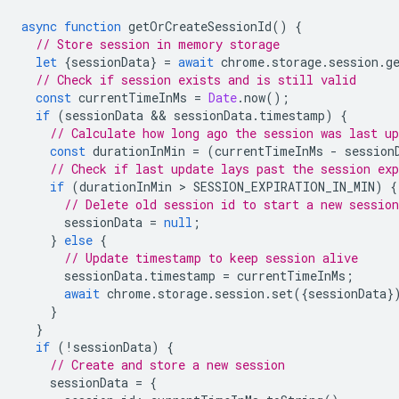
async
function
getOrCreateSessionId
()
{
// Store session in memory storage
let
{
sessionData
}
=
await
chrome
.
storage
.
session
.
g
// Check if session exists and is still valid
const
currentTimeInMs
=
Date
.
now
();
if
(
sessionData
 && 
sessionData
.
timestamp
)
{
// Calculate how long ago the session was last up
const
durationInMin
=
(
currentTimeInMs
-
session
// Check if last update lays past the session exp
if
(
durationInMin
 > 
SESSION_EXPIRATION_IN_MIN
)
{
// Delete old session id to start a new session
sessionData
=
null
;
}
else
{
// Update timestamp to keep session alive
sessionData
.
timestamp
=
currentTimeInMs
;
await
chrome
.
storage
.
session
.
set
({
sessionData
}
}
}
if
(
!
sessionData
)
{
// Create and store a new session
sessionData
=
{