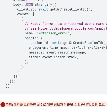
body
:
JSON
.
stringify
({
client_id
:
await
getOrCreateClientId
(),
events
:
[
{
// Note: 'error' is a reserved event name 
// see https://developers.google.com/analy
name
:
"extension_error"
,
params
:
{
session_id
:
await
getOrCreateSessionId
()
engagement_time_msec
:
DEFAULT_ENGAGEMEN
message
:
event
.
reason
.
message
,
stack
:
event
.
reason
.
stack
,
},
},
],
}),
});
});
주의:
예외를 로깅하면 실수로 개인 정보가 유출될 수 있습니다. 확장 프로