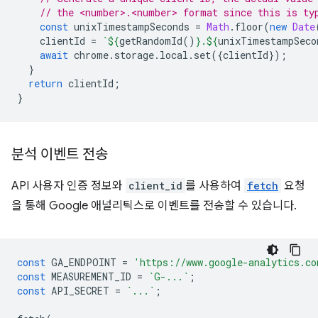
// the <number>.<number> format since this is ty
const
unixTimestampSeconds
=
Math
.
floor
(
new
Date
clientId
=
`
${
getRandomId
()
}
.
${
unixTimestampSeco
await
chrome
.
storage
.
local
.
set
({
clientId
});
}
return
clientId
;
}
분석 이벤트 전송
API 사용자 인증 정보와
client_id
를 사용하여
fetch
요청
을 통해 Google 애널리틱스로 이벤트를 전송할 수 있습니다.
const
GA_ENDPOINT
=
'https://www.google-analytics.co
const
MEASUREMENT_ID
=
`G-...`
;
const
API_SECRET
=
`...`
;