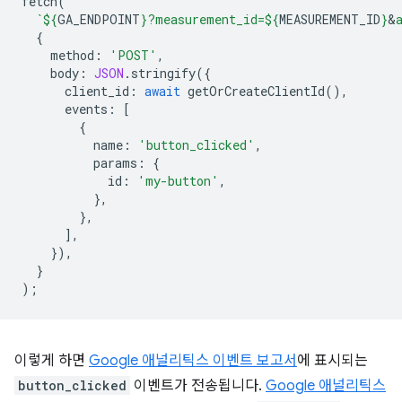
fetch
(
`
${
GA_ENDPOINT
}
?measurement_id=
${
MEASUREMENT_ID
}
&
{
method
:
'POST'
,
body
:
JSON
.
stringify
({
client_id
:
await
getOrCreateClientId
(),
events
:
[
{
name
:
'button_clicked'
,
params
:
{
id
:
'my-button'
,
},
},
],
}),
}
);
이렇게 하면
Google 애널리틱스 이벤트 보고서
에 표시되는
button_clicked
이벤트가 전송됩니다.
Google 애널리틱스