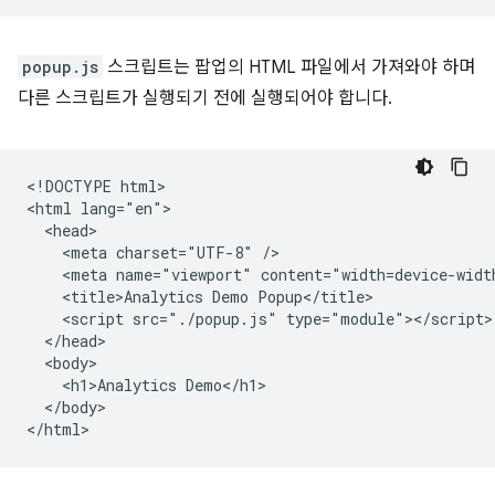
popup.js
스크립트는 팝업의 HTML 파일에서 가져와야 하며
다른 스크립트가 실행되기 전에 실행되어야 합니다.
<!DOCTYPE html>

<html lang="en">

  <head>

    <meta charset="UTF-8" />

    <meta name="viewport" content="width=device-width
    <title>Analytics Demo Popup</title>

    <script src="./popup.js" type="module"></script>

  </head>

  <body>

    <h1>Analytics Demo</h1>

  </body>
