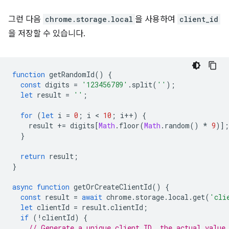
그런 다음
chrome.storage.local
을 사용하여
client_id
을 저장할 수 있습니다.
function
getRandomId
()
{
const
digits
=
'123456789'
.
split
(
''
);
let
result
=
''
;
for
(
let
i
=
0
;
i
 < 
10
;
i
++
)
{
result
+=
digits
[
Math
.
floor
(
Math
.
random
()
*
9
)];
}
return
result
;
}
async
function
getOrCreateClientId
()
{
const
result
=
await
chrome
.
storage
.
local
.
get
(
'cli
let
clientId
=
result
.
clientId
;
if
(
!
clientId
)
{
// Generate a unique client ID, the actual value