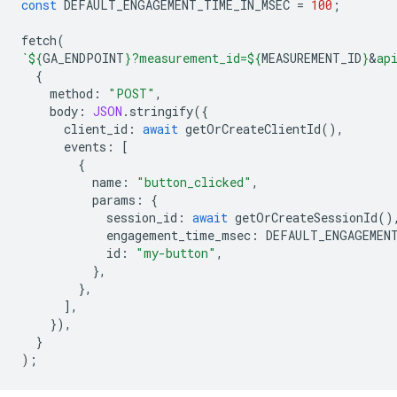
const
DEFAULT_ENGAGEMENT_TIME_IN_MSEC
=
100
;
fetch
(
`
${
GA_ENDPOINT
}
?measurement_id=
${
MEASUREMENT_ID
}
&
ap
{
method
:
"POST"
,
body
:
JSON
.
stringify
({
client_id
:
await
getOrCreateClientId
(),
events
:
[
{
name
:
"button_clicked"
,
params
:
{
session_id
:
await
getOrCreateSessionId
()
engagement_time_msec
:
DEFAULT_ENGAGEMEN
id
:
"my-button"
,
},
},
],
}),
}
);