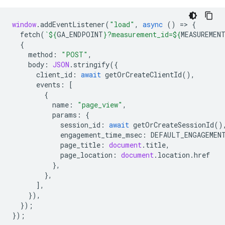
window
.
addEventListener
(
"load"
,
async
()
=
>
{
fetch
(
`
${
GA_ENDPOINT
}
?measurement_id=
${
MEASUREMEN
{
method
:
"POST"
,
body
:
JSON
.
stringify
({
client_id
:
await
getOrCreateClientId
(),
events
:
[
{
name
:
"page_view"
,
params
:
{
session_id
:
await
getOrCreateSessionId
()
engagement_time_msec
:
DEFAULT_ENGAGEMEN
page_title
:
document
.
title
,
page_location
:
document
.
location
.
href
},
},
],
}),
});
});