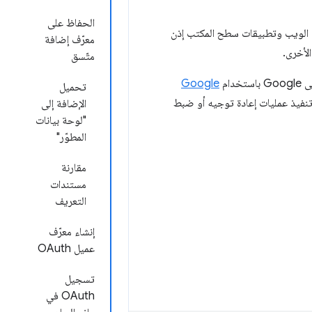
الحفاظ على
ت الويب وتطبيقات سطح المكتب إذن
معرّف إضافة
لأخرى.
متّسق
ام
Google
تحميل
تم تحميلها عبر HTTPS، ولا يمكنها تنفيذ عمليات إعادة توجيه أو ضبط
الإضافة إلى
"لوحة بيانات
المطوّر"
مقارنة
مستندات
التعريف
إنشاء معرّف
عميل OAuth
تسجيل
OAuth في