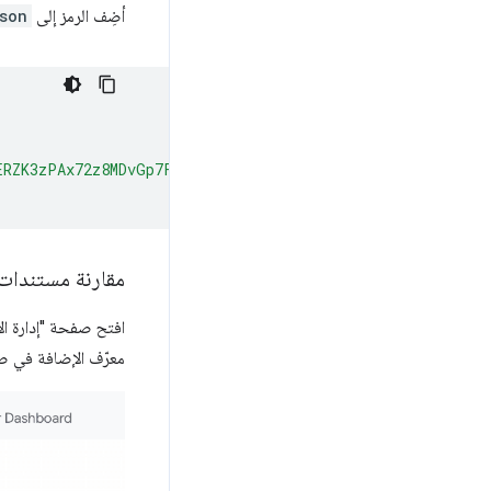
أضِف الرمز إلى
son
ERZK3zPAx72z8MDvGp7Fx7ZlzuZpL4yyp4zXBI+MUhFGoqEh32oYnm4
مقارنة مستندات 
افتح صفحة "إدارة ا
معرّف الإضافة في صفحة إدارة الإضافات 