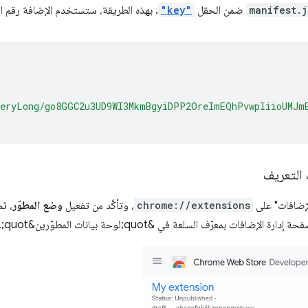
manifest.j
ضمن الحقل
"key"
. بهذه الطريقة، ستستخدم الإضافة رقم ا
eryLong/go8GGC2u3UD9WI3MkmBgyiDPP2OreImEQhPvwpliioUMJm
التعريف
لإضافات" على
chrome://extensions
، وتأكَّد من تفعيل
وضع المطوّر
، ثم
بمعرّف السلعة في &quot;لوحة بيانات المطوّرين&quot;. ويجب أن تكون متطابقة.