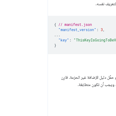
لتعريف نفسه.
{
// manifest.json
"manifest_version"
:
3
,
...
"key"
:
"ThisKeyIsGoingToBeV
}
 حمِّل دليل الإضافة غير الحزمة. قارِن