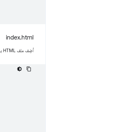
index
.
html
أضِف ملف HTML باسم