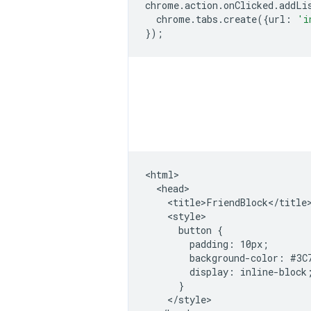
chrome
.
action
.
onClicked
.
addLi
chrome
.
tabs
.
create
({
url
:
'i
});
<html>

  <head>

    <title>FriendBlock</title>
    <style>

      button {

        padding: 10px;

        background-color: #3C7
        display: inline-block;
      }

    </style>
