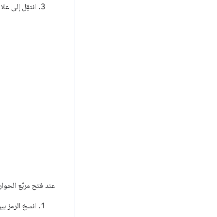
انتقِل إلى عل
عند فتح مربّع الحوار، 
انسخ الرمز بي