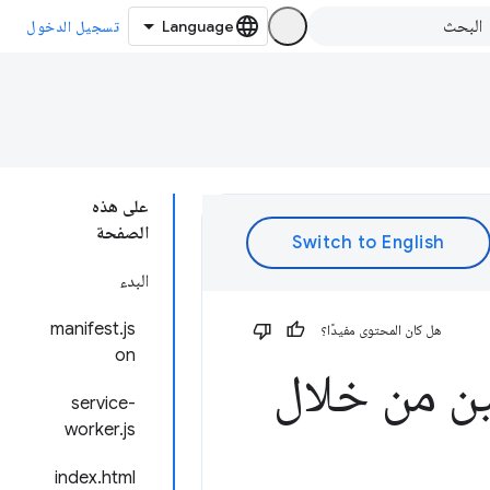
تسجيل الدخول
على هذه
الصفحة
البدء
manifest.js
هل كان المحتوى مفيدًا؟
on
ين من خلال
service-
worker.js
index.html