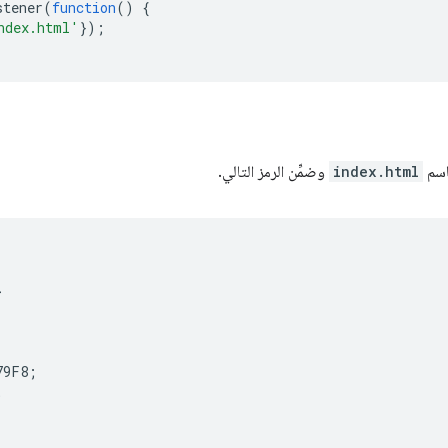
stener
(
function
()
{
ndex.html'
});
index.html
وضمِّن الرمز التالي.


9F8;


