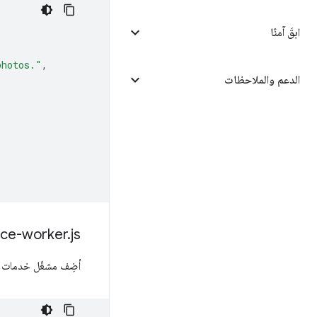
ابقَ آمنًا
photos."
,
الدعم والملاحظات
ice-worker
.
js
أضِف مشغّل خدمات ا