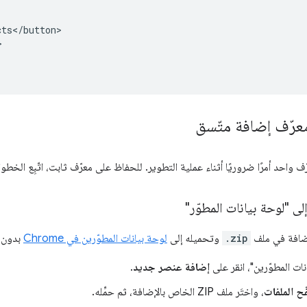
ts</button>



عرّف إضافة متّسق
ف واحد أمرًا ضروريًا أثناء عملية التطوير. للحفاظ على معرّف ثابت، اتّبِع الخطوا
ى "لوحة بيانات المطوّر"
إضافة في ملف
.zip
وتحميله إلى
لوحة بيانات المطوّرين في Chrome
بدون ن
ات المطوّرين"، انقر على
إضافة عنصر جديد
.
ح الملفات
، واختَر ملف ZIP الخاص بالإضافة، ثم حمِّله.