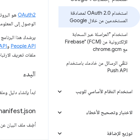
استخدام OAuth 2
.
0 لمصادقة
OAuth2
هو البروت
المستخدمين من خلال Google
الوصول إلى المعلوما
استخدام "المراسلة عبر السحابة
يرشدك هذا البرنامج الت
الإلكترونية من Firebase" (FCM)
People API
و
API
مع chrome
gcm
.
ملفات تعريف الارتباط، فإنّها تعتمد على
تلقّي الرسائل من خادمك باستخدام
Push API
البدء
استخدام النظام الأساسي للويب
ابدأ بإنشاء دليل وملفا
anifest
.
json
الاختبار وتصحيح الأخطاء
أضِف ملف البيان عن
توزيع الإضافة