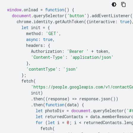
window
.
onload
=
function
()
{
document
.
querySelector
(
'button'
).
addEventListener
(
chrome
.
identity
.
getAuthToken
({
interactive
:
true
}
let
init
=
{
method
:
'GET'
,
async
:
true
,
headers
:
{
Authorization
:
'Bearer '
+
token
,
'Content-Type'
:
'application/json'
},
'contentType'
:
'json'
};
fetch
(
'https://people.googleapis.com/v1/contactG
init
)
.
then
((
response
)
=
>
response
.
json
())
.
then
(
function
(
data
)
{
let
photoDiv
=
document
.
querySelector
(
'#
let
returnedContacts
=
data
.
memberResour
for
(
let
i
=
0
;
i
 < 
returnedContacts
.
len
fetch
(