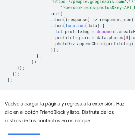
'https://people.googleapis.com/v1/
'?personFields=photos&key=API_
init
)
.
then
((
response
)
=
>
response
.
json
(
.
then
(
function
(
data
)
{
let
profileImg
=
document
.
create
profileImg
.
src
=
data
.
photos
[
0
].
photoDiv
.
appendChild
(
profileImg
)
});
};
});
});
});
};
Vuelve a cargar la página y regresa a la extensión. Haz
clic en el botón FriendBlock y listo. Disfruta de los
rostros de tus contactos en un bloque.