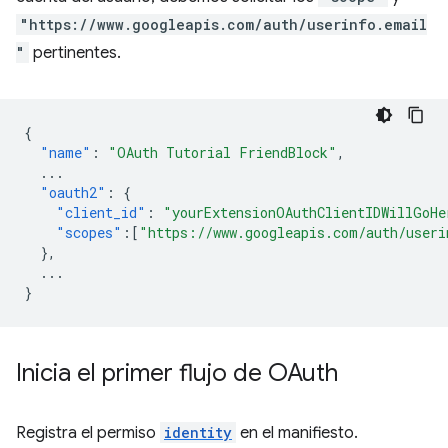
"https://www.googleapis.com/auth/userinfo.email
"
pertinentes.
{
"name"
:
"OAuth Tutorial FriendBlock"
,
...
"oauth2"
:
{
"client_id"
:
"yourExtensionOAuthClientIDWillGoHe
"scopes"
:[
"https://www.googleapis.com/auth/useri
},
...
}
Inicia el primer flujo de OAuth
Registra el permiso
identity
en el manifiesto.