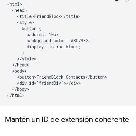
<html>

  <head>

    <title>FriendBlock</title>

    <style>

      button {

        padding: 10px;

        background-color: #3C79F8;

        display: inline-block;

      }

    </style>

  </head>

  <body>

    <button>FriendBlock Contacts</button>

    <div id="friendDiv"></div>

  </body>

Mantén un ID de extensión coherente