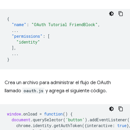
{
"name"
:
"OAuth Tutorial FriendBlock"
,
...
"permissions"
:
[
"identity"
],
...
}
Crea un archivo para administrar el flujo de OAuth
llamado
oauth.js
y agrega el siguiente código.
window
.
onload
=
function
()
{
document
.
querySelector
(
'button'
).
addEventListener
(
chrome
.
identity
.
getAuthToken
({
interactive
:
true
}