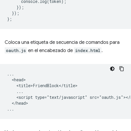
console
.
log
(
token
);
});
});
};
Coloca una etiqueta de secuencia de comandos para
oauth.js
en el encabezado de
index.html
.
...

  <head>

    <title>FriendBlock</title>

    ...

    <script type="text/javascript" src="oauth.js"></s
  </head>
