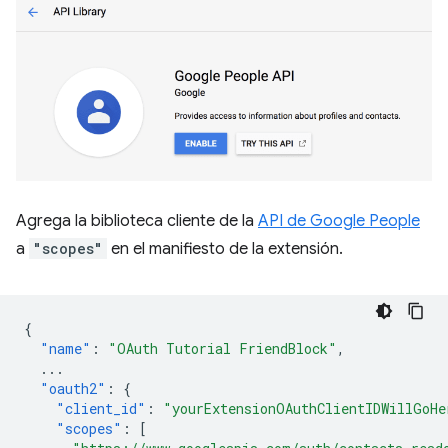
Agrega la biblioteca cliente de la
API de Google People
a
"scopes"
en el manifiesto de la extensión.
{
"name"
:
"OAuth Tutorial FriendBlock"
,
...
"oauth2"
:
{
"client_id"
:
"yourExtensionOAuthClientIDWillGoHe
"scopes"
:
[