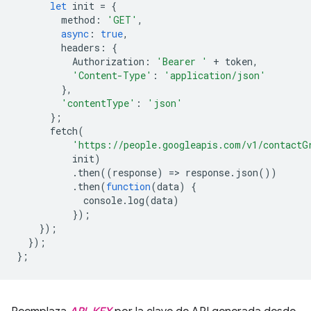
let
init
=
{
method
:
'GET'
,
async
:
true
,
headers
:
{
Authorization
:
'Bearer '
+
token
,
'Content-Type'
:
'application/json'
},
'contentType'
:
'json'
};
fetch
(
'https://people.googleapis.com/v1/contactG
init
)
.
then
((
response
)
=
>
response
.
json
())
.
then
(
function
(
data
)
{
console
.
log
(
data
)
});
});
});
};