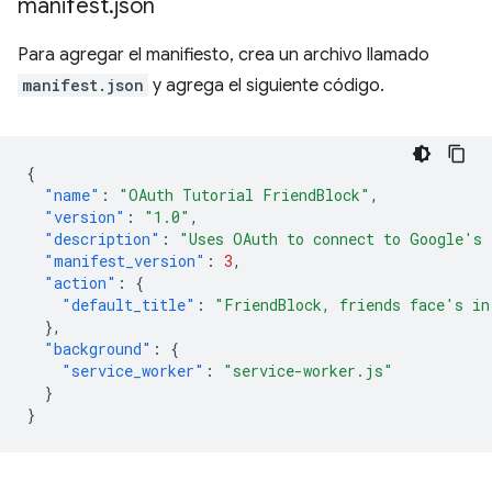
manifest
.
json
Para agregar el manifiesto, crea un archivo llamado
manifest.json
y agrega el siguiente código.
{
"name"
:
"OAuth Tutorial FriendBlock"
,
"version"
:
"1.0"
,
"description"
:
"Uses OAuth to connect to Google's 
"manifest_version"
:
3
,
"action"
:
{
"default_title"
:
"FriendBlock, friends face's in
},
"background"
:
{
"service_worker"
:
"service-worker.js"
}
}