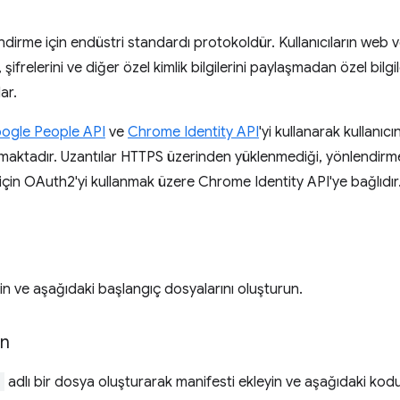
lendirme için endüstri standardı protokoldür. Kullanıcıların we
ı, şifrelerini ve diğer özel kimlik bilgilerini paylaşmadan özel bilgil
ar.
ogle People API
ve
Chrome Identity API
'yi kullanarak kullanıcı
lmaktadır. Uzantılar HTTPS üzerinden yüklenmediği, yönlendir
için OAuth2'yi kullanmak üzere Chrome Identity API'ye bağlıdır
zin ve aşağıdaki başlangıç dosyalarını oluşturun.
on
n
adlı bir dosya oluşturarak manifesti ekleyin ve aşağıdaki kodu