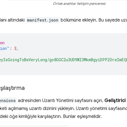
Ortak anahtar iletişim penceresi
anı altındaki
manifest.json
bölümüne ekleyin. Bu sayede uzantı
on
sion"
:
3
,
eyIsGoingToBeVeryLong/go8GGC2u3UD9WI3MkmBgyiDPP2OreImEQ
rşılaştırma
ensions
adresinden Uzantı Yönetimi sayfasını açın,
Geliştiric
eti açılmamış uzantı dizinini yükleyin. Uzantı yönetimi sayfasındak
eki öğe kimliğiyle karşılaştırın. Bunlar eşleşmelidir.