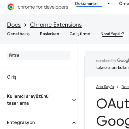
Dokümanlar
Örne
Docs
Chrome Extensions
Genel bakış
Başlarken
Geliştirme
Nasıl Yapılır?
teknolojisini kullan
Giriş
Ana Sayfa
Doc
Kullanıcı arayüzünü
OAut
tasarlama
Goog
Entegrasyon