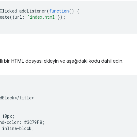
Clicked
.
addListener
(
function
()
{
eate
({
url
:
'index.html'
});
lı bir HTML dosyası ekleyin ve aşağıdaki kodu dahil edin.
dBlock</title>

 10px;

nd-color: #3C79F8;

 inline-block;
