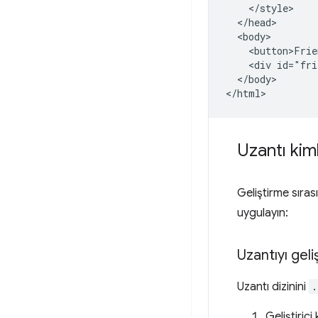
    </style>

  </head>

  <body>

    <button>Frie
    <div id="fri
  </body>

Uzantı kiml
Geliştirme sıras
uygulayın:
Uzantıyı geli
Uzantı dizinini
.
Geliştiric