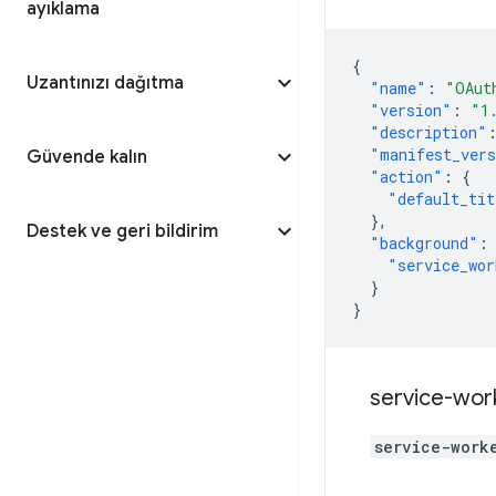
ayıklama
{
Uzantınızı dağıtma
"name"
:
"OAut
"version"
:
"1
"description"
"manifest_ver
Güvende kalın
"action"
:
{
"default_tit
},
Destek ve geri bildirim
"background"
:
"service_wor
}
}
service-wor
service-work