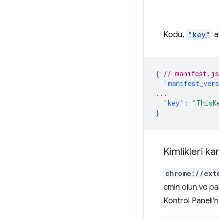
Kodu,
"key"
al
{
// manifest.js
"manifest_ver
...
"key"
:
"ThisK
}
Kimlikleri ka
chrome://ext
emin olun ve pak
Kontrol Paneli'nd