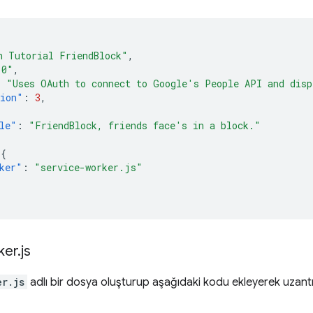
h Tutorial FriendBlock"
,
.0"
,
:
"Uses OAuth to connect to Google's People API and disp
sion"
:
3
,
le"
:
"FriendBlock, friends face's in a block."
{
ker"
:
"service-worker.js"
ker
.
js
er.js
adlı bir dosya oluşturup aşağıdaki kodu ekleyerek uzantı h