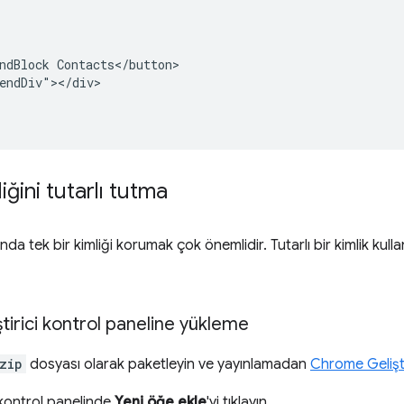
ndBlock Contacts</button>

endDiv"></div>

iğini tutarlı tutma
ında tek bir kimliği korumak çok önemlidir. Tutarlı bir kimlik kul
ştirici kontrol paneline yükleme
zip
dosyası olarak paketleyin ve yayınlamadan
Chrome Gelişti
i kontrol panelinde
Yeni öğe ekle
'yi tıklayın.