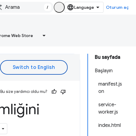
/
Oturum aç
rome Web Store
Bu sayfada
Başlayın
manifest.js
on
Bu size yardımcı oldu mu?
mliğini
service-
worker.js
index.html