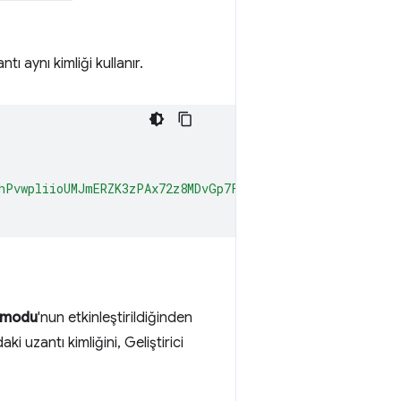
 aynı kimliği kullanır.
hPvwpliioUMJmERZK3zPAx72z8MDvGp7Fx7ZlzuZpL4yyp4zXBI+MUh
i modu
'nun etkinleştirildiğinden
i uzantı kimliğini, Geliştirici