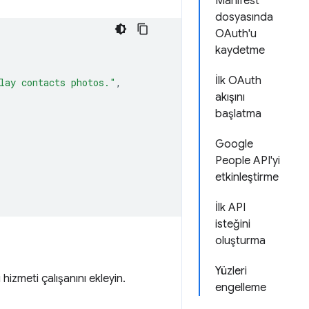
Manifest
dosyasında
OAuth'u
kaydetme
İlk OAuth
lay contacts photos."
,
akışını
başlatma
Google
People API'yi
etkinleştirme
İlk API
isteğini
oluşturma
Yüzleri
izmeti çalışanını ekleyin.
engelleme