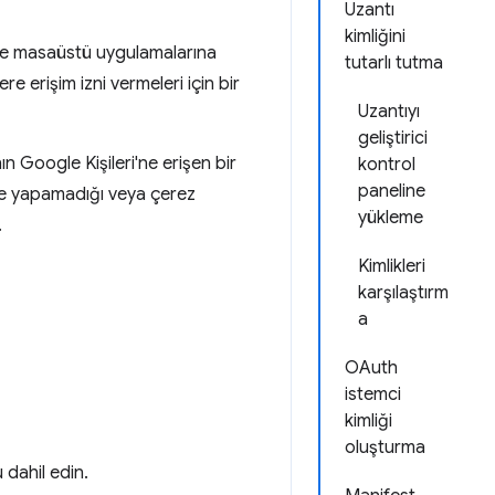
Uzantı
kimliğini
b ve masaüstü uygulamalarına
tutarlı tutma
ere erişim izni vermeleri için bir
Uzantıyı
geliştirici
nın Google Kişileri'ne erişen bir
kontrol
paneline
me yapamadığı veya çerez
yükleme
.
Kimlikleri
karşılaştırm
a
OAuth
istemci
kimliği
oluşturma
 dahil edin.