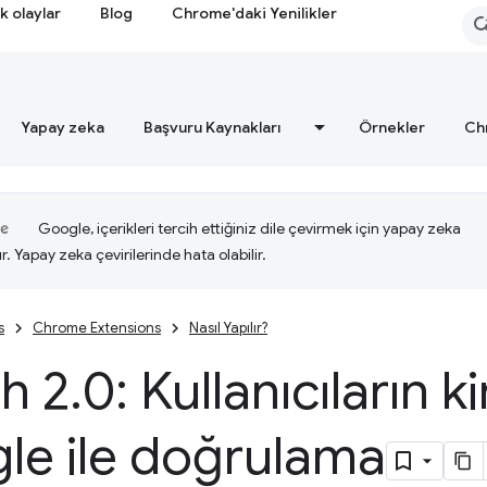
k olaylar
Blog
Chrome'daki Yenilikler
Yapay zeka
Başvuru Kaynakları
Örnekler
Ch
Google, içerikleri tercih ettiğiniz dile çevirmek için yapay zeka
ır. Yapay zeka çevirilerinde hata olabilir.
s
Chrome Extensions
Nasıl Yapılır?
h 2
.
0: Kullanıcıların ki
le ile doğrulama