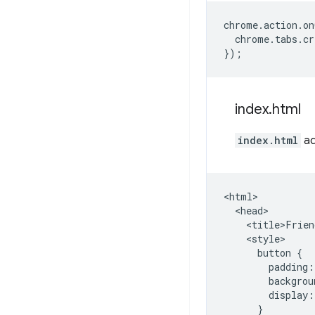
chrome
.
action
.
on
chrome
.
tabs
.
cr
});
index
.
html
index.html
ad
<html>

  <head>

    <title>Frien
    <style>

      button {

        padding:
        backgrou
        display:
      }
