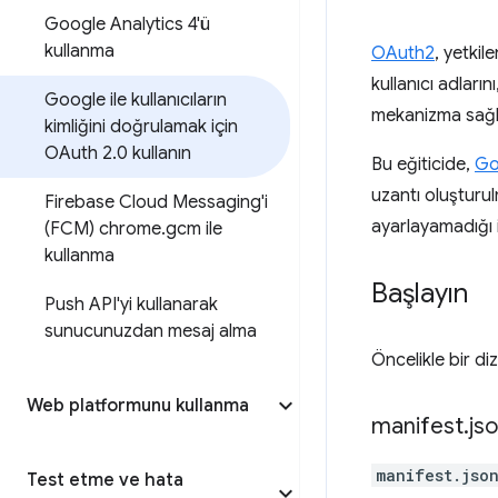
Google Analytics 4'ü
kullanma
OAuth2
, yetki
kullanıcı adların
Google ile kullanıcıların
mekanizma sağl
kimliğini doğrulamak için
OAuth 2
.
0 kullanın
Bu eğiticide,
Go
uzantı oluşturu
Firebase Cloud Messaging'i
ayarlayamadığı 
(FCM) chrome
.
gcm ile
kullanma
Başlayın
Push API'yi kullanarak
sunucunuzdan mesaj alma
Öncelikle bir di
Web platformunu kullanma
manifest
.
js
manifest.jso
Test etme ve hata