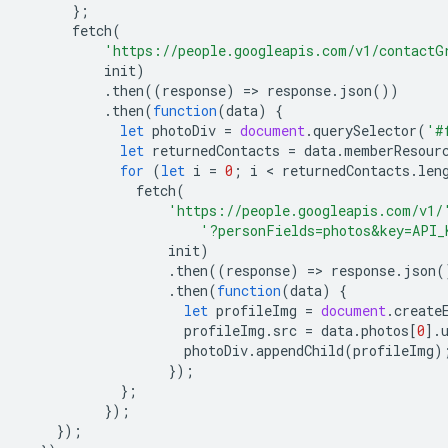
};
fetch
(
'https://people.googleapis.com/v1/contactG
init
)
.
then
((
response
)
=
>
response
.
json
())
.
then
(
function
(
data
)
{
let
photoDiv
=
document
.
querySelector
(
'#
let
returnedContacts
=
data
.
memberResour
for
(
let
i
=
0
;
i
 < 
returnedContacts
.
len
fetch
(
'https://people.googleapis.com/v1/
'?personFields=photos&key=API_
init
)
.
then
((
response
)
=
>
response
.
json
(
.
then
(
function
(
data
)
{
let
profileImg
=
document
.
create
profileImg
.
src
=
data
.
photos
[
0
].
photoDiv
.
appendChild
(
profileImg
)
});
};
});
});