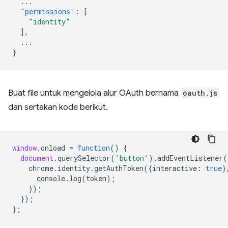
...
"permissions"
:
[
"identity"
],
...
}
Buat file untuk mengelola alur OAuth bernama
oauth.js
dan sertakan kode berikut.
window
.
onload
=
function
()
{
document
.
querySelector
(
'button'
).
addEventListener
(
chrome
.
identity
.
getAuthToken
({
interactive
:
true
}
console
.
log
(
token
);
});
});
};