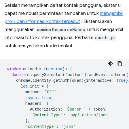
Setelah menampilkan daftar kontak pengguna, ekstensi
dapat membuat permintaan tambahan untuk
mengambil
profil dan informasi kontak tersebut
. Ekstensi akan
menggunakan
memberResourceNames
untuk mengambil
informasi foto kontak pengguna. Perbarui
oauth.js
untuk menyertakan kode berikut.
window
.
onload
=
function
()
{
document
.
querySelector
(
'button'
).
addEventListener
(
chrome
.
identity
.
getAuthToken
({
interactive
:
true
}
let
init
=
{
method
:
'GET'
,
async
:
true
,
headers
:
{
Authorization
:
'Bearer '
+
token
,
'Content-Type'
:
'application/json'
},
'contentType'
:
'json'