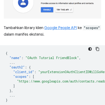
Tambahkan library klien
Google People API
ke
"scopes"
dalam manifes ekstensi.
{
"name"
:
"OAuth Tutorial FriendBlock"
,
...
"oauth2"
:
{
"client_id"
:
"yourExtensionOAuthClientIDWillGoHe
"scopes"
:
[
"https://www.googleapis.com/auth/contacts.read
]
},
...
}