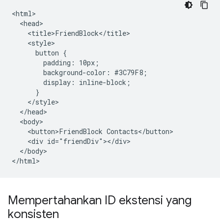
<html>

  <head>

    <title>FriendBlock</title>

    <style>

      button {

        padding: 10px;

        background-color: #3C79F8;

        display: inline-block;

      }

    </style>

  </head>

  <body>

    <button>FriendBlock Contacts</button>

    <div id="friendDiv"></div>

  </body>

Mempertahankan ID ekstensi yang
konsisten