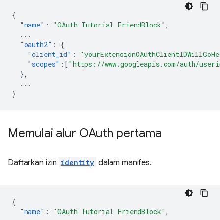
{
"name"
:
"OAuth Tutorial FriendBlock"
,
...
"oauth2"
:
{
"client_id"
:
"yourExtensionOAuthClientIDWillGoHe
"scopes"
:[
"https://www.googleapis.com/auth/useri
},
...
}
Memulai alur OAuth pertama
Daftarkan izin
identity
dalam manifes.
{
"name"
:
"OAuth Tutorial FriendBlock"
,