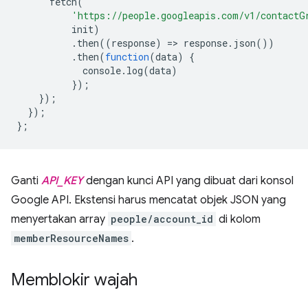
fetch
(
'https://people.googleapis.com/v1/contactG
init
)
.
then
((
response
)
=
>
response
.
json
())
.
then
(
function
(
data
)
{
console
.
log
(
data
)
});
});
});
};
Ganti
API_KEY
dengan kunci API yang dibuat dari konsol
Google API. Ekstensi harus mencatat objek JSON yang
menyertakan array
people/account_id
di kolom
memberResourceNames
.
Memblokir wajah