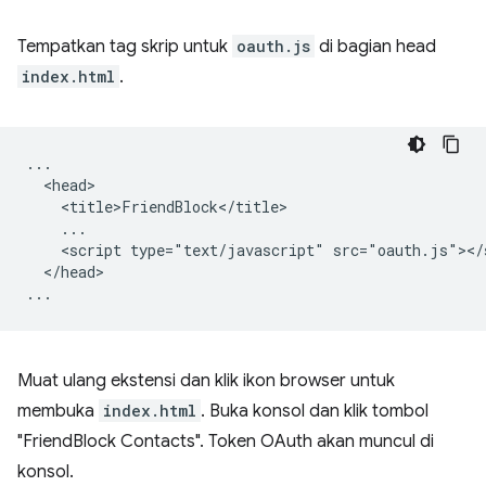
Tempatkan tag skrip untuk
oauth.js
di bagian head
index.html
.
...

  <head>

    <title>FriendBlock</title>

    ...

    <script type="text/javascript" src="oauth.js"></s
  </head>

Muat ulang ekstensi dan klik ikon browser untuk
membuka
index.html
. Buka konsol dan klik tombol
"FriendBlock Contacts". Token OAuth akan muncul di
konsol.