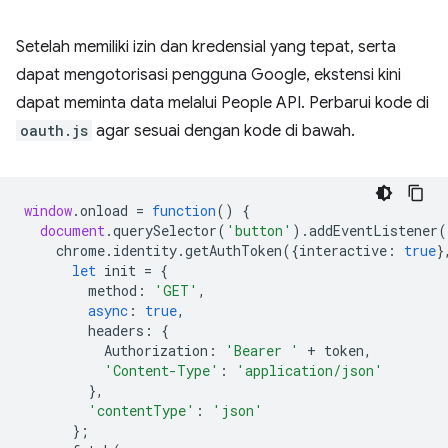
Setelah memiliki izin dan kredensial yang tepat, serta
dapat mengotorisasi pengguna Google, ekstensi kini
dapat meminta data melalui People API. Perbarui kode di
oauth.js
agar sesuai dengan kode di bawah.
window
.
onload
=
function
()
{
document
.
querySelector
(
'button'
).
addEventListener
(
chrome
.
identity
.
getAuthToken
({
interactive
:
true
}
let
init
=
{
method
:
'GET'
,
async
:
true
,
headers
:
{
Authorization
:
'Bearer '
+
token
,
'Content-Type'
:
'application/json'
},
'contentType'
:
'json'
};