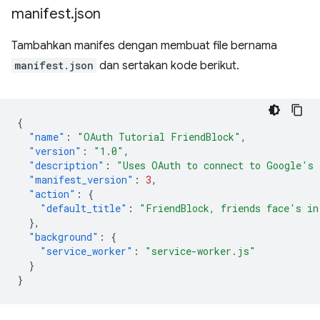
manifest
.
json
Tambahkan manifes dengan membuat file bernama
manifest.json
dan sertakan kode berikut.
{
"name"
:
"OAuth Tutorial FriendBlock"
,
"version"
:
"1.0"
,
"description"
:
"Uses OAuth to connect to Google's 
"manifest_version"
:
3
,
"action"
:
{
"default_title"
:
"FriendBlock, friends face's in
},
"background"
:
{
"service_worker"
:
"service-worker.js"
}
}