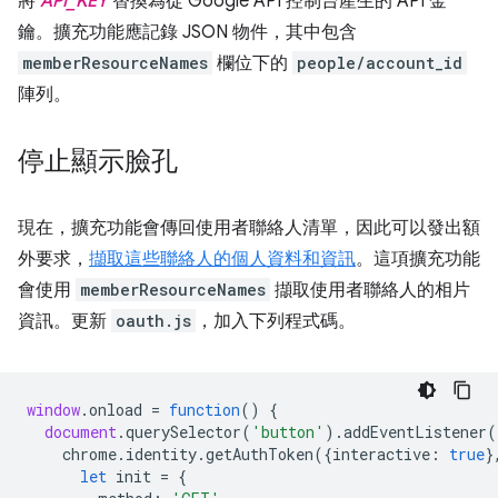
將
API_KEY
替換為從 Google API 控制台產生的 API 金
鑰。擴充功能應記錄 JSON 物件，其中包含
memberResourceNames
欄位下的
people/account_id
陣列。
停止顯示臉孔
現在，擴充功能會傳回使用者聯絡人清單，因此可以發出額
外要求，
擷取這些聯絡人的個人資料和資訊
。這項擴充功能
會使用
memberResourceNames
擷取使用者聯絡人的相片
資訊。更新
oauth.js
，加入下列程式碼。
window
.
onload
=
function
()
{
document
.
querySelector
(
'button'
).
addEventListener
(
chrome
.
identity
.
getAuthToken
({
interactive
:
true
}
let
init
=
{