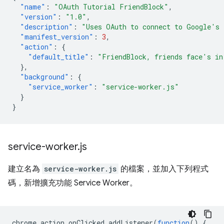
"name"
:
"OAuth Tutorial FriendBlock"
,
"version"
:
"1.0"
,
"description"
:
"Uses OAuth to connect to Google's 
"manifest_version"
:
3
,
"action"
:
{
"default_title"
:
"FriendBlock, friends face's in
},
"background"
:
{
"service_worker"
:
"service-worker.js"
}
}
service-worker
.
js
建立名為
service-worker.js
的檔案，並加入下列程式
碼，新增擴充功能 Service Worker。
chrome
.
action
.
onClicked
.
addListener
(
function
()
{