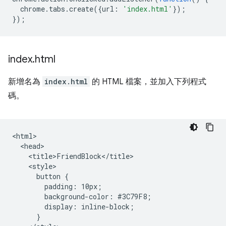
chrome
.
tabs
.
create
({
url
:
'index.html'
});
});
index
.
html
新增名為
index.html
的 HTML 檔案，並加入下列程式
碼。
<html>

  <head>

    <title>FriendBlock</title>

    <style>

      button {

        padding: 10px;

        background-color: #3C79F8;

        display: inline-block;

      }
