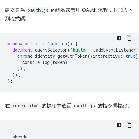
建立名為
oauth.js
的檔案來管理 OAuth 流程，並加入下
列程式碼。
window
.
onload
=
function
()
{
document
.
querySelector
(
'button'
).
addEventListener
(
chrome
.
identity
.
getAuthToken
({
interactive
:
true
}
console
.
log
(
token
);
});
});
};
在
index.html
的標頭中放置
oauth.js
的指令碼標記。
...

  <head>
