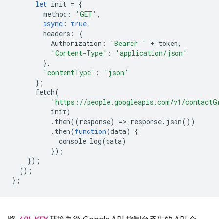
let
init
=
{
method
:
'GET'
,
async
:
true
,
headers
:
{
Authorization
:
'Bearer '
+
token
,
'Content-Type'
:
'application/json'
},
'contentType'
:
'json'
};
fetch
(
'https://people.googleapis.com/v1/contactG
init
)
.
then
((
response
)
=
>
response
.
json
())
.
then
(
function
(
data
)
{
console
.
log
(
data
)
});
});
});
};