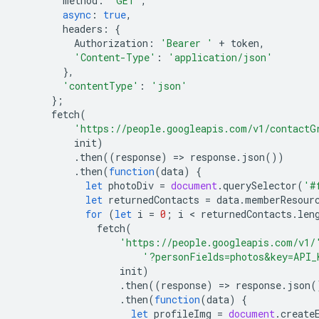
method
:
'GET'
,
async
:
true
,
headers
:
{
Authorization
:
'Bearer '
+
token
,
'Content-Type'
:
'application/json'
},
'contentType'
:
'json'
};
fetch
(
'https://people.googleapis.com/v1/contactG
init
)
.
then
((
response
)
=
>
response
.
json
())
.
then
(
function
(
data
)
{
let
photoDiv
=
document
.
querySelector
(
'#
let
returnedContacts
=
data
.
memberResour
for
(
let
i
=
0
;
i
 < 
returnedContacts
.
len
fetch
(
'https://people.googleapis.com/v1/
'?personFields=photos&key=API_
init
)
.
then
((
response
)
=
>
response
.
json
(
.
then
(
function
(
data
)
{
let
profileImg
=
document
.
create