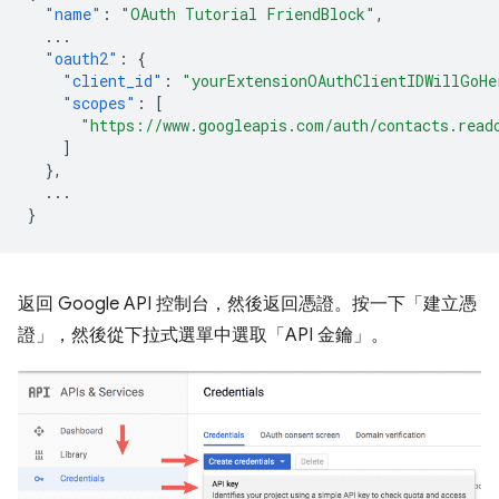
"name"
:
"OAuth Tutorial FriendBlock"
,
...
"oauth2"
:
{
"client_id"
:
"yourExtensionOAuthClientIDWillGoHe
"scopes"
:
[
"https://www.googleapis.com/auth/contacts.read
]
},
...
}
返回 Google API 控制台，然後返回憑證。按一下「建立憑
證」，然後從下拉式選單中選取「API 金鑰」。