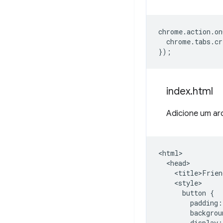
chrome
.
action
.
on
chrome
.
tabs
.
cr
});
index
.
html
Adicione um a
<html>

  <head>

    <title>Frien
    <style>

      button {

        padding:
        backgrou
        display: