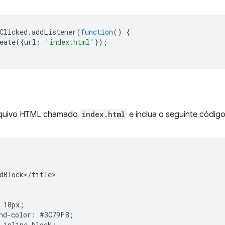
Clicked
.
addListener
(
function
()
{
eate
({
url
:
'index.html'
});
rquivo HTML chamado
index.html
e inclua o seguinte código
dBlock</title>

 10px;

nd-color: #3C79F8;

 inline-block;
