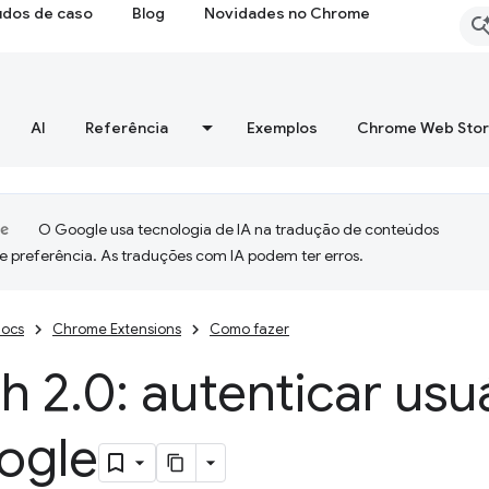
udos de caso
Blog
Novidades no Chrome
AI
Referência
Exemplos
Chrome Web Sto
O Google usa tecnologia de IA na tradução de conteúdos
e preferência. As traduções com IA podem ter erros.
ocs
Chrome Extensions
Como fazer
h 2
.
0: autenticar us
ogle