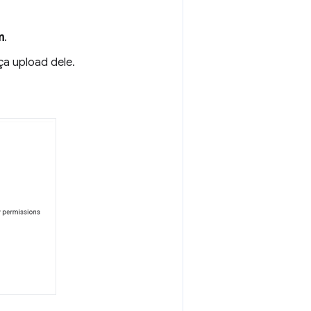
m
.
ça upload dele.