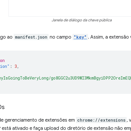
Janela de diálogo da chave pública
igo ao
manifest.json
no campo
"key"
. Assim, a extensão 
on
sion"
:
3
,
eyIsGoingToBeVeryLong/go8GGC2u3UD9WI3MkmBgyiDPP2OreImEQ
Ds
de gerenciamento de extensões em
chrome://extensions
, 
r
está ativado e faça upload do diretório de extensão não 