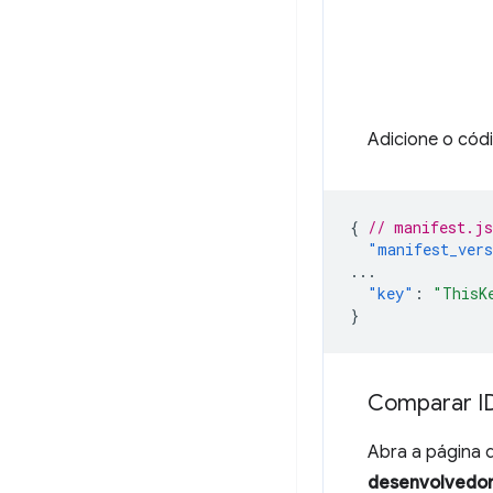
Adicione o cód
{
// manifest.js
"manifest_ver
...
"key"
:
"ThisK
}
Comparar I
Abra a página 
desenvolvedo