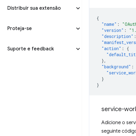
Distribuir sua extensão
{
"name"
:
"OAut
Proteja-se
"version"
:
"1
"description"
"manifest_ver
"action"
:
{
Suporte e feedback
"default_tit
},
"background"
:
"service_wor
}
}
service-wor
Adicione o ser
seguinte códig