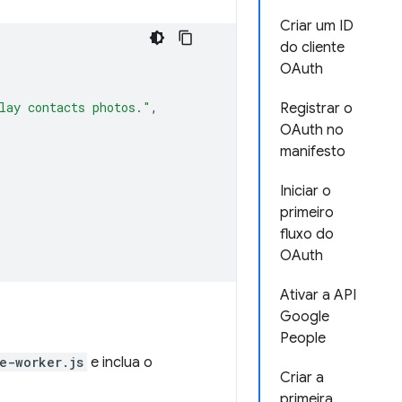
Criar um ID
do cliente
OAuth
lay contacts photos."
,
Registrar o
OAuth no
manifesto
Iniciar o
primeiro
fluxo do
OAuth
Ativar a API
Google
People
e-worker.js
e inclua o
Criar a
primeira