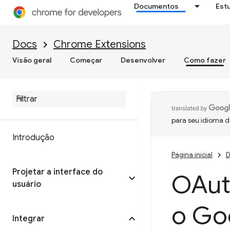
Documentos
Est
Docs
Chrome Extensions
Visão geral
Começar
Desenvolver
Como fazer
para seu idioma d
Introdução
Página inicial
D
Projetar a interface do
OAut
usuário
o Go
Integrar