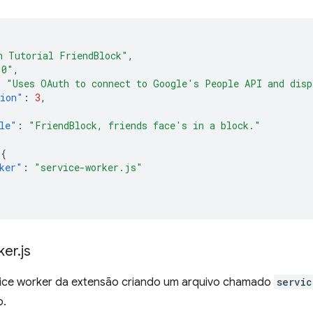
h Tutorial FriendBlock"
,
.0"
,
:
"Uses OAuth to connect to Google's People API and disp
sion"
:
3
,
le"
:
"FriendBlock, friends face's in a block."
{
ker"
:
"service-worker.js"
ker
.
js
vice worker da extensão criando um arquivo chamado
servic
o.