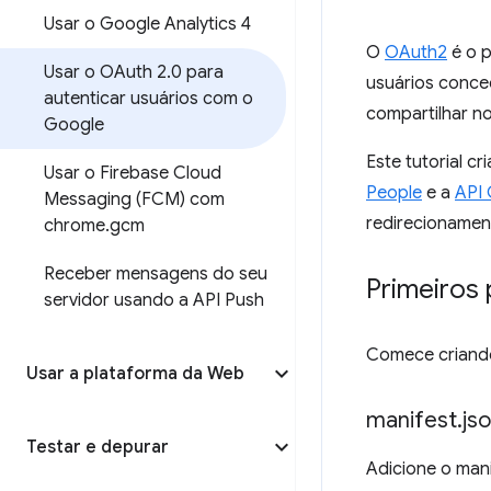
Usar o Google Analytics 4
O
OAuth2
é o p
Usar o OAuth 2
.
0 para
usuários conce
autenticar usuários com o
compartilhar no
Google
Este tutorial 
Usar o Firebase Cloud
People
e a
API 
Messaging (FCM) com
redirecionamen
chrome
.
gcm
Receber mensagens do seu
Primeiros
servidor usando a API Push
Comece criando 
Usar a plataforma da Web
manifest
.
js
Testar e depurar
Adicione o man