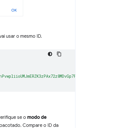
vai usar o mesmo ID.
hPvwpliioUMJmERZK3zPAx72z8MDvGp7Fx7ZlzuZpL4yyp4zXBI+MUh
verifique se o
modo de
empacotado. Compare o ID da