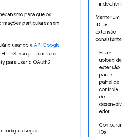
index.html
 mecanismo para que os
Manter um
ormações particulares sem
ID de
extensão
consistente
suário usando a
API Google
Fazer
r HTTPS, não podem fazer
upload da
ty para usar o OAuth2.
extensão
para o
painel de
controle
do
desenvolv
edor
Comparar
o código a seguir.
IDs