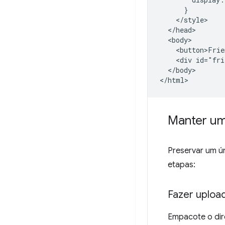
      }

    </style>

  </head>

  <body>

    <button>Frie
    <div id="fri
  </body>

Manter um
Preservar um ún
etapas:
Fazer uploa
Empacote o dir