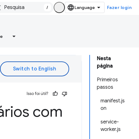
/
Fazer login
re
Nesta
página
Primeiros
passos
Isso foi útil?
manifest.js
uários com
on
service-
worker.js