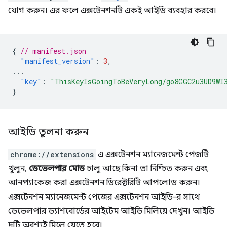
যোগ করুন। এর ফলে এক্সটেনশনটি একই আইডি ব্যবহার করবে।
{
// manifest.json
"manifest_version"
:
3
,
...
"key"
:
"ThisKeyIsGoingToBeVeryLong/go8GGC2u3UD9WI
}
আইডি তুলনা করুন
chrome://extensions
এ এক্সটেনশন ম্যানেজমেন্ট পেজটি
খুলুন,
ডেভেলপার মোড
চালু আছে কিনা তা নিশ্চিত করুন এবং
আনপ্যাকেজ করা এক্সটেনশন ডিরেক্টরিটি আপলোড করুন।
এক্সটেনশন ম্যানেজমেন্ট পেজের এক্সটেনশন আইডি-র সাথে
ডেভেলপার ড্যাশবোর্ডের আইটেম আইডি মিলিয়ে দেখুন। আইডি
দুটি অবশ্যই মিলে যেতে হবে।