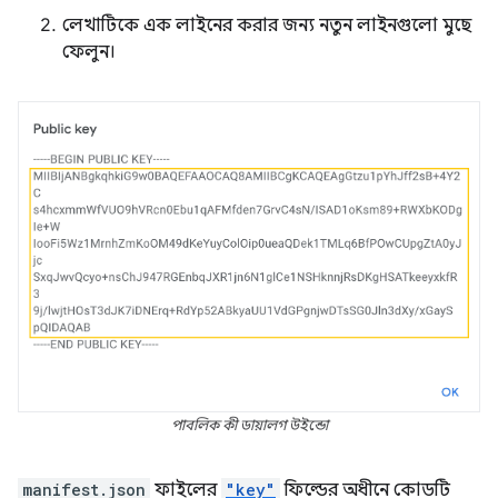
লেখাটিকে এক লাইনের করার জন্য নতুন লাইনগুলো মুছে
ফেলুন।
পাবলিক কী ডায়ালগ উইন্ডো
manifest.json
ফাইলের
"key"
ফিল্ডের অধীনে কোডটি