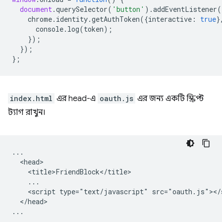
document
.
querySelector
(
'button'
).
addEventListener
(
chrome
.
identity
.
getAuthToken
({
interactive
:
true
}
console
.
log
(
token
);
});
});
};
index.html
এর head-এ
oauth.js
এর জন্য একটি স্ক্রিপ্ট
ট্যাগ রাখুন।
...

  <head>

    <title>FriendBlock</title>

    ...

    <script type="text/javascript" src="oauth.js"></s
  </head>
