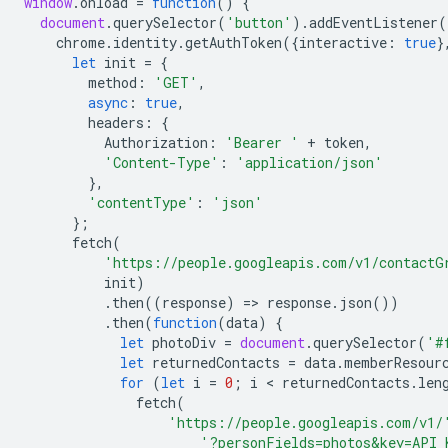
window
.
onload
=
function
()
{
document
.
querySelector
(
'button'
).
addEventListener
(
chrome
.
identity
.
getAuthToken
({
interactive
:
true
}
let
init
=
{
method
:
'GET'
,
async
:
true
,
headers
:
{
Authorization
:
'Bearer '
+
token
,
'Content-Type'
:
'application/json'
},
'contentType'
:
'json'
};
fetch
(
'https://people.googleapis.com/v1/contactG
init
)
.
then
((
response
)
=
>
response
.
json
())
.
then
(
function
(
data
)
{
let
photoDiv
=
document
.
querySelector
(
'#
let
returnedContacts
=
data
.
memberResour
for
(
let
i
=
0
;
i
 < 
returnedContacts
.
len
fetch
(
'https://people.googleapis.com/v1/
'?personFields=photos&key=API_