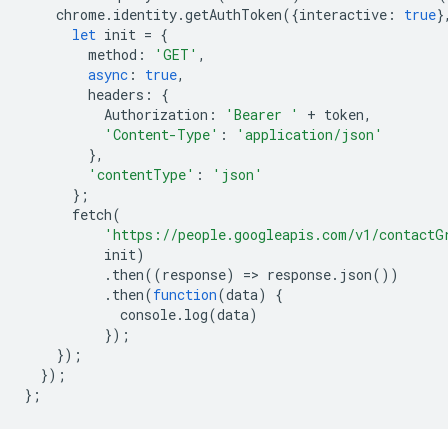
chrome
.
identity
.
getAuthToken
({
interactive
:
true
}
let
init
=
{
method
:
'GET'
,
async
:
true
,
headers
:
{
Authorization
:
'Bearer '
+
token
,
'Content-Type'
:
'application/json'
},
'contentType'
:
'json'
};
fetch
(
'https://people.googleapis.com/v1/contactG
init
)
.
then
((
response
)
=
>
response
.
json
())
.
then
(
function
(
data
)
{
console
.
log
(
data
)
});
});
});
};