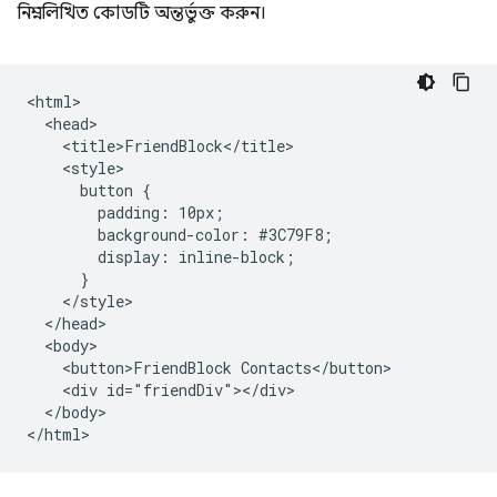
নিম্নলিখিত কোডটি অন্তর্ভুক্ত করুন।
<html>

  <head>

    <title>FriendBlock</title>

    <style>

      button {

        padding: 10px;

        background-color: #3C79F8;

        display: inline-block;

      }

    </style>

  </head>

  <body>

    <button>FriendBlock Contacts</button>

    <div id="friendDiv"></div>

  </body>
