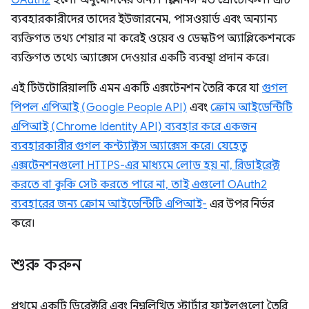
OAuth2
হলো অনুমোদনের জন্য শিল্প-মানসম্মত প্রোটোকল। এটি
ব্যবহারকারীদের তাদের ইউজারনেম, পাসওয়ার্ড এবং অন্যান্য
ব্যক্তিগত তথ্য শেয়ার না করেই ওয়েব ও ডেস্কটপ অ্যাপ্লিকেশনকে
ব্যক্তিগত তথ্যে অ্যাক্সেস দেওয়ার একটি ব্যবস্থা প্রদান করে।
এই টিউটোরিয়ালটি এমন একটি এক্সটেনশন তৈরি করে যা
গুগল
পিপল এপিআই (Google People API)
এবং
ক্রোম আইডেন্টিটি
এপিআই (Chrome Identity API) ব্যবহার করে একজন
ব্যবহারকারীর গুগল কন্ট্যাক্টস অ্যাক্সেস করে। যেহেতু
এক্সটেনশনগুলো HTTPS-এর মাধ্যমে লোড হয় না, রিডাইরেক্ট
করতে বা কুকি সেট করতে পারে না, তাই এগুলো OAuth2
ব্যবহারের জন্য ক্রোম আইডেন্টিটি এপিআই-
এর উপর নির্ভর
করে।
শুরু করুন
প্রথমে একটি ডিরেক্টরি এবং নিম্নলিখিত স্টার্টার ফাইলগুলো তৈরি