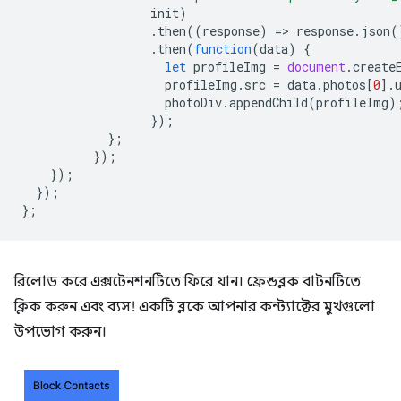
init
)
.
then
((
response
)
=
>
response
.
json
(
.
then
(
function
(
data
)
{
let
profileImg
=
document
.
create
profileImg
.
src
=
data
.
photos
[
0
].
photoDiv
.
appendChild
(
profileImg
)
});
};
});
});
});
};
রিলোড করে এক্সটেনশনটিতে ফিরে যান। ফ্রেন্ডব্লক বাটনটিতে
ক্লিক করুন এবং ব্যস! একটি ব্লকে আপনার কন্ট্যাক্টের মুখগুলো
উপভোগ করুন।