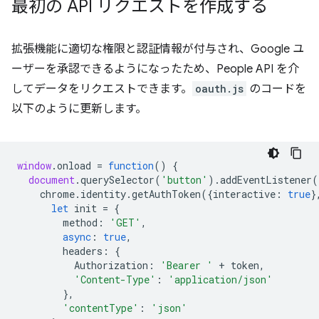
最初の API リクエストを作成する
拡張機能に適切な権限と認証情報が付与され、Google ユ
ーザーを承認できるようになったため、People API を介
してデータをリクエストできます。
oauth.js
のコードを
以下のように更新します。
window
.
onload
=
function
()
{
document
.
querySelector
(
'button'
).
addEventListener
(
chrome
.
identity
.
getAuthToken
({
interactive
:
true
}
let
init
=
{
method
:
'GET'
,
async
:
true
,
headers
:
{
Authorization
:
'Bearer '
+
token
,
'Content-Type'
:
'application/json'
},
'contentType'
:
'json'