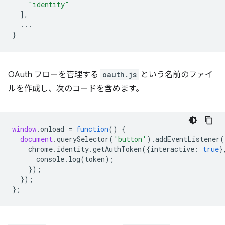
"identity"
],
...
}
OAuth フローを管理する
oauth.js
という名前のファイ
ルを作成し、次のコードを含めます。
window
.
onload
=
function
()
{
document
.
querySelector
(
'button'
).
addEventListener
(
chrome
.
identity
.
getAuthToken
({
interactive
:
true
}
console
.
log
(
token
);
});
});
};