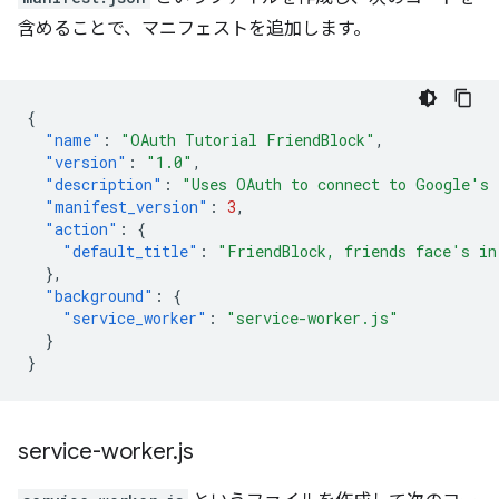
含めることで、マニフェストを追加します。
{
"name"
:
"OAuth Tutorial FriendBlock"
,
"version"
:
"1.0"
,
"description"
:
"Uses OAuth to connect to Google's 
"manifest_version"
:
3
,
"action"
:
{
"default_title"
:
"FriendBlock, friends face's in
},
"background"
:
{
"service_worker"
:
"service-worker.js"
}
}
service-worker
.
js