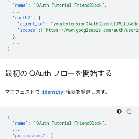
"name"
:
"OAuth Tutorial FriendBlock"
,
...
"oauth2"
:
{
"client_id"
:
"yourExtensionOAuthClientIDWillGoHe
"scopes"
:[
"https://www.googleapis.com/auth/useri
},
...
}
最初の OAuth フローを開始する
マニフェストで
identity
権限を登録します。
{
"name"
:
"OAuth Tutorial FriendBlock"
,
...
"permissions"
:
[