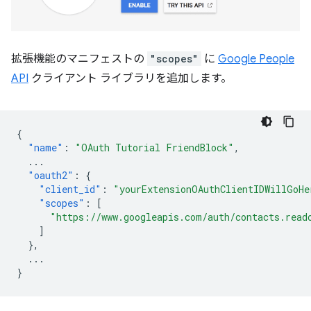
拡張機能のマニフェストの
"scopes"
に
Google People
API
クライアント ライブラリを追加します。
{
"name"
:
"OAuth Tutorial FriendBlock"
,
...
"oauth2"
:
{
"client_id"
:
"yourExtensionOAuthClientIDWillGoHe
"scopes"
:
[
"https://www.googleapis.com/auth/contacts.read
]
},
...
}