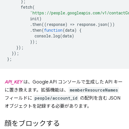
};
fetch
(
'https://people.googleapis.com/v1/contactG
init
)
.
then
((
response
)
=
>
response
.
json
())
.
then
(
function
(
data
)
{
console
.
log
(
data
)
});
});
});
};
API_KEY
は、Google API コンソールで生成した API キー
に置き換えます。拡張機能は、
memberResourceNames
フィールドに
people/account_id
の配列を含む JSON
オブジェクトを記録する必要があります。
顔をブロックする