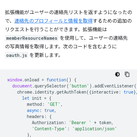
拡張機能がユーザーの連絡先リストを返すようになったの
で、
連絡先のプロフィールと情報を取得
するための追加の
リクエストを行うことができます。拡張機能は
memberResourceNames
を使用して、ユーザーの連絡先
の写真情報を取得します。次のコードを含むように
oauth.js
を更新します。
window
.
onload
=
function
()
{
document
.
querySelector
(
'button'
).
addEventListener
(
chrome
.
identity
.
getAuthToken
({
interactive
:
true
}
let
init
=
{
method
:
'GET'
,
async
:
true
,
headers
:
{
Authorization
:
'Bearer '
+
token
,
'Content-Type'
:
'application/json'
},