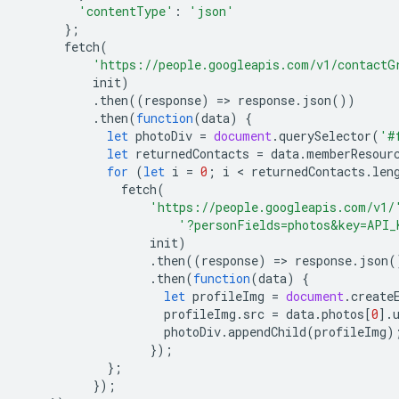
'contentType'
:
'json'
};
fetch
(
'https://people.googleapis.com/v1/contactG
init
)
.
then
((
response
)
=
>
response
.
json
())
.
then
(
function
(
data
)
{
let
photoDiv
=
document
.
querySelector
(
'#
let
returnedContacts
=
data
.
memberResour
for
(
let
i
=
0
;
i
 < 
returnedContacts
.
len
fetch
(
'https://people.googleapis.com/v1/
'?personFields=photos&key=API_
init
)
.
then
((
response
)
=
>
response
.
json
(
.
then
(
function
(
data
)
{
let
profileImg
=
document
.
create
profileImg
.
src
=
data
.
photos
[
0
].
photoDiv
.
appendChild
(
profileImg
)
});
};
});