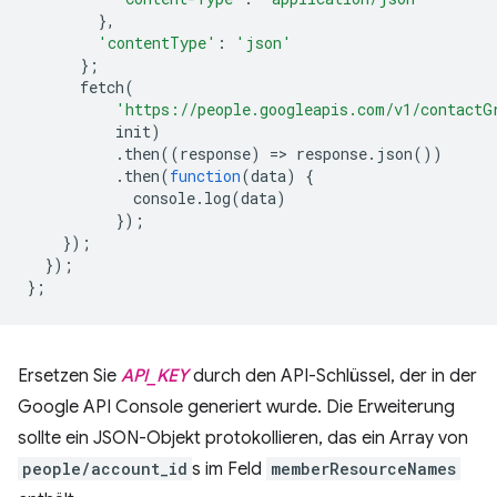
},
'contentType'
:
'json'
};
fetch
(
'https://people.googleapis.com/v1/contactG
init
)
.
then
((
response
)
=
>
response
.
json
())
.
then
(
function
(
data
)
{
console
.
log
(
data
)
});
});
});
};
Ersetzen Sie
API_KEY
durch den API-Schlüssel, der in der
Google API Console generiert wurde. Die Erweiterung
sollte ein JSON-Objekt protokollieren, das ein Array von
people/account_id
s im Feld
memberResourceNames