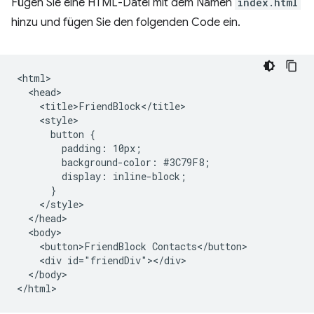
Fügen Sie eine HTML-Datei mit dem Namen
index.html
hinzu und fügen Sie den folgenden Code ein.
<html>

  <head>

    <title>FriendBlock</title>

    <style>

      button {

        padding: 10px;

        background-color: #3C79F8;

        display: inline-block;

      }

    </style>

  </head>

  <body>

    <button>FriendBlock Contacts</button>

    <div id="friendDiv"></div>

  </body>
