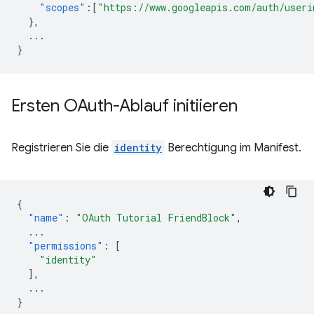
"scopes"
:[
"https://www.googleapis.com/auth/useri
},
...
}
Ersten OAuth-Ablauf initiieren
Registrieren Sie die
identity
Berechtigung im Manifest.
{
"name"
:
"OAuth Tutorial FriendBlock"
,
...
"permissions"
:
[
"identity"
],
...
}