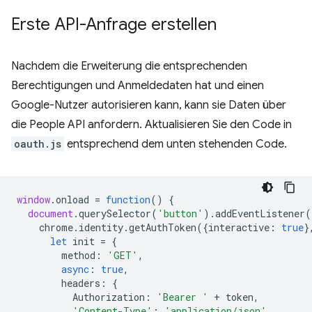
Erste API-Anfrage erstellen
Nachdem die Erweiterung die entsprechenden
Berechtigungen und Anmeldedaten hat und einen
Google-Nutzer autorisieren kann, kann sie Daten über
die People API anfordern. Aktualisieren Sie den Code in
oauth.js
entsprechend dem unten stehenden Code.
window
.
onload
=
function
()
{
document
.
querySelector
(
'button'
).
addEventListener
(
chrome
.
identity
.
getAuthToken
({
interactive
:
true
}
let
init
=
{
method
:
'GET'
,
async
:
true
,
headers
:
{
Authorization
:
'Bearer '
+
token
,
'Content-Type'
:
'application/json'