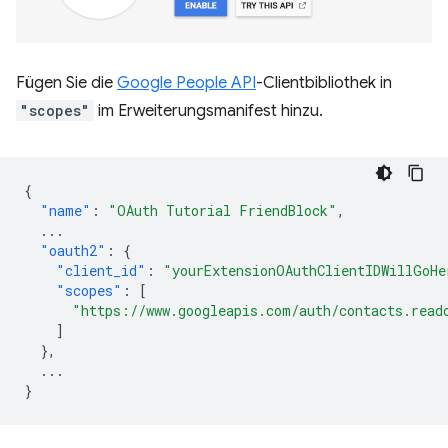
Fügen Sie die
Google People API
-Clientbibliothek in
"scopes"
im Erweiterungsmanifest hinzu.
{
"name"
:
"OAuth Tutorial FriendBlock"
,
...
"oauth2"
:
{
"client_id"
:
"yourExtensionOAuthClientIDWillGoHe
"scopes"
:
[
"https://www.googleapis.com/auth/contacts.read
]
},
...
}