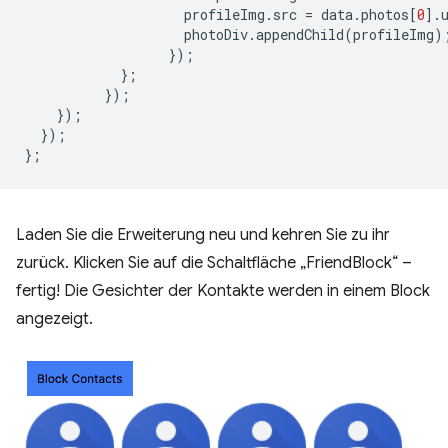
profileImg
.
src
=
data
.
photos
[
0
].
photoDiv
.
appendChild
(
profileImg
)
});
};
});
});
});
};
Laden Sie die Erweiterung neu und kehren Sie zu ihr
zurück. Klicken Sie auf die Schaltfläche „FriendBlock“ –
fertig! Die Gesichter der Kontakte werden in einem Block
angezeigt.