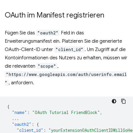
OAuth im Manifest registrieren
Fügen Sie das
"oauth2"
Feld in das
Erweiterungsmanifest ein. Platzieren Sie die generierte
OAuth-Client-ID unter
"client_id"
. Um Zugriff auf die
Kontoinformationen des Nutzers zu erhalten, müssen wir
die relevanten
"scope"
,
"https://www.googleapis.com/auth/userinfo.email
"
, anfordern.
{
"name"
:
"OAuth Tutorial FriendBlock"
,
...
"oauth2"
:
{
"client_id"
:
"yourExtensionOAuthClientIDWillGoHe