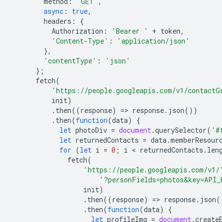
method
:
'GET'
,
async
:
true
,
headers
:
{
Authorization
:
'Bearer '
+
token
,
'Content-Type'
:
'application/json'
},
'contentType'
:
'json'
};
fetch
(
'https://people.googleapis.com/v1/contactG
init
)
.
then
((
response
)
=
>
response
.
json
())
.
then
(
function
(
data
)
{
let
photoDiv
=
document
.
querySelector
(
'#
let
returnedContacts
=
data
.
memberResour
for
(
let
i
=
0
;
i
 < 
returnedContacts
.
len
fetch
(
'https://people.googleapis.com/v1/
'?personFields=photos&key=API_
init
)
.
then
((
response
)
=
>
response
.
json
(
.
then
(
function
(
data
)
{
let
profileImg
=
document
.
create