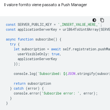
Il valore fornito viene passato a Push Manager
const
SERVER_PUBLIC_KEY
=
'_INSERT_VALUE_HERE_'
;
const
applicationServerKey
=
urlB64ToUint8Array
(
SERV
async
function
subscribe
()
{
try
{
let
subscription
=
await
self
.
registration
.
pushMa
userVisibleOnly
:
true
,
applicationServerKey
});
console
.
log
(
`Subscribed: 
${
JSON
.
stringify
(
subscr
return
subscription
}
catch
(
error
)
{
console
.
error
(
'Subscribe error: '
,
error
);
}
}