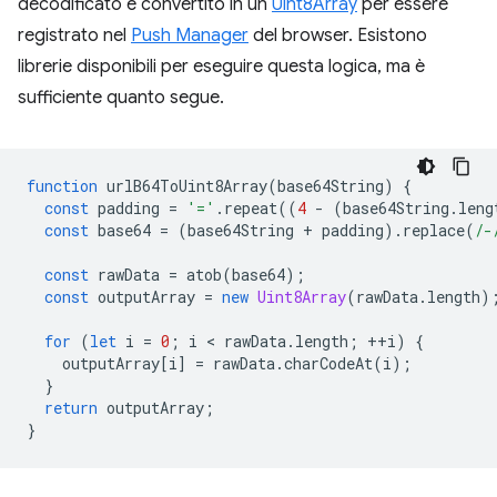
decodificato e convertito in un
Uint8Array
per essere
registrato nel
Push Manager
del browser. Esistono
librerie disponibili per eseguire questa logica, ma è
sufficiente quanto segue.
function
urlB64ToUint8Array
(
base64String
)
{
const
padding
=
'='
.
repeat
((
4
-
(
base64String
.
leng
const
base64
=
(
base64String
+
padding
).
replace
(
/-
const
rawData
=
atob
(
base64
);
const
outputArray
=
new
Uint8Array
(
rawData
.
length
)
for
(
let
i
=
0
;
i
 < 
rawData
.
length
;
++
i
)
{
outputArray
[
i
]
=
rawData
.
charCodeAt
(
i
);
}
return
outputArray
;
}