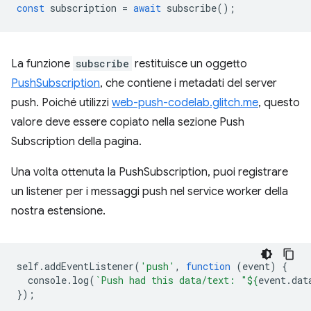
const
subscription
=
await
subscribe
();
La funzione
subscribe
restituisce un oggetto
PushSubscription
, che contiene i metadati del server
push. Poiché utilizzi
web-push-codelab.glitch.me
, questo
valore deve essere copiato nella sezione Push
Subscription della pagina.
Una volta ottenuta la PushSubscription, puoi registrare
un listener per i messaggi push nel service worker della
nostra estensione.
self
.
addEventListener
(
'push'
,
function
(
event
)
{
console
.
log
(
`Push had this data/text: "
${
event
.
dat
});