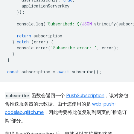
applicationServerKey
});
console
.
log
(
`Subscribed: 
${
JSON
.
stringify
(
subscr
return
subscription
}
catch
(
error
)
{
console
.
error
(
'Subscribe error: '
,
error
);
}
}
const
subscription
=
await
subscribe
();
subscribe
函数会返回一个
PushSubscription
，该对象包
含推送服务器的元数据。由于您使用的是
web-push-
codelab.glitch.me
，因此需要将此值复制到网页的“推送订
阅”部分。