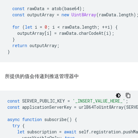
const
rawData
=
atob
(
base64
);
const
outputArray
=
new
Uint8Array
(
rawData
.
length
)
for
(
let
i
=
0
;
i
 < 
rawData
.
length
;
++
i
)
{
outputArray
[
i
]
=
rawData
.
charCodeAt
(
i
);
}
return
outputArray
;
}
所提供的值会传递到推送管理器中
const
SERVER_PUBLIC_KEY
=
'_INSERT_VALUE_HERE_'
;
const
applicationServerKey
=
urlB64ToUint8Array
(
SERV
async
function
subscribe
()
{
try
{
let
subscription
=
await
self
.
registration
.
pushMa
userVisibleOnly
:
true
,