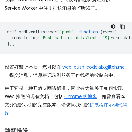
获得 PushSubscription 后，您就可以在扩展程序的
Service Worker 中注册推送消息的监听器了。
self
.
addEventListener
(
'push'
,
function
(
event
)
{
console
.
log
(
`Push had this data/text: "
${
event
.
dat
});
设置好监听器后，您可以在
web-push-codelab.glitch.me
上提交消息，消息将记录到服务工作线程的控制台中。
由于它是一种开放式网络标准，因此有大量关于如何实现
Web 推送的现有文档，包括
Chrome 的博客
。如需查看本
文介绍的示例的完整版本，请访问我们的
扩展程序示例代码
库
。
静默推送