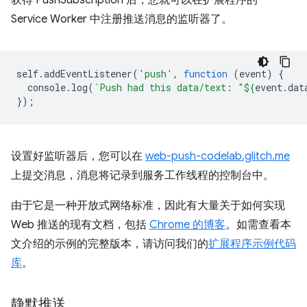
获得 PushSubscription 后，您就可以在扩展程序的
Service Worker 中注册推送消息的监听器了。
self
.
addEventListener
(
'push'
,
function
(
event
)
{
console
.
log
(
`Push had this data/text: "
${
event
.
dat
});
设置好监听器后，您可以在
web-push-codelab.glitch.me
上提交消息，消息将记录到服务工作线程的控制台中。
由于它是一种开放式网络标准，因此有大量关于如何实现
Web 推送的现有文档，包括
Chrome 的博客
。如需查看本
文介绍的示例的完整版本，请访问我们的
扩展程序示例代码
库
。
静默推送