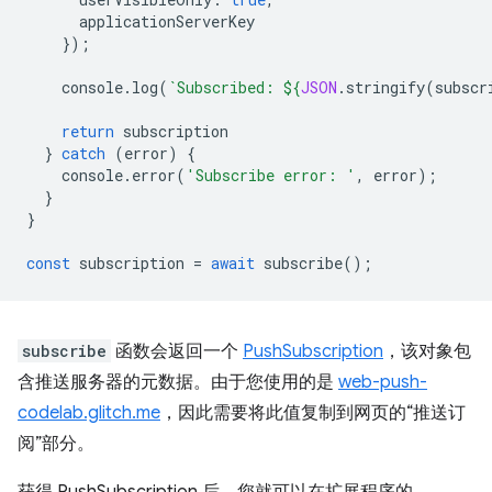
applicationServerKey
});
console
.
log
(
`Subscribed: 
${
JSON
.
stringify
(
subscr
return
subscription
}
catch
(
error
)
{
console
.
error
(
'Subscribe error: '
,
error
);
}
}
const
subscription
=
await
subscribe
();
subscribe
函数会返回一个
PushSubscription
，该对象包
含推送服务器的元数据。由于您使用的是
web-push-
codelab.glitch.me
，因此需要将此值复制到网页的“推送订
阅”部分。