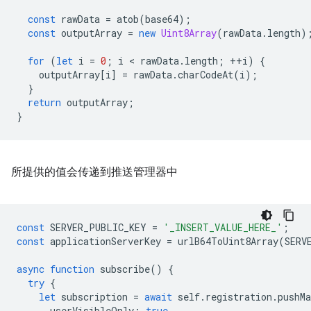
const
rawData
=
atob
(
base64
);
const
outputArray
=
new
Uint8Array
(
rawData
.
length
)
for
(
let
i
=
0
;
i
 < 
rawData
.
length
;
++
i
)
{
outputArray
[
i
]
=
rawData
.
charCodeAt
(
i
);
}
return
outputArray
;
}
所提供的值会传递到推送管理器中
const
SERVER_PUBLIC_KEY
=
'_INSERT_VALUE_HERE_'
;
const
applicationServerKey
=
urlB64ToUint8Array
(
SERV
async
function
subscribe
()
{
try
{
let
subscription
=
await
self
.
registration
.
pushMa
userVisibleOnly
:
true
,