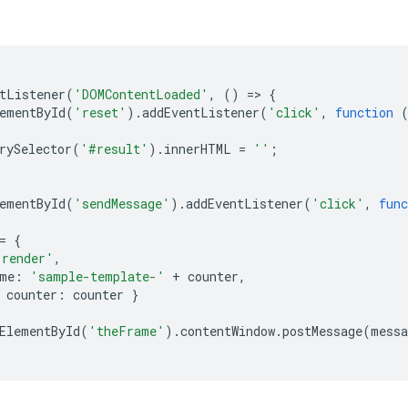
tListener
(
'DOMContentLoaded'
,
()
=
>
{
ementById
(
'reset'
).
addEventListener
(
'click'
,
function
rySelector
(
'#result'
).
innerHTML
=
''
;
ementById
(
'sendMessage'
).
addEventListener
(
'click'
,
func
=
{
'render'
,
me
:
'sample-template-'
+
counter
,
counter
:
counter
}
ElementById
(
'theFrame'
).
contentWindow
.
postMessage
(
messa