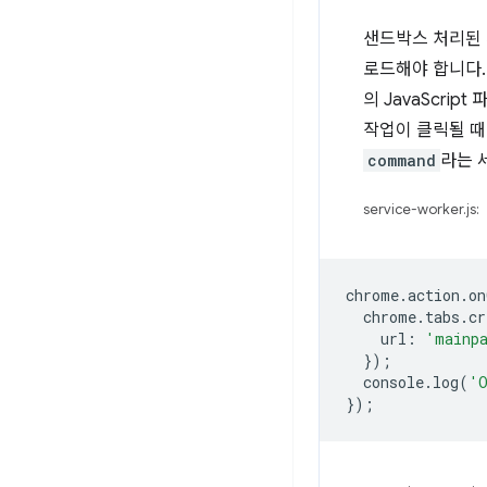
샌드박스 처리된 
로드해야 합니다
의 JavaScri
작업이 클릭될 
command
라는 
service-worker.js:
chrome
.
action
.
on
chrome
.
tabs
.
cr
url
:
'mainp
});
console
.
log
(
'O
});