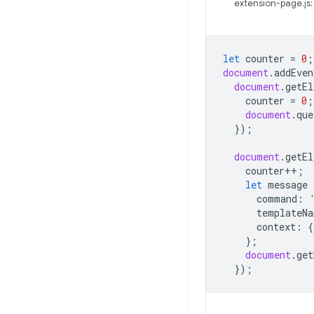
extension-page.js:
let
counter
=
0
;
document
.
addEven
document
.
getEl
counter
=
0
;
document
.
que
});
document
.
getEl
counter
++
;
let
message
command
:
templateNa
context
:
{
};
document
.
get
});