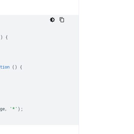
()
{
tion
()
{
ge
,
'*'
);