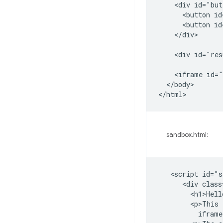
    <div id="but
      <button id
      <button id
    </div>

    <div id="res
    <iframe id="
  </body>

sandbox.html:
   <script id="s
      <div class
        <h1>Hell
        <p>This 
          iframe