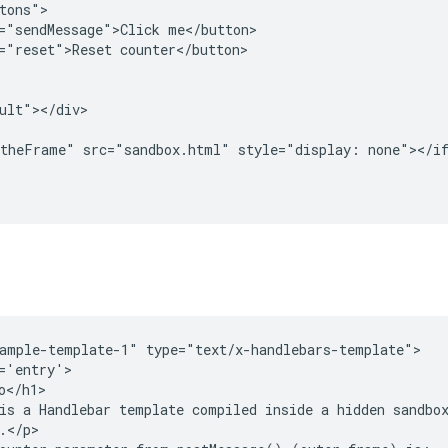
tons">

="sendMessage">Click me</button>

="reset">Reset counter</button>

ult"></div>

theFrame" src="sandbox.html" style="display: none"></if
ample-template-1" type="text/x-handlebars-template">

='entry'>

o</h1>

is a Handlebar template compiled inside a hidden sandbox
.</p>
