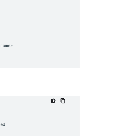
rame>

ed
