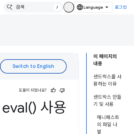
/
로그인
이 페이지의
내용
샌드박스를 사
용하는 이유
도움이 되었나요?
샌드박스 만들
서
eval(
) 사용
기 및 사용
매니페스트
의 파일 나
열