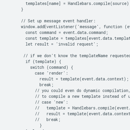
        templates[name] = Handlebars.compile(source);
      }

      // Set up message event handler:

      window.addEventListener('message', function (ev
        const command = event.data.command;

        const template = templates[event.data.templat
        let result = 'invalid request';

       // if we don't know the templateName requested
        if (template) {

          switch (command) {

            case 'render':

              result = template(event.data.context);

              break;

            // you could even do dynamic compilation,
            // to compile a new template instead of u
            // case 'new':

            //   template = Handlebars.compile(event.
            //   result = template(event.data.context
            //   break;

              }
