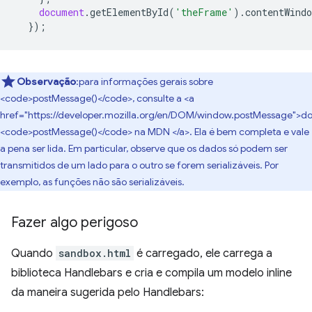
document
.
getElementById
(
'theFrame'
).
contentWindo
});
Observação
:para informações gerais sobre
<code>postMessage()</code>, consulte a <a
href="https://developer.mozilla.org/en/DOM/window.postMessage">
<code>postMessage()</code> na MDN </a>. Ela é bem completa e vale
a pena ser lida. Em particular, observe que os dados só podem ser
transmitidos de um lado para o outro se forem serializáveis. Por
exemplo, as funções não são serializáveis.
Fazer algo perigoso
Quando
sandbox.html
é carregado, ele carrega a
biblioteca Handlebars e cria e compila um modelo inline
da maneira sugerida pelo Handlebars: