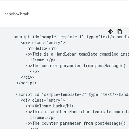
sandbox.html:
   <script id="sample-template-1" type="text/x-handle
      <div class='entry'>

        <h1>Hello</h1>

        <p>This is a Handlebar template compiled insi
          iframe.</p>

        <p>The counter parameter from postMessage() 
          </p>

      </div>

    </script>

    <script id="sample-template-2" type="text/x-handl
      <div class='entry'>

        <h1>Welcome back</h1>

        <p>This is another Handlebar template compile
          iframe.</p>

        <p>The counter parameter from postMessage() 
          </p>
