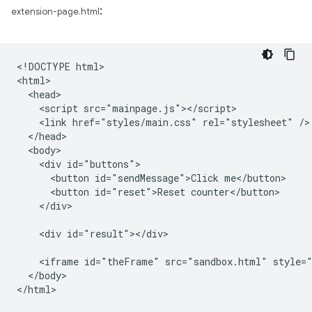
:
extension-page.html
<!DOCTYPE html>

<html>

  <head>

    <script src="mainpage.js"></script>

    <link href="styles/main.css" rel="stylesheet" />

  </head>

  <body>

    <div id="buttons">

      <button id="sendMessage">Click me</button>

      <button id="reset">Reset counter</button>

    </div>

    <div id="result"></div>

    <iframe id="theFrame" src="sandbox.html" style="
  </body>
