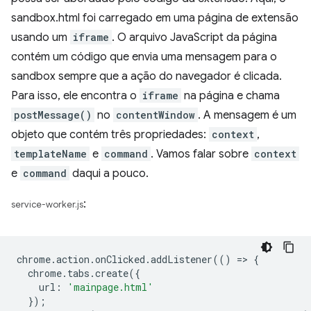
sandbox.html foi carregado em uma página de extensão
usando um
iframe
. O arquivo JavaScript da página
contém um código que envia uma mensagem para o
sandbox sempre que a ação do navegador é clicada.
Para isso, ele encontra o
iframe
na página e chama
postMessage()
no
contentWindow
. A mensagem é um
objeto que contém três propriedades:
context
,
templateName
e
command
. Vamos falar sobre
context
e
command
daqui a pouco.
:
service-worker.js
chrome
.
action
.
onClicked
.
addListener
(()
=
>
{
chrome
.
tabs
.
create
({
url
:
'mainpage.html'
});