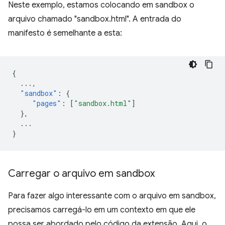
Neste exemplo, estamos colocando em sandbox o
arquivo chamado "sandbox.html". A entrada do
manifesto é semelhante a esta:
{
...
,
"sandbox"
:
{
"pages"
:
[
"sandbox.html"
]
},
...
}
Carregar o arquivo em sandbox
Para fazer algo interessante com o arquivo em sandbox,
precisamos carregá-lo em um contexto em que ele
possa ser abordado pelo código da extensão. Aqui, o