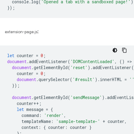
console
.
log
(
'Opened a tab with a sandboxed page!'
)
});
:
extension-page.js
let
counter
=
0
;
document
.
addEventListener
(
'DOMContentLoaded'
,
()
=
>
document
.
getElementById
(
'reset'
).
addEventListener
(
counter
=
0
;
document
.
querySelector
(
'#result'
).
innerHTML
=
'
});
document
.
getElementById
(
'sendMessage'
).
addEventLis
counter
++
;
let
message
=
{
command
:
'render'
,
templateName
:
'sample-template-'
+
counter
,
context
:
{
counter
:
counter
}
};