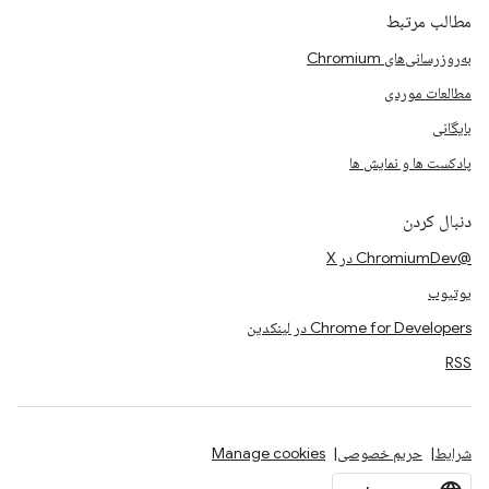
مطالب مرتبط
به‌روزرسانی‌های Chromium
مطالعات موردی
بایگانی
پادکست ها و نمایش ها
دنبال کردن
@ChromiumDev در X
یوتیوب
Chrome for Developers در لینکدین
RSS
شرایط
حریم خصوصی
Manage cookies