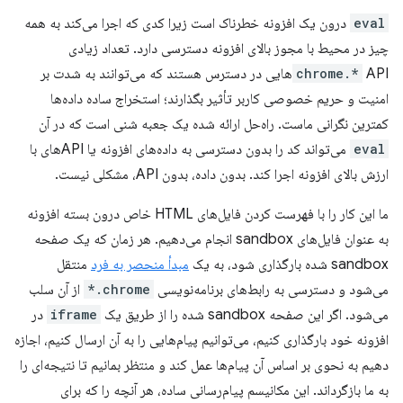
eval
درون یک افزونه خطرناک است زیرا کدی که اجرا می‌کند به همه
چیز در محیط با مجوز بالای افزونه دسترسی دارد. تعداد زیادی
chrome.*
APIهایی در دسترس هستند که می‌توانند به شدت بر
امنیت و حریم خصوصی کاربر تأثیر بگذارند؛ استخراج ساده داده‌ها
کمترین نگرانی ماست. راه‌حل ارائه شده یک جعبه شنی است که در آن
eval
می‌تواند کد را بدون دسترسی به داده‌های افزونه یا APIهای با
ارزش بالای افزونه اجرا کند. بدون داده، بدون API، مشکلی نیست.
ما این کار را با فهرست کردن فایل‌های HTML خاص درون بسته افزونه
به عنوان فایل‌های sandbox انجام می‌دهیم. هر زمان که یک صفحه
sandbox شده بارگذاری شود، به یک
مبدأ منحصر به فرد
منتقل
می‌شود و دسترسی به رابط‌های برنامه‌نویسی
chrome.*
از آن سلب
می‌شود. اگر این صفحه sandbox شده را از طریق یک
iframe
در
افزونه خود بارگذاری کنیم، می‌توانیم پیام‌هایی را به آن ارسال کنیم، اجازه
دهیم به نحوی بر اساس آن پیام‌ها عمل کند و منتظر بمانیم تا نتیجه‌ای را
به ما بازگرداند. این مکانیسم پیام‌رسانی ساده، هر آنچه را که برای