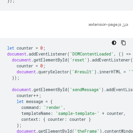
});
فایل extension-page.js:
let
counter
=
0
;
document
.
addEventListener
(
'DOMContentLoaded'
,
()
=
>
document
.
getElementById
(
'reset'
).
addEventListener
(
counter
=
0
;
document
.
querySelector
(
'#result'
).
innerHTML
=
'
});
document
.
getElementById
(
'sendMessage'
).
addEventLis
counter
++
;
let
message
=
{
command
:
'render'
,
templateName
:
'sample-template-'
+
counter
,
context
:
{
counter
:
counter
}
};
document
.
getElementById
(
'theFrame'
).
contentWindo