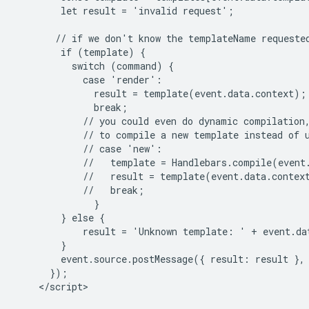
        let result = 'invalid request';

       // if we don't know the templateName requested
        if (template) {

          switch (command) {

            case 'render':

              result = template(event.data.context);

              break;

            // you could even do dynamic compilation,
            // to compile a new template instead of u
            // case 'new':

            //   template = Handlebars.compile(event.
            //   result = template(event.data.context
            //   break;

              }

        } else {

            result = 'Unknown template: ' + event.dat
        }

        event.source.postMessage({ result: result }, 
      });
