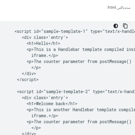
سندباکس.html:
   <script id="sample-template-1" type="text/x-handle
      <div class='entry'>

        <h1>Hello</h1>

        <p>This is a Handlebar template compiled insi
          iframe.</p>

        <p>The counter parameter from postMessage() 
          </p>

      </div>

    </script>

    <script id="sample-template-2" type="text/x-handl
      <div class='entry'>

        <h1>Welcome back</h1>

        <p>This is another Handlebar template compile
          iframe.</p>

        <p>The counter parameter from postMessage() 
          </p>

      </div>
