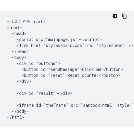
<!DOCTYPE html>

<html>

  <head>

    <script src="mainpage.js"></script>

    <link href="styles/main.css" rel="stylesheet" />

  </head>

  <body>

    <div id="buttons">

      <button id="sendMessage">Click me</button>

      <button id="reset">Reset counter</button>

    </div>

    <div id="result"></div>

    <iframe id="theFrame" src="sandbox.html" style="
  </body>
