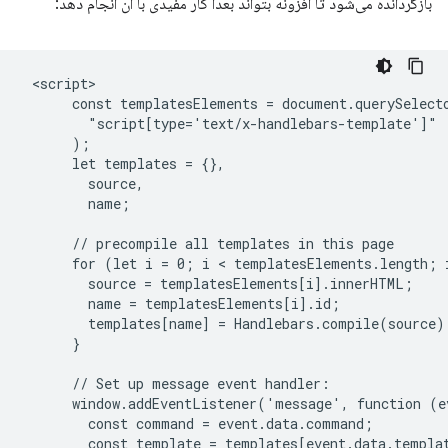
بازگردانده می‌شود تا افزونه بتواند بعداً کار مفیدی با آن انجام دهد:
 <script>

      const templatesElements = document.querySelecto
        "script[type='text/x-handlebars-template']"

      );

      let templates = {},

        source,

        name;

      // precompile all templates in this page

      for (let i = 0; i < templatesElements.length; i
        source = templatesElements[i].innerHTML;

        name = templatesElements[i].id;

        templates[name] = Handlebars.compile(source);
      }

      // Set up message event handler:

      window.addEventListener('message', function (ev
        const command = event.data.command;

        const template = templates[event.data.templat