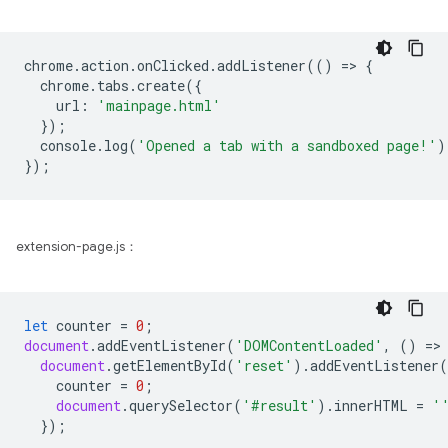
chrome
.
action
.
onClicked
.
addListener
(()
=
>
{
chrome
.
tabs
.
create
({
url
:
'mainpage.html'
});
console
.
log
(
'Opened a tab with a sandboxed page!'
)
});
extension-page.js：
let
counter
=
0
;
document
.
addEventListener
(
'DOMContentLoaded'
,
()
=
>
document
.
getElementById
(
'reset'
).
addEventListener
(
counter
=
0
;
document
.
querySelector
(
'#result'
).
innerHTML
=
'
});