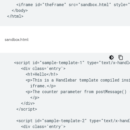
    <iframe id="theFrame" src="sandbox.html" style="
  </body>

sandbox.html:
   <script id="sample-template-1" type="text/x-handle
      <div class='entry'>

        <h1>Hello</h1>

        <p>This is a Handlebar template compiled insi
          iframe.</p>

        <p>The counter parameter from postMessage() 
          </p>

      </div>

    </script>

    <script id="sample-template-2" type="text/x-handl
      <div class='entry'>
