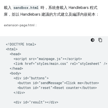
載入
sandbox.html
時，系統會載入 Handlebars 程式
庫，並以 Handlebars 建議的方式建立及編譯內嵌範本：
extension-page.html：
<!DOCTYPE html>

<html>

  <head>

    <script src="mainpage.js"></script>

    <link href="styles/main.css" rel="stylesheet" />

  </head>

  <body>

    <div id="buttons">

      <button id="sendMessage">Click me</button>

      <button id="reset">Reset counter</button>

    </div>

    <div id="result"></div>
