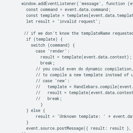
      window.addEventListener('message', function (ev
        const command = event.data.command;

        const template = templates[event.data.templat
        let result = 'invalid request';

       // if we don't know the templateName requested
        if (template) {

          switch (command) {

            case 'render':

              result = template(event.data.context);

              break;

            // you could even do dynamic compilation,
            // to compile a new template instead of u
            // case 'new':

            //   template = Handlebars.compile(event.
            //   result = template(event.data.context
            //   break;

              }

        } else {

            result = 'Unknown template: ' + event.dat
        }

        event.source.postMessage({ result: result }, 