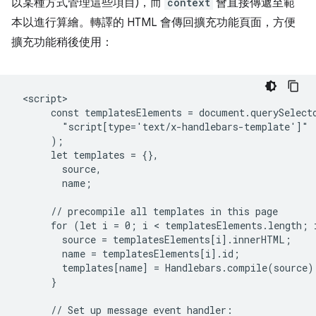
以某種方式管理這些項目)，而
context
會直接傳遞至範
本以進行算繪。轉譯的 HTML 會傳回擴充功能頁面，方便
擴充功能稍後使用：
 <script>

      const templatesElements = document.querySelecto
        "script[type='text/x-handlebars-template']"

      );

      let templates = {},

        source,

        name;

      // precompile all templates in this page

      for (let i = 0; i < templatesElements.length; i
        source = templatesElements[i].innerHTML;

        name = templatesElements[i].id;

        templates[name] = Handlebars.compile(source);
      }

      // Set up message event handler:
