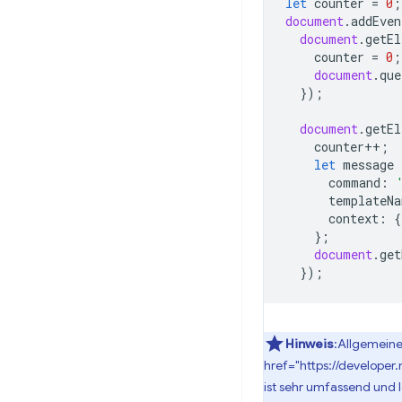
let
counter
=
0
;
document
.
addEven
document
.
getEl
counter
=
0
;
document
.
que
});
document
.
getEl
counter
++
;
let
message
command
:
templateNa
context
:
{
};
document
.
get
});
Hinweis
:Allgemeine
href="https://develope
ist sehr umfassend und 