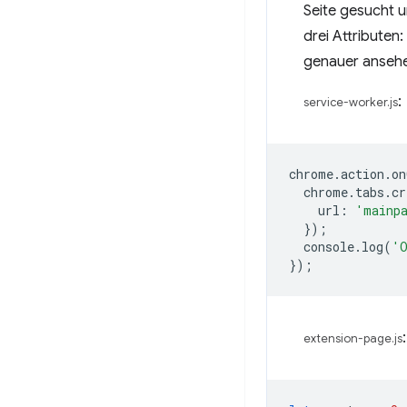
Seite gesucht 
drei Attributen:
genauer anseh
:
service-worker.js
chrome
.
action
.
on
chrome
.
tabs
.
cr
url
:
'mainp
});
console
.
log
(
'O
});
:
extension-page.js