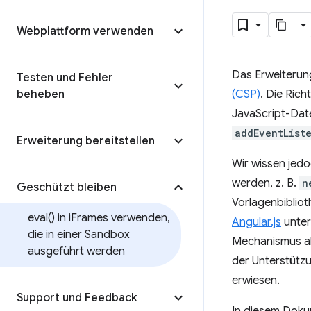
Webplattform verwenden
Das Erweiterun
Testen und Fehler
beheben
(CSP)
. Die Ric
JavaScript-Dat
addEventList
Erweiterung bereitstellen
Wir wissen jedo
werden, z. B.
n
Geschützt bleiben
Vorlagenbibliot
eval(
) in i
Frames verwenden
,
Angular.js
unter
die in einer Sandbox
Mechanismus akt
ausgeführt werden
der Unterstützu
erwiesen.
Support und Feedback