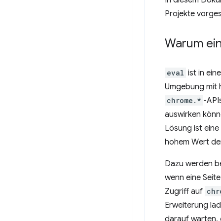
In diesem Dokum
Projekte vorges
Warum ei
eval
ist in ei
Umgebung mit ho
chrome.*
-API
auswirken könne
Lösung ist eine
hohem Wert der 
Dazu werden be
wenn eine Seite
Zugriff auf
chr
Erweiterung lad
darauf warten, 