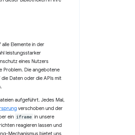
dieser Bibliotheken in Ihre
 alle Elemente in der
hl leistungsstarker
enschutz eines Nutzers
ste Problem. Die angebotene
 die Daten oder die APIs mit
.
teien aufgeführt. Jedes Mal,
Ursprung
verschoben und der
ber ein
iframe
in unsere
richten reagieren lassen und
ging-Mechanismus bietet uns