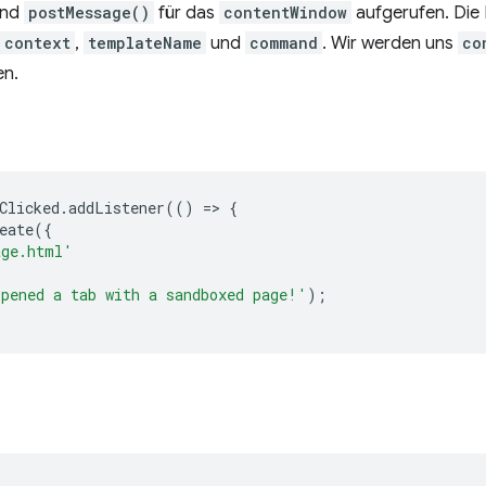
und
postMessage()
für das
contentWindow
aufgerufen. Die N
context
,
templateName
und
command
. Wir werden uns
co
en.
Clicked
.
addListener
(()
=
>
{
eate
({
age.html'
pened a tab with a sandboxed page!'
);