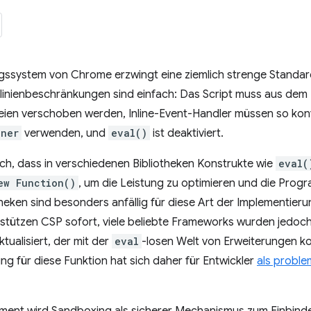
gssystem von Chrome erzwingt eine ziemlich strenge Standar
htlinienbeschränkungen sind einfach: Das Script muss aus dem 
eien verschoben werden, Inline-Event-Handler müssen so konv
ener
verwenden, und
eval()
ist deaktiviert.
ch, dass in verschiedenen Bibliotheken Konstrukte wie
eval(
ew Function()
, um die Leistung zu optimieren und die Prog
heken sind besonders anfällig für diese Art der Implementier
stützen CSP sofort, viele beliebte Frameworks wurden jedoch
ualisiert, der mit der
eval
-losen Welt von Erweiterungen ko
ng für diese Funktion hat sich daher für Entwickler
als proble