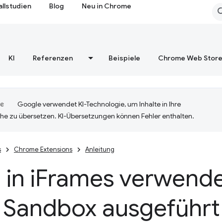
allstudien
Blog
Neu in Chrome
KI
Referenzen
Beispiele
Chrome Web Stor
Google verwendet KI-Technologie, um Inhalte in Ihre
he zu übersetzen. KI-Übersetzungen können Fehler enthalten.
s
Chrome Extensions
Anleitung
) in i
Frames verwend
r Sandbox ausgeführ