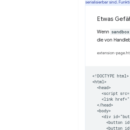
serialisierbar sind. Funk
Etwas Gefäh
Wenn
sandbox
die von Handleb
extension-page.ht
<!DOCTYPE html>

<html>

  <head>

    <script src=
    <link href="
  </head>

  <body>

    <div id="but
      <button id
      <button id