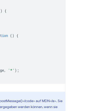
()
{
tion
()
{
ge
,
'*'
);
postMessage()</code> auf MDN</a>. Sie
 hergegeben werden können, wenn sie