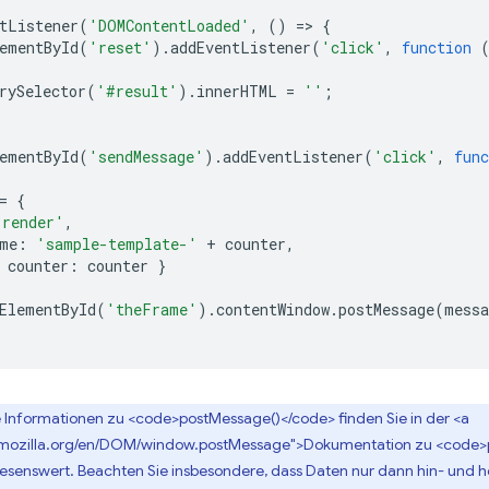
tListener
(
'DOMContentLoaded'
,
()
=
>
{
ementById
(
'reset'
).
addEventListener
(
'click'
,
function
rySelector
(
'#result'
).
innerHTML
=
''
;
ementById
(
'sendMessage'
).
addEventListener
(
'click'
,
func
=
{
'render'
,
me
:
'sample-template-'
+
counter
,
counter
:
counter
}
ElementById
(
'theFrame'
).
contentWindow
.
postMessage
(
messa
 Informationen zu <code>postMessage()</code> finden Sie in der <a
r.mozilla.org/en/DOM/window.postMessage">Dokumentation zu <code>
lesenswert. Beachten Sie insbesondere, dass Daten nur dann hin- und