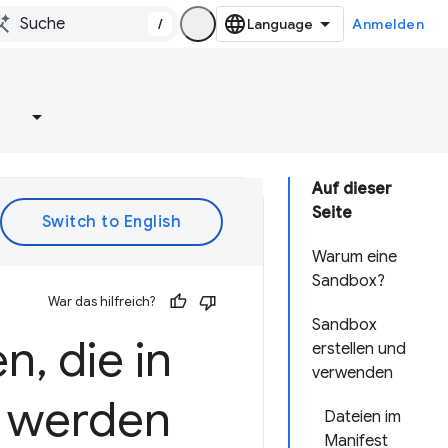
/
Anmelden
e
Auf dieser
Seite
Warum eine
Sandbox?
War das hilfreich?
Sandbox
en
,
die in
erstellen und
verwenden
t werden
Dateien im
Manifest