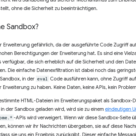
ent wird Sandboxing als sicherer Mechanismus zum Einbinden 
tellt, ohne die Sicherheit zu beeinträchtigen.
ne Sandbox?
ner Erweiterung gefährlich, da der ausgeführte Code Zugriff auf
hen Berechtigungen der Erweiterung hat. Es sind eine Vielza
s verfügbar, die sich erheblich auf die Sicherheit und den Dat
n. Die einfache Datenexfiltration ist dabei noch das gering
 Sandbox, in der
eval
Code ausführen kann, ohne Zugriff auf
Erweiterung zu haben. Keine Daten, keine APIs, kein Problem
stimmte HTML-Dateien im Erweiterungspaket als Sandbox-Da
 in der Sandbox geladen wird, wird sie zu einem
eindeutigen 
ome.*
-APIs wird verweigert. Wenn wir diese Sandbox-Seite ü
en, können wir ihr Nachrichten übergeben, sie auf diese Nach
dass sie uns ein Ergebnis zurückgibt. Dieser einfache Messa