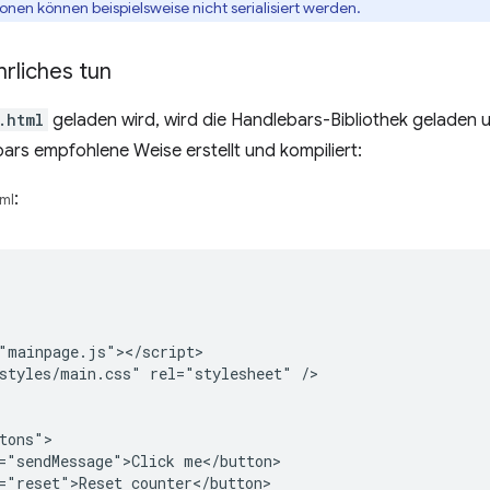
tionen können beispielsweise nicht serialisiert werden.
rliches tun
.html
geladen wird, wird die Handlebars-Bibliothek geladen u
ars empfohlene Weise erstellt und kompiliert:
:
ml
"mainpage.js"></script>

styles/main.css" rel="stylesheet" />

tons">

="sendMessage">Click me</button>

="reset">Reset counter</button>
