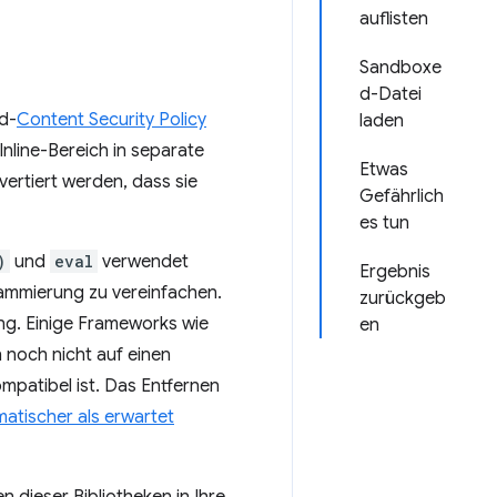
auflisten
Sandboxe
d-Datei
d-
Content Security Policy
laden
Inline-Bereich in separate
Etwas
ertiert werden, dass sie
Gefährlich
es tun
)
und
eval
verwendet
Ergebnis
rammierung zu vereinfachen.
zurückgeb
ung. Einige Frameworks wie
en
 noch nicht auf einen
mpatibel ist. Das Entfernen
matischer als erwartet