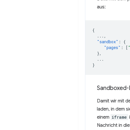
aus:
{
...
,
"sandbox"
:
{
"pages"
:
[
},
...
}
Sandboxed-D
Damit wir mit d
laden, in dem 
einem
iframe
Nachricht in di