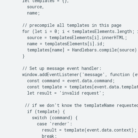
      let templates = {},

        source,

        name;

      // precompile all templates in this page

      for (let i = 0; i < templatesElements.length; i
        source = templatesElements[i].innerHTML;

        name = templatesElements[i].id;

        templates[name] = Handlebars.compile(source);
      }

      // Set up message event handler:

      window.addEventListener('message', function (ev
        const command = event.data.command;

        const template = templates[event.data.templat
        let result = 'invalid request';

       // if we don't know the templateName requested
        if (template) {

          switch (command) {

            case 'render':

              result = template(event.data.context);

              break;
