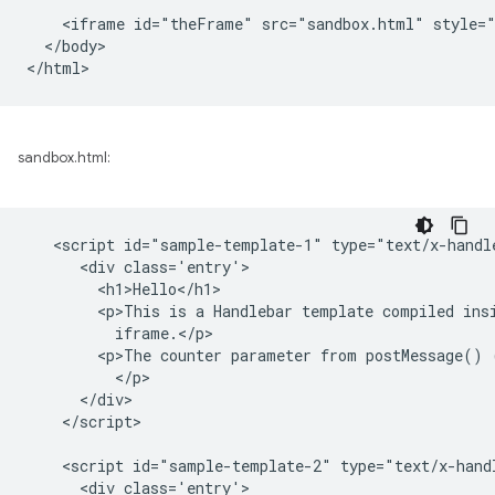
    <iframe id="theFrame" src="sandbox.html" style="
  </body>

sandbox.html:
   <script id="sample-template-1" type="text/x-handle
      <div class='entry'>

        <h1>Hello</h1>

        <p>This is a Handlebar template compiled insi
          iframe.</p>

        <p>The counter parameter from postMessage() 
          </p>

      </div>

    </script>

    <script id="sample-template-2" type="text/x-handl
      <div class='entry'>
