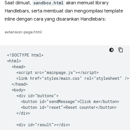
Saat dimuat,
sandbox.html
akan memuat library
Handlebars, serta membuat dan mengompilasi template
inline dengan cara yang disarankan Handlebars:
extension-page.html:
<!DOCTYPE html>

<html>

  <head>

    <script src="mainpage.js"></script>

    <link href="styles/main.css" rel="stylesheet" />

  </head>

  <body>

    <div id="buttons">

      <button id="sendMessage">Click me</button>

      <button id="reset">Reset counter</button>

    </div>

    <div id="result"></div>
