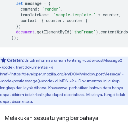
let
message
=
{
command
:
'render'
,
templateName
:
'sample-template-'
+
counter
,
context
:
{
counter
:
counter
}
};
document
.
getElementById
(
'theFrame'
).
contentWindo
});
Catatan:
Untuk informasi umum tentang <code>postMessage()
</code>, lihat dokumentasi <a
href="https://developer.mozilla.org/en/DOM/window.postMessage">
<code>postMessage()</code> di MDN </a>. Dokumentasi ini cukup
lengkap dan layak dibaca. Khususnya, perhatikan bahwa data hanya
dapat dikirim bolak-balik jika dapat diserialisasi. Misalnya, fungsi tidak
dapat diserialisasi.
Melakukan sesuatu yang berbahaya