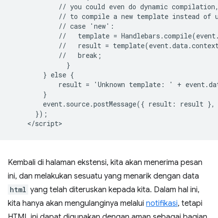
            // you could even do dynamic compilation,
            // to compile a new template instead of u
            // case 'new':

            //   template = Handlebars.compile(event.
            //   result = template(event.data.context
            //   break;

              }

        } else {

            result = 'Unknown template: ' + event.dat
        }

        event.source.postMessage({ result: result }, 
      });

Kembali di halaman ekstensi, kita akan menerima pesan
ini, dan melakukan sesuatu yang menarik dengan data
html
yang telah diteruskan kepada kita. Dalam hal ini,
kita hanya akan mengulanginya melalui
notifikasi
, tetapi
HTML ini dapat digunakan dengan aman sebagai bagian