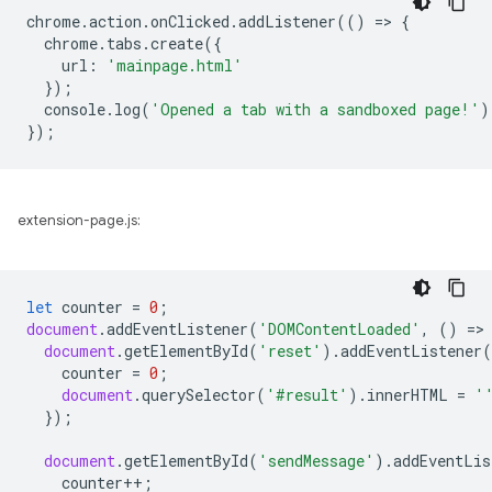
chrome
.
action
.
onClicked
.
addListener
(()
=
>
{
chrome
.
tabs
.
create
({
url
:
'mainpage.html'
});
console
.
log
(
'Opened a tab with a sandboxed page!'
)
});
extension-page.js:
let
counter
=
0
;
document
.
addEventListener
(
'DOMContentLoaded'
,
()
=
>
document
.
getElementById
(
'reset'
).
addEventListener
(
counter
=
0
;
document
.
querySelector
(
'#result'
).
innerHTML
=
'
});
document
.
getElementById
(
'sendMessage'
).
addEventLis
counter
++
;