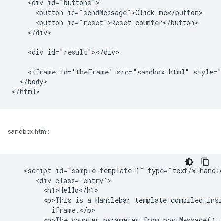
    <div id="buttons">

      <button id="sendMessage">Click me</button>

      <button id="reset">Reset counter</button>

    </div>

    <div id="result"></div>

    <iframe id="theFrame" src="sandbox.html" style="
  </body>

sandbox.html:
   <script id="sample-template-1" type="text/x-handle
      <div class='entry'>

        <h1>Hello</h1>

        <p>This is a Handlebar template compiled insi
          iframe.</p>

        <p>The counter parameter from postMessage() 