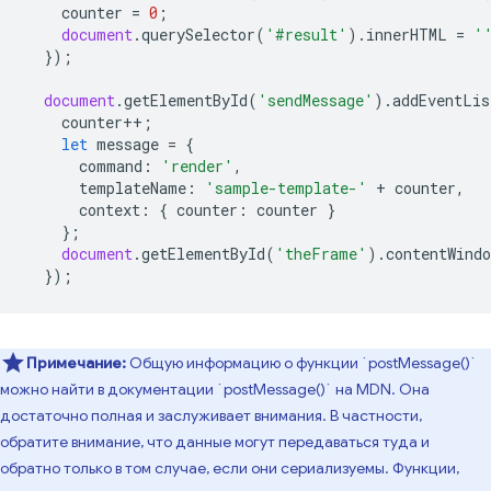
counter
=
0
;
document
.
querySelector
(
'#result'
).
innerHTML
=
'
});
document
.
getElementById
(
'sendMessage'
).
addEventLis
counter
++
;
let
message
=
{
command
:
'render'
,
templateName
:
'sample-template-'
+
counter
,
context
:
{
counter
:
counter
}
};
document
.
getElementById
(
'theFrame'
).
contentWindo
});
Примечание:
Общую информацию о функции `postMessage()`
можно найти в документации `postMessage()` на MDN. Она
достаточно полная и заслуживает внимания. В частности,
обратите внимание, что данные могут передаваться туда и
обратно только в том случае, если они сериализуемы. Функции,