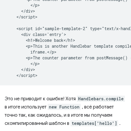
          </p>

      </div>

    </script>

    <script id="sample-template-2" type="text/x-handl
      <div class='entry'>

        <h1>Welcome back</h1>

        <p>This is another Handlebar template compile
          iframe.</p>

        <p>The counter parameter from postMessage() 
          </p>

      </div>

Это не приводит к ошибке! Хотя
Handlebars.compile
в итоге использует
new Function
, всё работает
точно так, как ожидалось, и в итоге мы получаем
скомпилированный шаблон в
templates['hello']
.