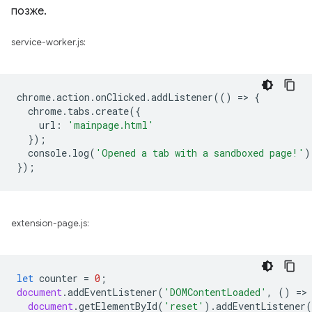
позже.
service-worker.js:
chrome
.
action
.
onClicked
.
addListener
(()
=
>
{
chrome
.
tabs
.
create
({
url
:
'mainpage.html'
});
console
.
log
(
'Opened a tab with a sandboxed page!'
)
});
extension-page.js:
let
counter
=
0
;
document
.
addEventListener
(
'DOMContentLoaded'
,
()
=
>
document
.
getElementById
(
'reset'
).
addEventListener
(