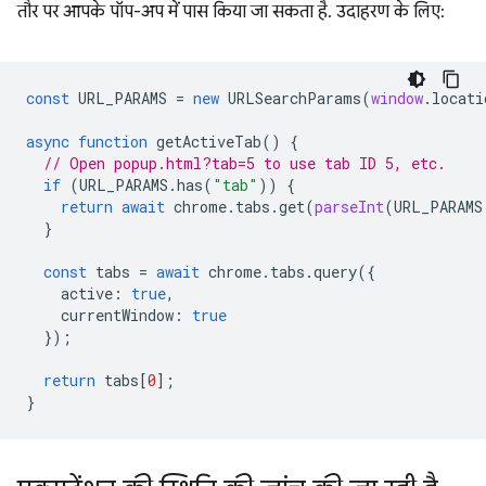
तौर पर आपके पॉप-अप में पास किया जा सकता है. उदाहरण के लिए:
const
URL_PARAMS
=
new
URLSearchParams
(
window
.
locati
async
function
getActiveTab
()
{
// Open popup.html?tab=5 to use tab ID 5, etc.
if
(
URL_PARAMS
.
has
(
"tab"
))
{
return
await
chrome
.
tabs
.
get
(
parseInt
(
URL_PARAMS
}
const
tabs
=
await
chrome
.
tabs
.
query
({
active
:
true
,
currentWindow
:
true
});
return
tabs
[
0
];
}