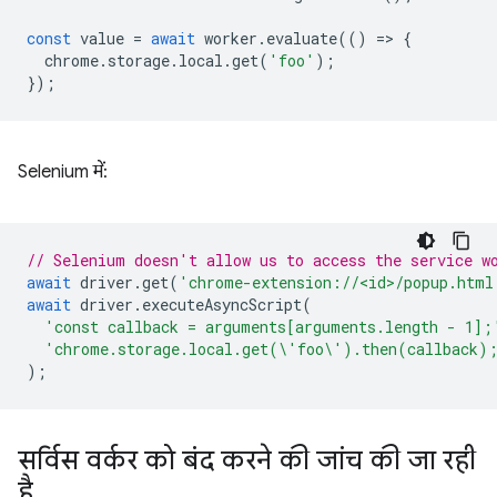
const
value
=
await
worker
.
evaluate
(()
=
>
{
chrome
.
storage
.
local
.
get
(
'foo'
);
});
Selenium में:
// Selenium doesn't allow us to access the service w
await
driver
.
get
(
'chrome-extension://<id>/popup.html
await
driver
.
executeAsyncScript
(
'const callback = arguments[arguments.length - 1];
'chrome.storage.local.get(\'foo\').then(callback)
);
सर्विस वर्कर को बंद करने की जांच की जा रही
है