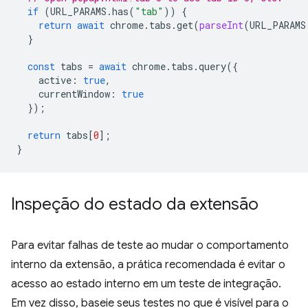
if
(
URL_PARAMS
.
has
(
"tab"
))
{
return
await
chrome
.
tabs
.
get
(
parseInt
(
URL_PARAMS
}
const
tabs
=
await
chrome
.
tabs
.
query
({
active
:
true
,
currentWindow
:
true
});
return
tabs
[
0
];
}
Inspeção do estado da extensão
Para evitar falhas de teste ao mudar o comportamento
interno da extensão, a prática recomendada é evitar o
acesso ao estado interno em um teste de integração.
Em vez disso, baseie seus testes no que é visível para o