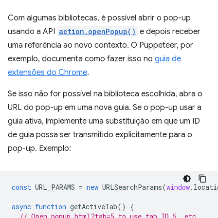
Com algumas bibliotecas, é possível abrir o pop-up
usando a API
action.openPopup()
e depois receber
uma referência ao novo contexto. O Puppeteer, por
exemplo, documenta como fazer isso no
guia de
extensões do Chrome
.
Se isso não for possível na biblioteca escolhida, abra o
URL do pop-up em uma nova guia. Se o pop-up usar a
guia ativa, implemente uma substituição em que um ID
de guia possa ser transmitido explicitamente para o
pop-up. Exemplo:
const
URL_PARAMS
=
new
URLSearchParams
(
window
.
locati
async
function
getActiveTab
()
{
// Open popup.html?tab=5 to use tab ID 5, etc.