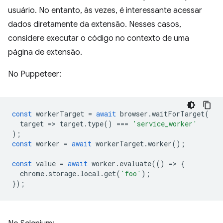
usuário. No entanto, às vezes, é interessante acessar
dados diretamente da extensão. Nesses casos,
considere executar o código no contexto de uma
página de extensão.
No Puppeteer:
const
workerTarget
=
await
browser
.
waitForTarget
(
target
=
>
target
.
type
()
===
'service_worker'
);
const
worker
=
await
workerTarget
.
worker
();
const
value
=
await
worker
.
evaluate
(()
=
>
{
chrome
.
storage
.
local
.
get
(
'foo'
);
});