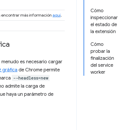
Cómo
s encontrar más información
aquí
.
inspeccionar
el estado de
la extensión
ica
Cómo
probar la
finalización
a menudo es necesario cargar
del service
z gráfica
de Chrome permite
worker
 marca
--headless=new
no admite la carga de
 que haya un parámetro de