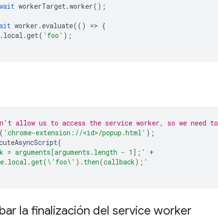
wait
workerTarget
.
worker
();
ait
worker
.
evaluate
(()
=
>
{
.
local
.
get
(
'foo'
);
n't allow us to access the service worker, so we need to
(
'chrome-extension://<id>/popup.html'
);
cuteAsyncScript
(
k = arguments[arguments.length - 1];'
+
ge.local.get(\'foo\').then(callback);'
r la finalización del service worker