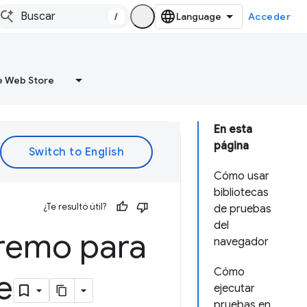
/
Acceder
 Web Store
En esta
página
Cómo usar
bibliotecas
¿Te resultó útil?
de pruebas
del
tremo para
navegador
Cómo
e
ejecutar
pruebas en