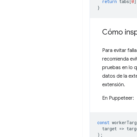
return
tabs
[
0
]
}
Cómo insp
Para evitar fal
recomienda evit
pruebas en lo q
datos de la ext
extensión.
En Puppeteer:
const
workerTarg
target
=
>
targ
);