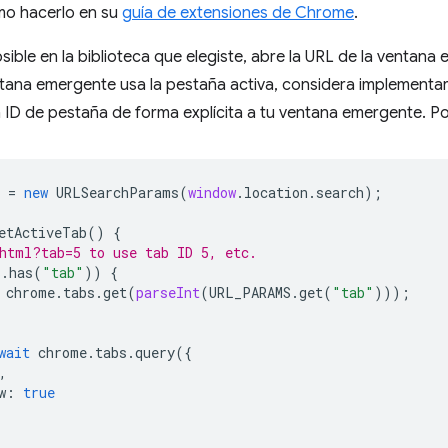
o hacerlo en su
guía de extensiones de Chrome
.
osible en la biblioteca que elegiste, abre la URL de la ventan
ntana emergente usa la pestaña activa, considera implementar
ID de pestaña de forma explícita a tu ventana emergente. Po
=
new
URLSearchParams
(
window
.
location
.
search
);
etActiveTab
()
{
html?tab=5 to use tab ID 5, etc.
S
.
has
(
"tab"
))
{
chrome
.
tabs
.
get
(
parseInt
(
URL_PARAMS
.
get
(
"tab"
)));
wait
chrome
.
tabs
.
query
({
,
w
:
true