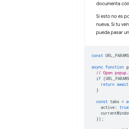
documenta cóm
Si esto no es p
nueva. Si tu ve
pueda pasar un 
const
URL_PARAMS
async
function
g
// Open popup.
if
(
URL_PARAM
return
await
}
const
tabs
=
a
active
:
true
currentWindo
});