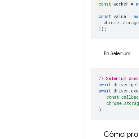
const
worker
=
a
const
value
=
aw
chrome
.
storage
});
En Selenium:
// Selenium does
await
driver
.
get
await
driver
.
exe
'const callbac
'chrome.stora
);
Cómo proba