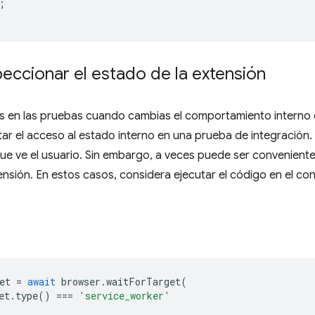
;
eccionar el estado de la extensión
las en las pruebas cuando cambias el comportamiento interno d
ar el acceso al estado interno en una prueba de integración
ue ve el usuario. Sin embargo, a veces puede ser convenient
ensión. En estos casos, considera ejecutar el código en el c
et
=
await
browser
.
waitForTarget
(
et
.
type
()
===
'service_worker'