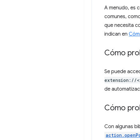
A menudo, es co
comunes, como a
que necesita co
indican en
Cómo
Cómo prob
Se puede accede
extension://<
de automatizaci
Cómo prob
Con algunas bib
action.openP