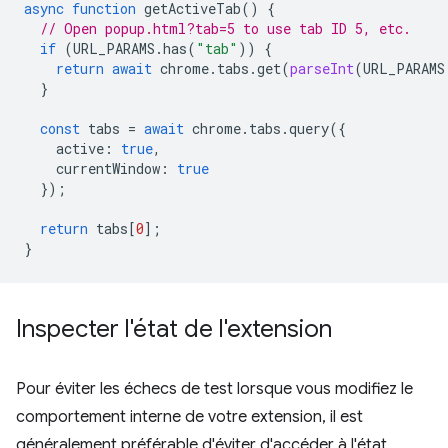
async
function
getActiveTab
()
{
// Open popup.html?tab=5 to use tab ID 5, etc.
if
(
URL_PARAMS
.
has
(
"tab"
))
{
return
await
chrome
.
tabs
.
get
(
parseInt
(
URL_PARAMS
}
const
tabs
=
await
chrome
.
tabs
.
query
({
active
:
true
,
currentWindow
:
true
});
return
tabs
[
0
];
}
Inspecter l'état de l'extension
Pour éviter les échecs de test lorsque vous modifiez le
comportement interne de votre extension, il est
généralement préférable d'éviter d'accéder à l'état