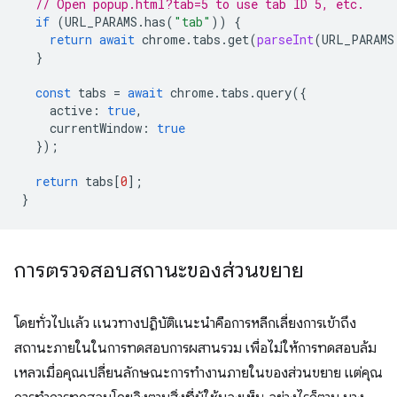
// Open popup.html?tab=5 to use tab ID 5, etc.
if
(
URL_PARAMS
.
has
(
"tab"
))
{
return
await
chrome
.
tabs
.
get
(
parseInt
(
URL_PARAMS
}
const
tabs
=
await
chrome
.
tabs
.
query
({
active
:
true
,
currentWindow
:
true
});
return
tabs
[
0
];
}
การตรวจสอบสถานะของส่วนขยาย
โดยทั่วไปแล้ว แนวทางปฏิบัติแนะนำคือการหลีกเลี่ยงการเข้าถึง
สถานะภายในในการทดสอบการผสานรวม เพื่อไม่ให้การทดสอบล้ม
เหลวเมื่อคุณเปลี่ยนลักษณะการทำงานภายในของส่วนขยาย แต่คุณ