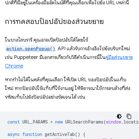
ปกติที่มีอยู่ในเครื่องมืออัตโนมัติที่คุณเลือกเพื่อไปยัง URL เหล่านี้
การทดสอบป๊อปอัปของส่วนขยาย
ในบางไลบรารี คุณอาจเปิดป๊อปอัปได้โดยใช้
action.openPopup()
API แล้วรับการอ้างอิงไปยังบริบทใหม่
เช่น Puppeteer มีเอกสารเกี่ยวกับวิธีดำเนินการนี้ใน
คู่มือส่วนขยาย
Chrome
หากทำไม่ได้ในคลังที่คุณเลือก ให้เปิด URL ของป๊อปอัปในแท็บ
ใหม่ หากป๊อปอัปใช้แท็บที่ใช้งานอยู่ ให้พิจารณาใช้การลบล้างที่ส่ง
รหัสแท็บไปยังป๊อปอัปอย่างชัดเจนได้ เช่น
const
URL_PARAMS
=
new
URLSearchParams
(
window
.
locati
async
function
getActiveTab
()
{