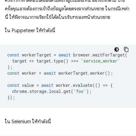
ควรทำการทดสอบโดยอิงตามสิ่งที่ผู้ใช้มองเห็น อย่างไรก็ตาม บาง
ครั้งคุณอาจต้องการเข้าถึงข้อมูลโดยตรงจากส่วนขยาย ในกรณีเหล่า
นี้ ให้พิจารณาการเรียกใช้โค้ดในบริบทของหน้าส่วนขยาย
ใน Puppeteer ให้ทำดังนี้
const
workerTarget
=
await
browser
.
waitForTarget
(
target
=
>
target
.
type
()
===
'service_worker'
);
const
worker
=
await
workerTarget
.
worker
();
const
value
=
await
worker
.
evaluate
(()
=
>
{
chrome
.
storage
.
local
.
get
(
'foo'
);
});
ใน Selenium ให้ทำดังนี้