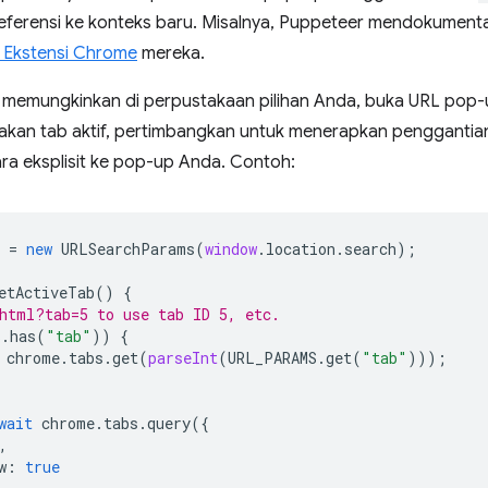
ferensi ke konteks baru. Misalnya, Puppeteer mendokument
 Ekstensi Chrome
mereka.
dak memungkinkan di perpustakaan pilihan Anda, buka URL pop-
an tab aktif, pertimbangkan untuk menerapkan penggantian
ra eksplisit ke pop-up Anda. Contoh:
=
new
URLSearchParams
(
window
.
location
.
search
);
etActiveTab
()
{
html?tab=5 to use tab ID 5, etc.
S
.
has
(
"tab"
))
{
chrome
.
tabs
.
get
(
parseInt
(
URL_PARAMS
.
get
(
"tab"
)));
wait
chrome
.
tabs
.
query
({
,
w
:
true