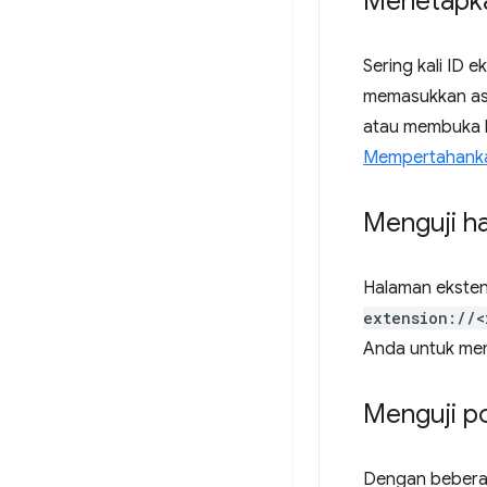
Menetapka
Sering kali ID 
memasukkan asal
atau membuka h
Mempertahankan
Menguji h
Halaman eksten
extension://<
Anda untuk mem
Menguji p
Dengan bebera