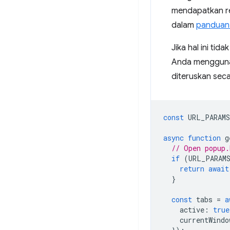
mendapatkan re
dalam
panduan
Jika hal ini ti
Anda menggunak
diteruskan seca
const
URL_PARAMS
async
function
g
// Open popup.
if
(
URL_PARAM
return
await
}
const
tabs
=
a
active
:
true
currentWindo