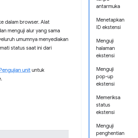
antarmuka
Menetapkan
e dalam browser. Alat
ID ekstensi
an menguji alur yang sama
nyeluruh umumnya menyediakan
Menguji
ti status saat ini dari
halaman
ekstensi
Menguji
Pengujian unit
untuk
pop-up
.
ekstensi
Memeriksa
status
ekstensi
Menguji
penghentian