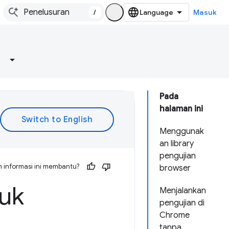
/
Masuk
Pada
halaman ini
Menggunak
an library
pengujian
 informasi ini membantu?
browser
tuk
Menjalankan
pengujian di
Chrome
tanpa