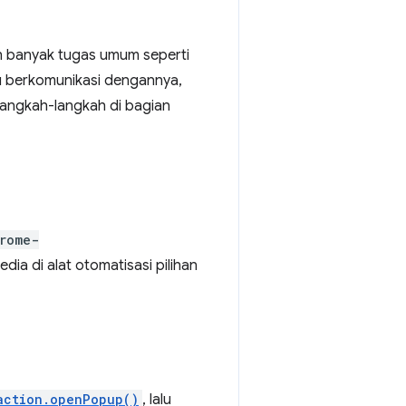
ah banyak tugas umum seperti
lu berkomunikasi dengannya,
langkah-langkah di bagian
rome-
ia di alat otomatisasi pilihan
action.openPopup()
, lalu