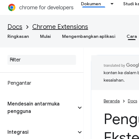
Dokumen
Studi k
Docs
Chrome Extensions
Ringkasan
Mulai
Mengembangkan aplikasi
Cara
konten ke dalam 
kesalahan.
Pengantar
Beranda
Docs
Mendesain antarmuka
pengguna
Peng
Ekst
Integrasi