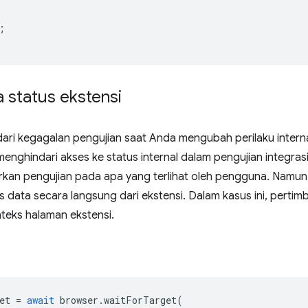
;
 status ekstensi
ari kegagalan pengujian saat Anda mengubah perilaku interna
menghindari akses ke status internal dalam pengujian integras
kan pengujian pada apa yang terlihat oleh pengguna. Namu
s data secara langsung dari ekstensi. Dalam kasus ini, pert
teks halaman ekstensi.
et
=
await
browser
.
waitForTarget
(