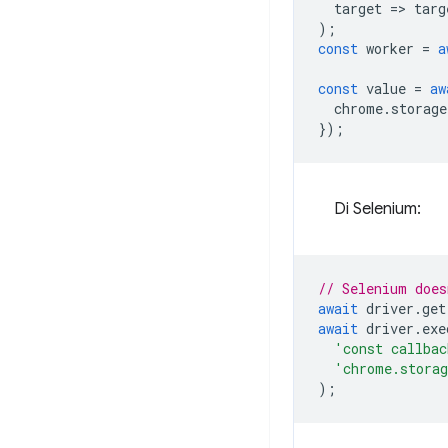
target
=
>
targ
);
const
worker
=
a
const
value
=
aw
chrome
.
storage
});
Di Selenium:
// Selenium does
await
driver
.
get
await
driver
.
exe
'const callbac
'chrome.stora
);