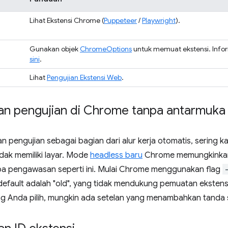
Lihat Ekstensi Chrome (
Puppeteer
/
Playwright
).
Gunakan objek
ChromeOptions
untuk memuat ekstensi. Info
sini
.
Lihat
Pengujian Ekstensi Web
.
an pengujian di Chrome tanpa antarmuka
n pengujian sebagai bagian dari alur kerja otomatis, sering k
idak memiliki layar. Mode
headless baru
Chrome memungkinkan 
pa pengawasan seperti ini. Mulai Chrome menggunakan flag
 default adalah "old", yang tidak mendukung pemuatan ekstens
ng Anda pilih, mungkin ada setelan yang menambahkan tanda 