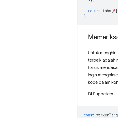
});
return
tabs
[
0
]
}
Memeriksa
Untuk menghind
terbaik adalah 
harus mendasar
ingin mengakse
kode dalam kon
Di Puppeteer:
const
workerTarg