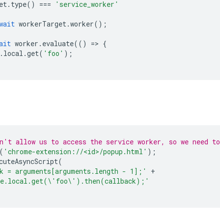
et
.
type
()
===
'service_worker'
wait
workerTarget
.
worker
();
ait
worker
.
evaluate
(()
=
>
{
.
local
.
get
(
'foo'
);
n't allow us to access the service worker, so we need to
(
'chrome-extension://<id>/popup.html'
);
cuteAsyncScript
(
k = arguments[arguments.length - 1];'
+
ge.local.get(\'foo\').then(callback);'