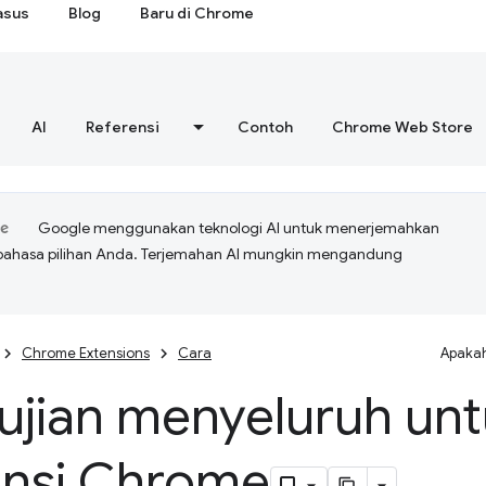
asus
Blog
Baru di Chrome
AI
Referensi
Contoh
Chrome Web Store
Google menggunakan teknologi AI untuk menerjemahkan
bahasa pilihan Anda. Terjemahan AI mungkin mengandung
Chrome Extensions
Cara
Apakah
ujian menyeluruh un
ensi Chrome