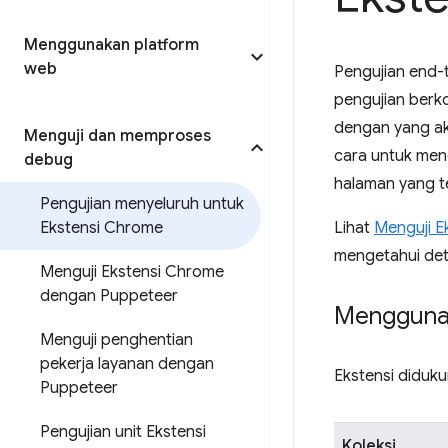
Menggunakan platform
web
Pengujian end-
pengujian berk
dengan yang ak
Menguji dan memproses
cara untuk men
debug
halaman yang t
Pengujian menyeluruh untuk
Ekstensi Chrome
Lihat
Menguji E
mengetahui deta
Menguji Ekstensi Chrome
dengan Puppeteer
Menggunak
Menguji penghentian
pekerja layanan dengan
Ekstensi diduku
Puppeteer
Pengujian unit Ekstensi
Koleksi