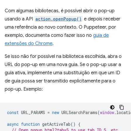
Com algumas bibliotecas, é possível abrir o pop-up
usando a API
action.openPopup()
e depois receber
uma referência ao novo contexto. O Puppeteer, por
exemplo, documenta como fazer isso no
guia de
extensões do Chrome
.
Se isso não for possível na biblioteca escolhida, abra o
URL do pop-up em uma nova guia. Se o pop-up usar a
guia ativa, implemente uma substituição em que um ID
de guia possa ser transmitido explicitamente para o
pop-up. Exemplo:
const
URL_PARAMS
=
new
URLSearchParams
(
window
.
locati
async
function
getActiveTab
()
{
// Open popup.html?tab=5 to use tab ID 5, etc.