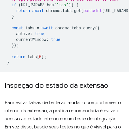
if
(
URL_PARAMS
.
has
(
"tab"
))
{
return
await
chrome
.
tabs
.
get
(
parseInt
(
URL_PARAMS
}
const
tabs
=
await
chrome
.
tabs
.
query
({
active
:
true
,
currentWindow
:
true
});
return
tabs
[
0
];
}
Inspeção do estado da extensão
Para evitar falhas de teste ao mudar o comportamento
interno da extensão, a prática recomendada é evitar o
acesso ao estado interno em um teste de integração.
Em vez disso, baseie seus testes no que é visível para o