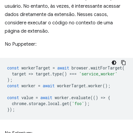
usuário. No entanto, às vezes, é interessante acessar
dados diretamente da extensão. Nesses casos,
considere executar o código no contexto de uma
página de extensão.
No Puppeteer:
const
workerTarget
=
await
browser
.
waitForTarget
(
target
=
>
target
.
type
()
===
'service_worker'
);
const
worker
=
await
workerTarget
.
worker
();
const
value
=
await
worker
.
evaluate
(()
=
>
{
chrome
.
storage
.
local
.
get
(
'foo'
);
});