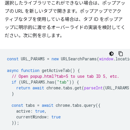
選択したライブラリでこれができない場合は、ポップアッ
プの URL を新しいタブで開きます。ポップアップでアク
ティブなタブを使用している場合は、タブ ID をポップア
ップに明示的に渡せるオーバーライドの実装を検討してく
ださい。次に例を示します。
const
URL_PARAMS
=
new
URLSearchParams
(
window
.
locati
async
function
getActiveTab
()
{
// Open popup.html?tab=5 to use tab ID 5, etc.
if
(
URL_PARAMS
.
has
(
"tab"
))
{
return
await
chrome
.
tabs
.
get
(
parseInt
(
URL_PARAMS
}
const
tabs
=
await
chrome
.
tabs
.
query
({
active
:
true
,
currentWindow
:
true
});