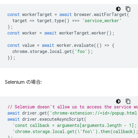
const
workerTarget
=
await
browser
.
waitForTarget
(
target
=
>
target
.
type
()
===
'service_worker'
);
const
worker
=
await
workerTarget
.
worker
();
const
value
=
await
worker
.
evaluate
(()
=
>
{
chrome
.
storage
.
local
.
get
(
'foo'
);
});
Selenium の場合:
// Selenium doesn't allow us to access the service w
await
driver
.
get
(
'chrome-extension://<id>/popup.html
await
driver
.
executeAsyncScript
(
'const callback = arguments[arguments.length - 1];
'chrome.storage.local.get(\'foo\').then(callback)
);