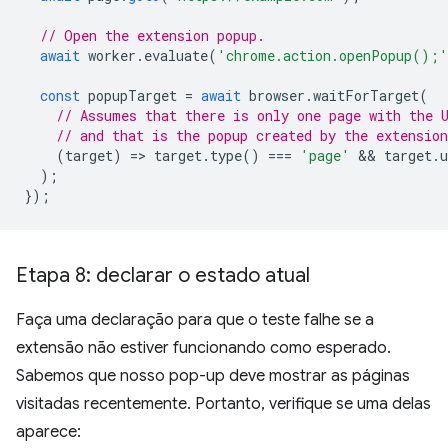
// Open the extension popup.
await
worker
.
evaluate
(
'chrome.action.openPopup();'
const
popupTarget
=
await
browser
.
waitForTarget
(
// Assumes that there is only one page with the 
// and that is the popup created by the extension
(
target
)
=
>
target
.
type
()
===
'page'
 && 
target
.
u
);
});
Etapa 8: declarar o estado atual
Faça uma declaração para que o teste falhe se a
extensão não estiver funcionando como esperado.
Sabemos que nosso pop-up deve mostrar as páginas
visitadas recentemente. Portanto, verifique se uma delas
aparece: