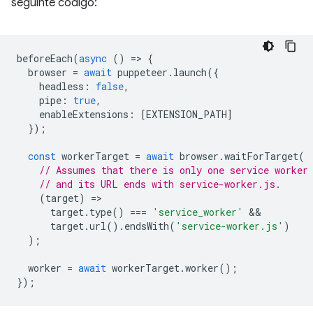
seguinte código:
beforeEach
(
async
()
=
>
{
browser
=
await
puppeteer
.
launch
({
headless
:
false
,
pipe
:
true
,
enableExtensions
:
[
EXTENSION_PATH
]
});
const
workerTarget
=
await
browser
.
waitForTarget
(
// Assumes that there is only one service worker
// and its URL ends with service-worker.js.
(
target
)
=
target
.
type
()
===
'service_worker'
target
.
url
().
endsWith
(
'service-worker.js'
)
);
worker
=
await
workerTarget
.
worker
();
});