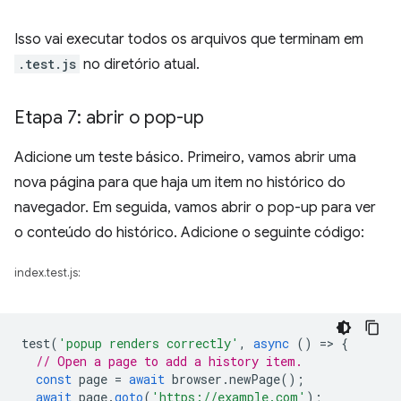
Isso vai executar todos os arquivos que terminam em
.test.js
no diretório atual.
Etapa 7: abrir o pop-up
Adicione um teste básico. Primeiro, vamos abrir uma
nova página para que haja um item no histórico do
navegador. Em seguida, vamos abrir o pop-up para ver
o conteúdo do histórico. Adicione o seguinte código:
index.test.js:
test
(
'popup renders correctly'
,
async
()
=
>
{
// Open a page to add a history item.
const
page
=
await
browser
.
newPage
();
await
page
.
goto
(
'https://example.com'
);