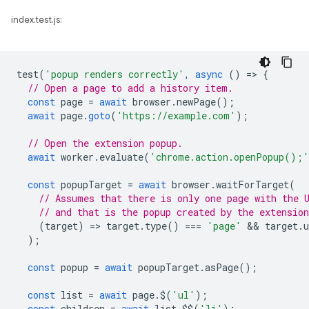
index.test.js:
test
(
'popup renders correctly'
,
async
()
=
>
{
// Open a page to add a history item.
const
page
=
await
browser
.
newPage
();
await
page
.
goto
(
'https://example.com'
);
// Open the extension popup.
await
worker
.
evaluate
(
'chrome.action.openPopup();'
const
popupTarget
=
await
browser
.
waitForTarget
(
// Assumes that there is only one page with the 
// and that is the popup created by the extension
(
target
)
=
>
target
.
type
()
===
'page'
 && 
target
.
u
);
const
popup
=
await
popupTarget
.
asPage
();
const
list
=
await
page
.
$
(
'ul'
);
const
children
=
await
list
.
$$
(
'li'
);