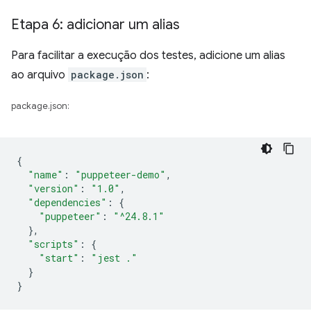
Etapa 6: adicionar um alias
Para facilitar a execução dos testes, adicione um alias
ao arquivo
package.json
:
package.json:
{
"name"
:
"puppeteer-demo"
,
"version"
:
"1.0"
,
"dependencies"
:
{
"puppeteer"
:
"^24.8.1"
},
"scripts"
:
{
"start"
:
"jest ."
}
}