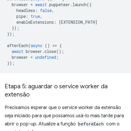
browser
=
await
puppeteer
.
launch
({
headless
:
false
,
pipe
:
true
,
enableExtensions
:
[
EXTENSION_PATH
]
});
});
afterEach
(
async
()
=
>
{
await
browser
.
close
();
browser
=
undefined
;
});
Etapa 5: aguardar o service worker da
extensão
Precisamos esperar que o service worker da extensão
seja iniciado para que possamos usá-lo mais tarde para
abrir o pop-up. Atualize a função
beforeEach
com o