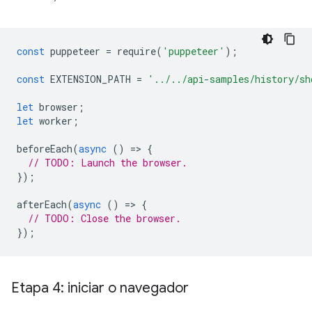
const
puppeteer
=
require
(
'puppeteer'
);
const
EXTENSION_PATH
=
'../../api-samples/history/sh
let
browser
;
let
worker
;
beforeEach
(
async
()
=
>
{
// TODO: Launch the browser.
});
afterEach
(
async
()
=
>
{
// TODO: Close the browser.
});
Etapa 4: iniciar o navegador