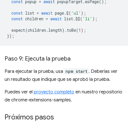
const
popup
=
await
popupTarget
.
asPage
();
const
list
=
await
page
.
$
(
'ul'
);
const
children
=
await
list
.
$$
(
'li'
);
expect
(
children
.
length
).
toBe
(
1
);
});
Paso 9: Ejecuta la prueba
Para ejecutar la prueba, usa
npm start
. Deberías ver
un resultado que indique que se aprobó la prueba.
Puedes ver el
proyecto completo
en nuestro repositorio
de chrome-extensions-samples.
Próximos pasos