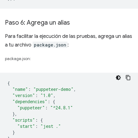
Paso 6: Agrega un alias
Para facilitar la ejecución de las pruebas, agrega un alias
a tu archivo
package.json
:
package.json:
{
"name"
:
"puppeteer-demo"
,
"version"
:
"1.0"
,
"dependencies"
:
{
"puppeteer"
:
"^24.8.1"
},
"scripts"
:
{
"start"
:
"jest ."
}