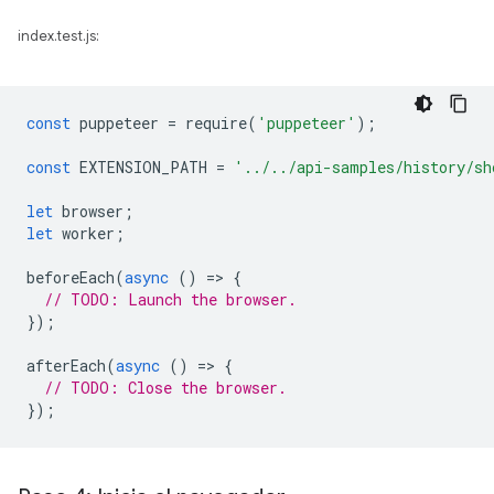
index.test.js:
const
puppeteer
=
require
(
'puppeteer'
);
const
EXTENSION_PATH
=
'../../api-samples/history/sh
let
browser
;
let
worker
;
beforeEach
(
async
()
=
>
{
// TODO: Launch the browser.
});
afterEach
(
async
()
=
>
{
// TODO: Close the browser.
});