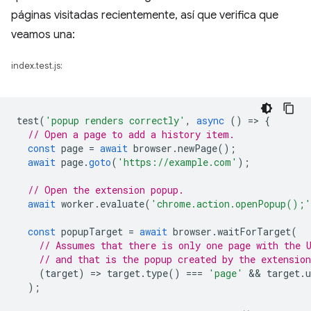
páginas visitadas recientemente, así que verifica que
veamos una:
index.test.js:
test
(
'popup renders correctly'
,
async
()
=
>
{
// Open a page to add a history item.
const
page
=
await
browser
.
newPage
();
await
page
.
goto
(
'https://example.com'
);
// Open the extension popup.
await
worker
.
evaluate
(
'chrome.action.openPopup();'
const
popupTarget
=
await
browser
.
waitForTarget
(
// Assumes that there is only one page with the 
// and that is the popup created by the extension
(
target
)
=
>
target
.
type
()
===
'page'
 && 
target
.
u
);