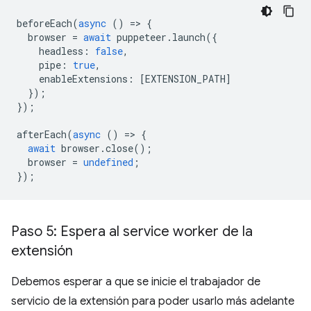
beforeEach
(
async
()
=
>
{
browser
=
await
puppeteer
.
launch
({
headless
:
false
,
pipe
:
true
,
enableExtensions
:
[
EXTENSION_PATH
]
});
});
afterEach
(
async
()
=
>
{
await
browser
.
close
();
browser
=
undefined
;
});
Paso 5: Espera al service worker de la
extensión
Debemos esperar a que se inicie el trabajador de
servicio de la extensión para poder usarlo más adelante