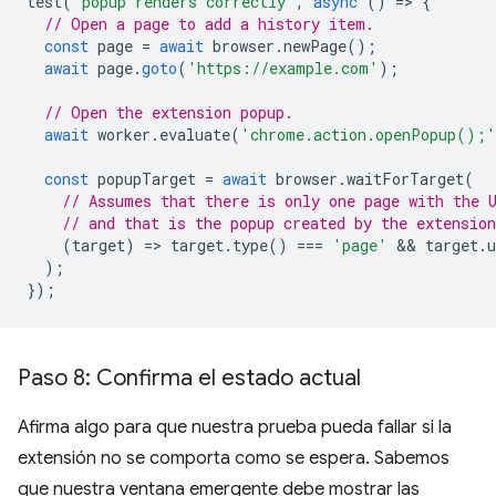
test
(
'popup renders correctly'
,
async
()
=
>
{
// Open a page to add a history item.
const
page
=
await
browser
.
newPage
();
await
page
.
goto
(
'https://example.com'
);
// Open the extension popup.
await
worker
.
evaluate
(
'chrome.action.openPopup();'
const
popupTarget
=
await
browser
.
waitForTarget
(
// Assumes that there is only one page with the 
// and that is the popup created by the extension
(
target
)
=
>
target
.
type
()
===
'page'
 && 
target
.
u
);
});
Paso 8: Confirma el estado actual
Afirma algo para que nuestra prueba pueda fallar si la
extensión no se comporta como se espera. Sabemos
que nuestra ventana emergente debe mostrar las