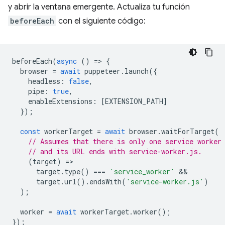
y abrir la ventana emergente. Actualiza tu función
beforeEach
con el siguiente código:
beforeEach
(
async
()
=
>
{
browser
=
await
puppeteer
.
launch
({
headless
:
false
,
pipe
:
true
,
enableExtensions
:
[
EXTENSION_PATH
]
});
const
workerTarget
=
await
browser
.
waitForTarget
(
// Assumes that there is only one service worker
// and its URL ends with service-worker.js.
(
target
)
=
target
.
type
()
===
'service_worker'
target
.
url
().
endsWith
(
'service-worker.js'
)
);
worker
=
await
workerTarget
.
worker
();
});