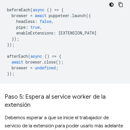
beforeEach
(
async
()
=
>
{
browser
=
await
puppeteer
.
launch
({
headless
:
false
,
pipe
:
true
,
enableExtensions
:
[
EXTENSION_PATH
]
});
});
afterEach
(
async
()
=
>
{
await
browser
.
close
();
browser
=
undefined
;
});
Paso 5: Espera al service worker de la
extensión
Debemos esperar a que se inicie el trabajador de
servicio de la extensión para poder usarlo más adelante