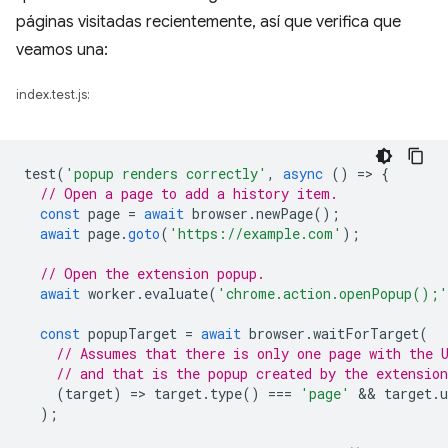
páginas visitadas recientemente, así que verifica que
veamos una:
index.test.js:
test
(
'popup renders correctly'
,
async
()
=
>
{
// Open a page to add a history item.
const
page
=
await
browser
.
newPage
();
await
page
.
goto
(
'https://example.com'
);
// Open the extension popup.
await
worker
.
evaluate
(
'chrome.action.openPopup();'
const
popupTarget
=
await
browser
.
waitForTarget
(
// Assumes that there is only one page with the 
// and that is the popup created by the extension
(
target
)
=
>
target
.
type
()
===
'page'
 && 
target
.
u
);