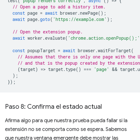
test
(
'popup renders correctly'
,
async
()
=
>
{
// Open a page to add a history item.
const
page
=
await
browser
.
newPage
();
await
page
.
goto
(
'https://example.com'
);
// Open the extension popup.
await
worker
.
evaluate
(
'chrome.action.openPopup();'
const
popupTarget
=
await
browser
.
waitForTarget
(
// Assumes that there is only one page with the 
// and that is the popup created by the extension
(
target
)
=
>
target
.
type
()
===
'page'
 && 
target
.
u
);
});
Paso 8: Confirma el estado actual
Afirma algo para que nuestra prueba pueda fallar si la
extensión no se comporta como se espera. Sabemos
que nuestra ventana emergente debe mostrar las