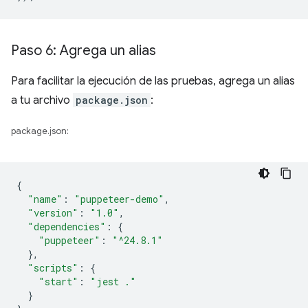
Paso 6: Agrega un alias
Para facilitar la ejecución de las pruebas, agrega un alias
a tu archivo
package.json
:
package.json:
{
"name"
:
"puppeteer-demo"
,
"version"
:
"1.0"
,
"dependencies"
:
{
"puppeteer"
:
"^24.8.1"
},
"scripts"
:
{
"start"
:
"jest ."
}