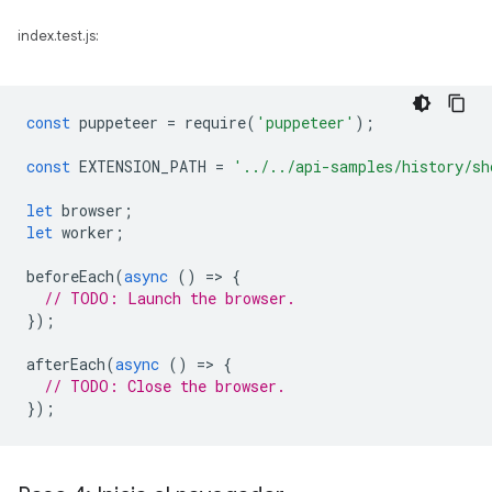
index.test.js:
const
puppeteer
=
require
(
'puppeteer'
);
const
EXTENSION_PATH
=
'../../api-samples/history/sh
let
browser
;
let
worker
;
beforeEach
(
async
()
=
>
{
// TODO: Launch the browser.
});
afterEach
(
async
()
=
>
{
// TODO: Close the browser.
});