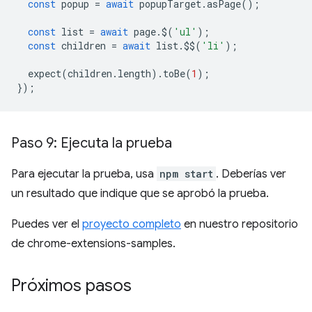
const
popup
=
await
popupTarget
.
asPage
();
const
list
=
await
page
.
$
(
'ul'
);
const
children
=
await
list
.
$$
(
'li'
);
expect
(
children
.
length
).
toBe
(
1
);
});
Paso 9: Ejecuta la prueba
Para ejecutar la prueba, usa
npm start
. Deberías ver
un resultado que indique que se aprobó la prueba.
Puedes ver el
proyecto completo
en nuestro repositorio
de chrome-extensions-samples.
Próximos pasos