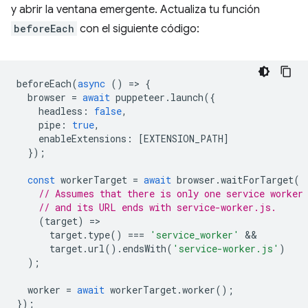
y abrir la ventana emergente. Actualiza tu función
beforeEach
con el siguiente código:
beforeEach
(
async
()
=
>
{
browser
=
await
puppeteer
.
launch
({
headless
:
false
,
pipe
:
true
,
enableExtensions
:
[
EXTENSION_PATH
]
});
const
workerTarget
=
await
browser
.
waitForTarget
(
// Assumes that there is only one service worker
// and its URL ends with service-worker.js.
(
target
)
=
target
.
type
()
===
'service_worker'
target
.
url
().
endsWith
(
'service-worker.js'
)
);
worker
=
await
workerTarget
.
worker
();
});