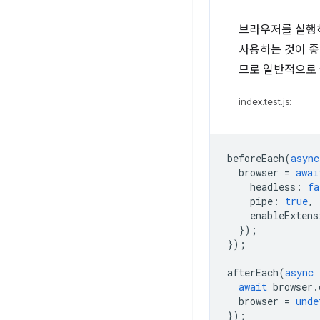
브라우저를 실행
사용하는 것이 좋
므로 일반적으로
index.test.js:
beforeEach
(
async
browser
=
awai
headless
:
fa
pipe
:
true
,
enableExtens
});
});
afterEach
(
async
await
browser
.
browser
=
unde
});