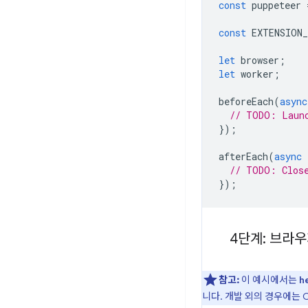
const
puppeteer
const
EXTENSION
let
browser
;
let
worker
;
beforeEach
(
async
// TODO: Laun
});
afterEach
(
async
// TODO: Clos
});
4단계: 브라우
참고:
이 예시에서는
h
니다. 개발 외의 경우에는 