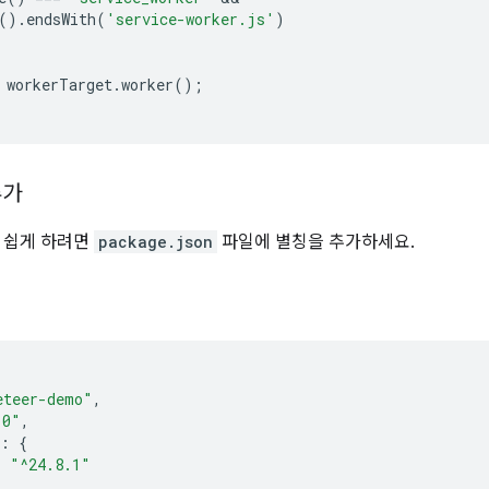
().
endsWith
(
'service-worker.js'
)
workerTarget
.
worker
();
추가
 쉽게 하려면
package.json
파일에 별칭을 추가하세요.
eteer-demo"
,
.0"
,
:
{
:
"^24.8.1"