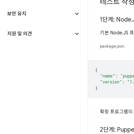
테스트 작
보안 유지
1단계: Node
.
기본 Node.J
지원 및 의견
package.json:
{
"name"
:
"pupp
"version"
:
"1
}
확장 프로그램의
2단계: Puppe