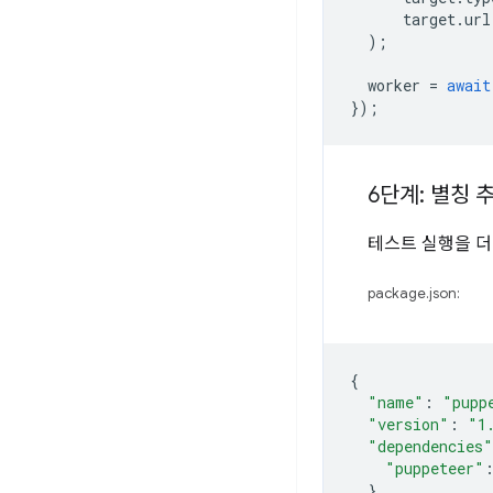
target
.
url
);
worker
=
await
});
6단계: 별칭 
테스트 실행을 더
package.json:
{
"name"
:
"pupp
"version"
:
"1
"dependencies"
"puppeteer"
},