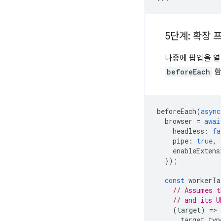
5단계: 확장 
나중에 팝업을 열
beforeEach
함
beforeEach
(
async
browser
=
awai
headless
:
fa
pipe
:
true
,
enableExtens
});
const
workerTa
// Assumes t
// and its U
(
target
)
=
target
.
typ