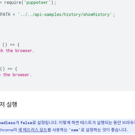
=
require
(
'puppeteer'
);
_PATH
=
'../../api-samples/history/showHistory'
;
()
=
>
{
ch the browser.
()
=
>
{
e the browser.
저 실행
가
로 설정됩니다. 이렇게 하면 테스트가 실행되는 동안 브라우
eadless
false
Chrome의
새 헤드리스 모드
를 사용하는
로 설정하는 것이 좋습니다.
'new'