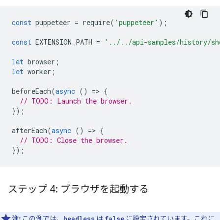
const
puppeteer
=
require
(
'puppeteer'
);
const
EXTENSION_PATH
=
'../../api-samples/history/sh
let
browser
;
let
worker
;
beforeEach
(
async
()
=
>
{
// TODO: Launch the browser.
});
afterEach
(
async
()
=
>
{
// TODO: Close the browser.
});
ステップ 4: ブラウザを起動する
注:
この例では、
は
に設定されています。これに
headless
false