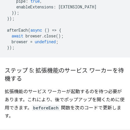
pipe
:
true
,
enableExtensions
:
[
EXTENSION_PATH
]
});
});
afterEach
(
async
()
=
>
{
await
browser
.
close
();
browser
=
undefined
;
});
ステップ 5: 拡張機能のサービス ワーカーを待
機する
拡張機能のサービス ワーカーが起動するのを待つ必要が
あります。これにより、後でポップアップを開くために使
用できます。
beforeEach
関数を次のコードで更新しま
す。