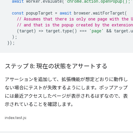
await
worker
.
evaluate
(
'chrome.action.openPopup();'
const
popupTarget
=
await
browser
.
waitForTarget
(
// Assumes that there is only one page with the 
// and that is the popup created by the extension
(
target
)
=
>
target
.
type
()
===
'page'
 && 
target
.
u
);
});
ステップ 8: 現在の状態をアサートする
アサーションを追加して、拡張機能が想定どおりに動作し
ない場合にテストが失敗するようにします。ポップアップ
には最近アクセスしたページが表示されるはずなので、表
示されていることを確認します。
index.test.js: