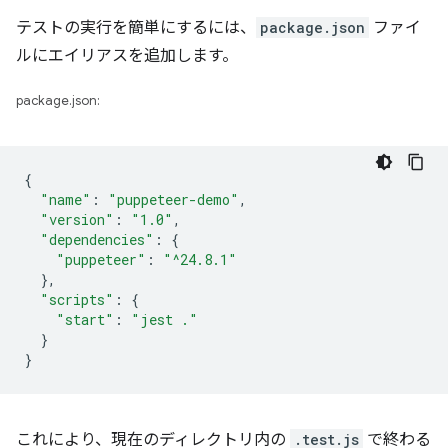
テストの実行を簡単にするには、
package.json
ファイ
ルにエイリアスを追加します。
package.json:
{
"name"
:
"puppeteer-demo"
,
"version"
:
"1.0"
,
"dependencies"
:
{
"puppeteer"
:
"^24.8.1"
},
"scripts"
:
{
"start"
:
"jest ."
}
}
これにより、現在のディレクトリ内の
.test.js
で終わる