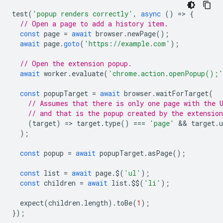
test
(
'popup renders correctly'
,
async
()
=
>
{
// Open a page to add a history item.
const
page
=
await
browser
.
newPage
();
await
page
.
goto
(
'https://example.com'
);
// Open the extension popup.
await
worker
.
evaluate
(
'chrome.action.openPopup();'
const
popupTarget
=
await
browser
.
waitForTarget
(
// Assumes that there is only one page with the 
// and that is the popup created by the extension
(
target
)
=
>
target
.
type
()
===
'page'
 && 
target
.
u
);
const
popup
=
await
popupTarget
.
asPage
();
const
list
=
await
page
.
$
(
'ul'
);
const
children
=
await
list
.
$$
(
'li'
);
expect
(
children
.
length
).
toBe
(
1
);
});