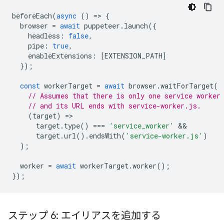
beforeEach
(
async
()
=
>
{
browser
=
await
puppeteer
.
launch
({
headless
:
false
,
pipe
:
true
,
enableExtensions
:
[
EXTENSION_PATH
]
});
const
workerTarget
=
await
browser
.
waitForTarget
(
// Assumes that there is only one service worker
// and its URL ends with service-worker.js.
(
target
)
=
target
.
type
()
===
'service_worker'
target
.
url
().
endsWith
(
'service-worker.js'
)
);
worker
=
await
workerTarget
.
worker
();
});
ステップ 6: エイリアスを追加する