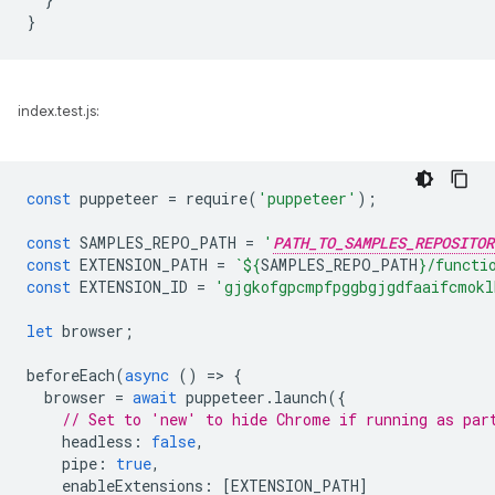
}
index.test.js:
const
puppeteer
=
require
(
'puppeteer'
);
const
SAMPLES_REPO_PATH
=
'
PATH_TO_SAMPLES_REPOSITOR
const
EXTENSION_PATH
=
`
${
SAMPLES_REPO_PATH
}
/functi
const
EXTENSION_ID
=
'gjgkofgpcmpfpggbgjgdfaaifcmokl
let
browser
;
beforeEach
(
async
()
=
>
{
browser
=
await
puppeteer
.
launch
({
// Set to 'new' to hide Chrome if running as par
headless
:
false
,
pipe
:
true
,
enableExtensions
:
[
EXTENSION_PATH
]