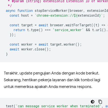
 * @param {string} extensionId Extension ID of worke
 */
async
function
stopServiceWorker
(
browser
,
extensionI
const
host
=
`chrome-extension://
${
extensionId
}
`
;
const
target
=
await
browser
.
waitForTarget
((
t
)
=
>
return
t
.
type
()
===
'service_worker'
 && 
t
.
url
().
});
const
worker
=
await
target
.
worker
();
await
worker
.
close
();
}
Terakhir, update pengujian Anda dengan kode berikut.
Sekarang, hentikan pekerja layanan dan klik tombol lagi
untuk memeriksa apakah Anda menerima respons.
test
(
'can message service worker when terminated'
,
a