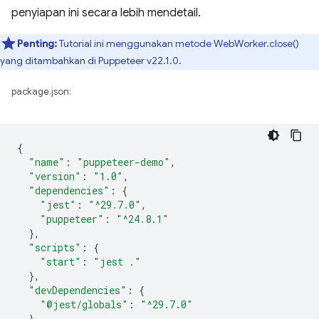
penyiapan ini secara lebih mendetail.
Penting:
Tutorial ini menggunakan metode WebWorker.close()
yang ditambahkan di Puppeteer v22.1.0.
package.json:
{
"name"
:
"puppeteer-demo"
,
"version"
:
"1.0"
,
"dependencies"
:
{
"jest"
:
"^29.7.0"
,
"puppeteer"
:
"^24.8.1"
},
"scripts"
:
{
"start"
:
"jest ."
},
"devDependencies"
:
{
"@jest/globals"
:
"^29.7.0"
}