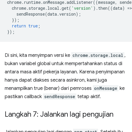
chrome
.
runtime
.
onMessage
.
addListener
((
message
,
sende
chrome
.
storage
.
local
.
get
(
'version'
).
then
((
data
)
=
>
sendResponse
(
data
.
version
);
});
return
true
;
});
Di sini, kita menyimpan versi ke
chrome.storage.local
,
bukan variabel global untuk mempertahankan status di
antara masa aktif pekerja layanan. Karena penyimpanan
hanya dapat diakses secara asinkron, kami juga
menampilkan true (benar) dari pemroses
onMessage
ke
pastikan callback
sendResponse
tetap aktif.
Langkah 7: Jalankan lagi pengujian
npm start