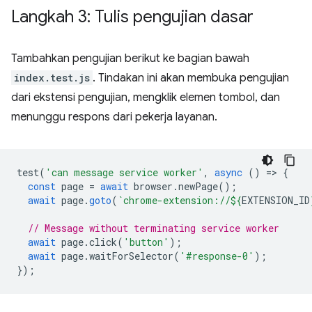
Langkah 3: Tulis pengujian dasar
Tambahkan pengujian berikut ke bagian bawah
index.test.js
. Tindakan ini akan membuka pengujian
dari ekstensi pengujian, mengklik elemen tombol, dan
menunggu respons dari pekerja layanan.
test
(
'can message service worker'
,
async
()
=
>
{
const
page
=
await
browser
.
newPage
();
await
page
.
goto
(
`chrome-extension://
${
EXTENSION_ID
// Message without terminating service worker
await
page
.
click
(
'button'
);
await
page
.
waitForSelector
(
'#response-0'
);
});