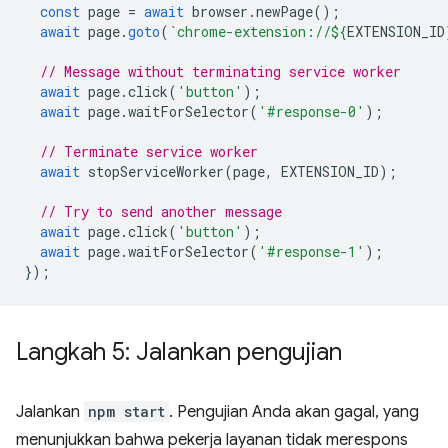
const
page
=
await
browser
.
newPage
();
await
page
.
goto
(
`chrome-extension://
${
EXTENSION_ID
// Message without terminating service worker
await
page
.
click
(
'button'
);
await
page
.
waitForSelector
(
'#response-0'
);
// Terminate service worker
await
stopServiceWorker
(
page
,
EXTENSION_ID
);
// Try to send another message
await
page
.
click
(
'button'
);
await
page
.
waitForSelector
(
'#response-1'
);
});
Langkah 5: Jalankan pengujian
Jalankan
npm start
. Pengujian Anda akan gagal, yang
menunjukkan bahwa pekerja layanan tidak merespons