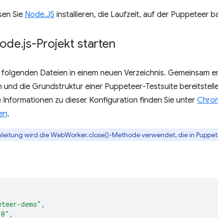
en Sie
Node.JS
installieren, die Laufzeit, auf der Puppeteer ba
 Node
.
js-Projekt starten
ie folgenden Dateien in einem neuen Verzeichnis. Gemeinsam er
en und die Grundstruktur einer Puppeteer-Testsuite bereitste
 Informationen zu dieser Konfiguration finden Sie unter
Chrom
en
.
nleitung wird die WebWorker.close()-Methode verwendet, die in Puppet
eteer-demo"
,
.0"
,