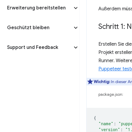
Erweiterung bereitstellen
Außerdem müss
Schritt 1:
Geschützt bleiben
Erstellen Sie d
Support und Feedback
Projekt erstell
Runner. Weitere
Puppeteer test
Wichtig:
In dieser A
package.json:
{
"name"
:
"pupp
"version"
:
"1