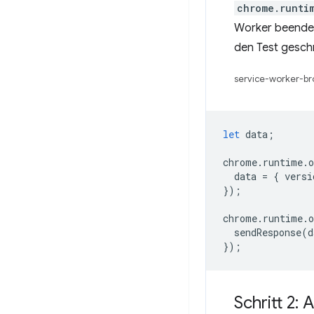
chrome.runti
Worker beendet
den Test gesch
service-worker-br
let
data
;
chrome
.
runtime
.
o
data
=
{
versi
});
chrome
.
runtime
.
o
sendResponse
(
d
});
Schritt 2: 