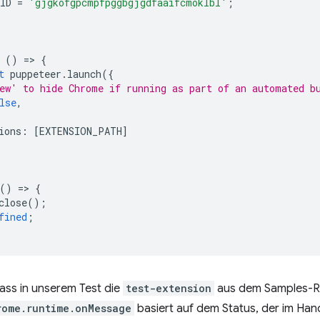
ID
=
'gjgkofgpcmpfpggbgjgdfaaifcmoklbl'
;
()
=
>
{
t
puppeteer
.
launch
({
ew' to hide Chrome if running as part of an automated b
lse
,
ions
:
[
EXTENSION_PATH
]
()
=
>
{
close
();
fined
;
ass in unserem Test die
test-extension
aus dem Samples-Re
rome.runtime.onMessage
basiert auf dem Status, der im Han