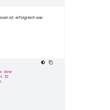
en ist. erfolgreich war.
s done
et ID
d.