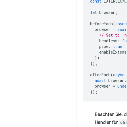
const
EXTENSION_
let
browser
;
beforeEach
(
async
browser
=
awai
// Set to 'n
headless
:
fa
pipe
:
true
,
enableExtens
});
});
afterEach
(
async
await
browser
.
browser
=
unde
});
Beachten Sie, d
Handler für
ch