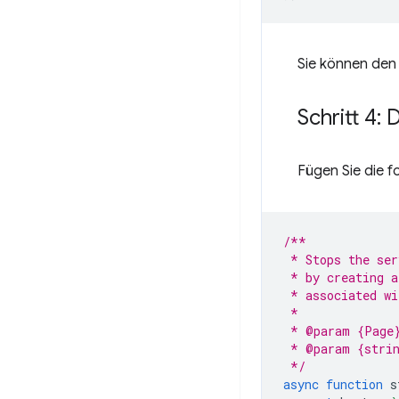
Sie können den
Schritt 4:
Fügen Sie die f
/**
 * Stops the ser
 * by creating a
 * associated wi
 *
 * @param {Page}
 * @param {strin
 */
async
function
s