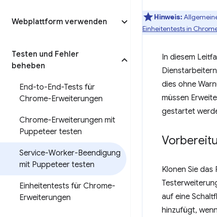
Hinweis:
Allgemeine
Webplattform verwenden
Einheitentests in Chro
Testen und Fehler
In diesem Leitf
beheben
Dienstarbeitern
dies ohne Warnu
End-to-End-Tests für
müssen Erweite
Chrome-Erweiterungen
gestartet werde
Chrome-Erweiterungen mit
Puppeteer testen
Vorbereit
Service-Worker-Beendigung
mit Puppeteer testen
Klonen Sie das
Testerweiterun
Einheitentests für Chrome-
auf eine Schalt
Erweiterungen
hinzufügt, wen