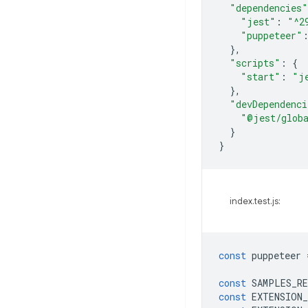
"dependencies"
"jest"
:
"^2
"puppeteer"
},
"scripts"
:
{
"start"
:
"j
},
"devDependenci
"@jest/glob
}
}
index.test.js:
const
puppeteer
const
SAMPLES_R
const
EXTENSION