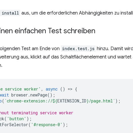
 install
aus, um die erforderlichen Abhängigkeiten zu install
 Einen einfachen Test schreiben
folgenden Test am Ende von
index.test.js
hinzu. Damit wir
eiterung aus, klickt auf das Schaltflächenelement und wartet
n.
ge service worker'
,
async
()
=
>
{
wait
browser
.
newPage
();
o
(
`chrome-extension://
${
EXTENSION_ID
}
/page.html`
);
hout terminating service worker
ck
(
'button'
);
tForSelector
(
'#response-0'
);