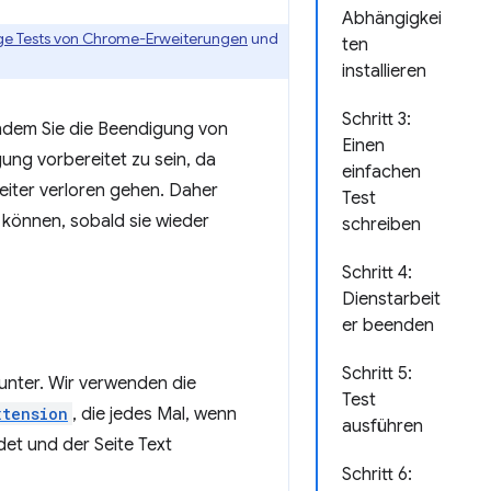
Abhängigkei
e Tests von Chrome-Erweiterungen
und
ten
installieren
Schritt 3:
 indem Sie die Beendigung von
Einen
gung vorbereitet zu sein, da
einfachen
eiter verloren gehen. Daher
Test
können, sobald sie wieder
schreiben
Schritt 4:
Dienstarbeit
er beenden
Schritt 5:
unter. Wir verwenden die
Test
xtension
, die jedes Mal, wenn
ausführen
det und der Seite Text
Schritt 6: