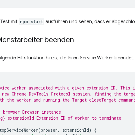
 Test mit
npm start
ausführen und sehen, dass er abgeschloss
 Dienstarbeiter beenden
olgende Hilfsfunktion hinzu, die Ihren Service Worker beendet:
vice worker associated with a given extension ID. This i
 new Chrome DevTools Protocol session, finding the targ
th the worker and running the Target.closeTarget comman
 browser Browser instance
g} extensionId Extension ID of worker to terminate
topServiceWorker
(
browser
,
extensionId
)
{