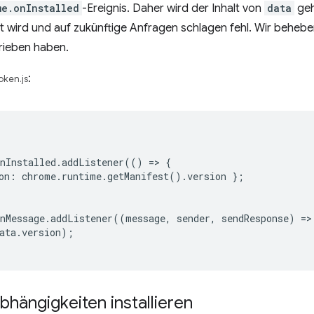
me.onInstalled
-Ereignis. Daher wird der Inhalt von
data
geh
 wird und auf zukünftige Anfragen schlagen fehl. Wir beheb
rieben haben.
:
oken.js
nInstalled
.
addListener
(()
=
>
{
on
:
chrome
.
runtime
.
getManifest
().
version
};
nMessage
.
addListener
((
message
,
sender
,
sendResponse
)
=
>
ata
.
version
);
Abhängigkeiten installieren