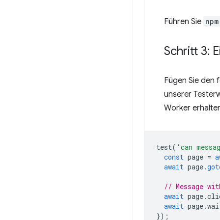
Führen Sie
npm
Schritt 3:
Fügen Sie den 
unserer Testerw
Worker erhalte
test
(
'can messa
const
page
=
a
await
page
.
got
// Message wit
await
page
.
cli
await
page
.
wai
});