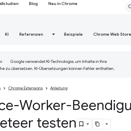
allstudien
Blog
Neu in Chrome
KI
Referenzen
Beispiele
Chrome Web Stor
Google verwendet KI-Technologie, um Inhalte in Ihre
he zu übersetzen. KI-Übersetzungen können Fehler enthalten.
s
Chrome Extensions
Anleitung
ice-Worker-Beendigu
eteer testen