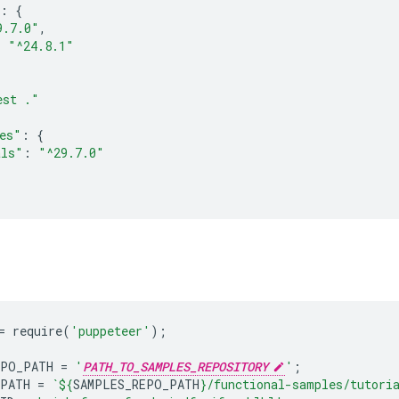
:
{
9.7.0"
,
:
"^24.8.1"
est ."
es"
:
{
als"
:
"^29.7.0"
=
require
(
'puppeteer'
);
EPO_PATH
=
'
PATH_TO_SAMPLES_REPOSITORY
'
;
_PATH
=
`
${
SAMPLES_REPO_PATH
}
/functional-samples/tutori