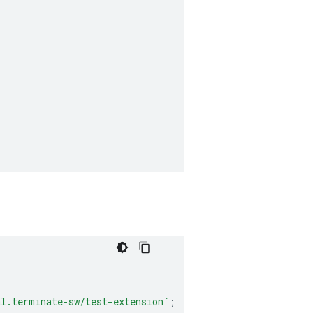
al.terminate-sw/test-extension`
;