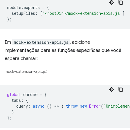
module
.
exports
=
{
setupFiles
:
[
'<rootDir>/mock-extension-apis.js'
]
};
Em
mock-extension-apis.js
, adicione
implementações para as funções específicas que você
espera chamar:
:
mock-extension-apis.js
global
.
chrome
=
{
tabs
:
{
query
:
async
()
=
>
{
throw
new
Error
(
"Unimplemen
}
};