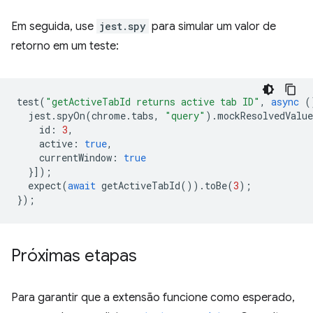
Em seguida, use
jest.spy
para simular um valor de
retorno em um teste:
test
(
"getActiveTabId returns active tab ID"
,
async
(
jest
.
spyOn
(
chrome
.
tabs
,
"query"
).
mockResolvedValue
id
:
3
,
active
:
true
,
currentWindow
:
true
}]);
expect
(
await
getActiveTabId
()).
toBe
(
3
);
});
Próximas etapas
Para garantir que a extensão funcione como esperado,