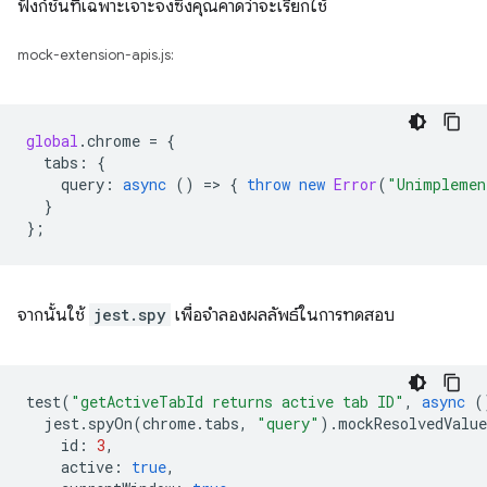
ฟังก์ชันที่เฉพาะเจาะจงซึ่งคุณคาดว่าจะเรียกใช้
mock-extension-apis.js:
global
.
chrome
=
{
tabs
:
{
query
:
async
()
=
>
{
throw
new
Error
(
"Unimplemen
}
};
จากนั้นใช้
jest.spy
เพื่อจำลองผลลัพธ์ในการทดสอบ
test
(
"getActiveTabId returns active tab ID"
,
async
(
jest
.
spyOn
(
chrome
.
tabs
,
"query"
).
mockResolvedValue
id
:
3
,
active
:
true
,