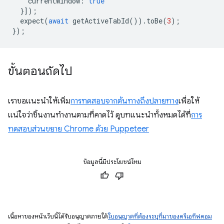
currentWindow
:
true
}]);
expect
(
await
getActiveTabId
()).
toBe
(
3
);
});
ขั้นตอนถัดไป
เราขอแนะนําให้เพิ่ม
การทดสอบจากต้นทางถึงปลายทาง
เพื่อให้
แน่ใจว่าชิ้นงานทํางานตามที่คาดไว้ ดูบทแนะนำทั้งหมดได้ที่
การ
ทดสอบส่วนขยาย Chrome ด้วย Puppeteer
ข้อมูลนี้มีประโยชน์ไหม
เนื้อหาของหน้าเว็บนี้ได้รับอนุญาตภายใต้
ใบอนุญาตที่ต้องระบุที่มาของครีเอทีฟคอม