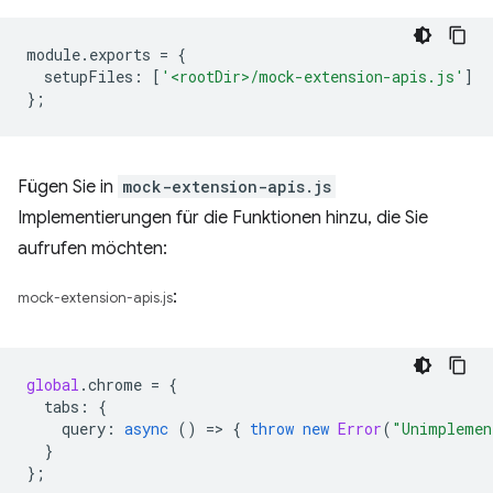
module
.
exports
=
{
setupFiles
:
[
'<rootDir>/mock-extension-apis.js'
]
};
Fügen Sie in
mock-extension-apis.js
Implementierungen für die Funktionen hinzu, die Sie
aufrufen möchten:
:
mock-extension-apis.js
global
.
chrome
=
{
tabs
:
{
query
:
async
()
=
>
{
throw
new
Error
(
"Unimplemen
}
};