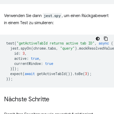
Verwenden Sie dann
jest.spy
, um einen Rückgabewert
in einem Test zu simulieren:
test
(
"getActiveTabId returns active tab ID"
,
async
(
jest
.
spyOn
(
chrome
.
tabs
,
"query"
).
mockResolvedValue
id
:
3
,
active
:
true
,
currentWindow
:
true
}]);
expect
(
await
getActiveTabId
()).
toBe
(
3
);
});
Nächste Schritte