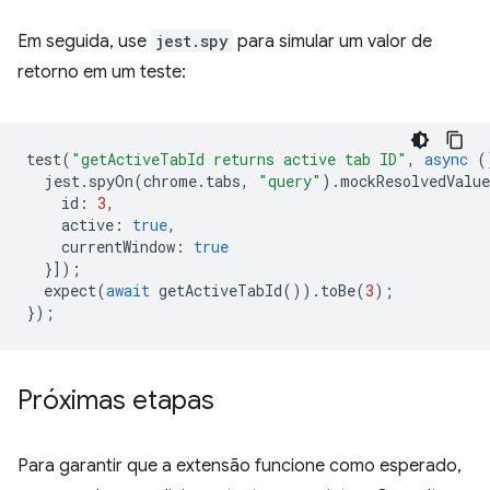
Em seguida, use
jest.spy
para simular um valor de
retorno em um teste:
test
(
"getActiveTabId returns active tab ID"
,
async
(
jest
.
spyOn
(
chrome
.
tabs
,
"query"
).
mockResolvedValue
id
:
3
,
active
:
true
,
currentWindow
:
true
}]);
expect
(
await
getActiveTabId
()).
toBe
(
3
);
});
Próximas etapas
Para garantir que a extensão funcione como esperado,