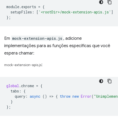
module
.
exports
=
{
setupFiles
:
[
'<rootDir>/mock-extension-apis.js'
]
};
Em
mock-extension-apis.js
, adicione
implementações para as funções específicas que você
espera chamar:
:
mock-extension-apis.js
global
.
chrome
=
{
tabs
:
{
query
:
async
()
=
>
{
throw
new
Error
(
"Unimplemen
}
};