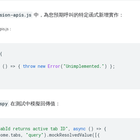
sion-apis.js
中，為您預期呼叫的特定函式新增實作：
is.js：
{
()
=
>
{
throw
new
Error
(
"Unimplemented."
)
};
spy
在測試中模擬回傳值：
abId returns active tab ID"
,
async
()
=
>
{
rome
.
tabs
,
"query"
).
mockResolvedValue
([{