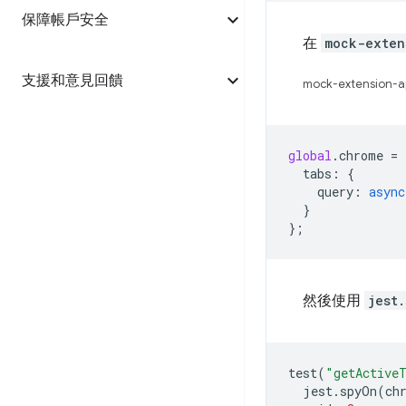
保障帳戶安全
在
mock-exten
支援和意見回饋
mock-extension-ap
global
.
chrome
=
tabs
:
{
query
:
async
}
};
然後使用
jest.
test
(
"getActiveT
jest
.
spyOn
(
ch