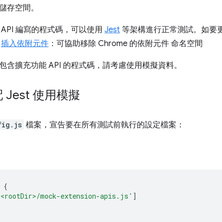
儲存空間。
API 編寫的程式碼，可以使用
Jest
等架構進行正常測試。如要
用
插入依附元件
：可協助移除 Chrome 的依附元件 命名空間
包含擴充功能 API 的程式碼，請考慮使用模擬資料。
Jest 使用模擬
fig.js
檔案，宣告要在所有測試前執行的設定檔案：
{
'<rootDir>/mock-extension-apis.js'
]