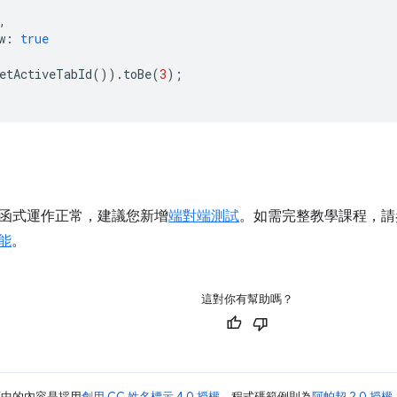
,
w
:
true
etActiveTabId
()).
toBe
(
3
);
函式運作正常，建議您新增
端對端測試
。如需完整教學課程，請
功能
。
這對你有幫助嗎？
面中的內容是採用
創用 CC 姓名標示 4.0 授權
，程式碼範例則為
阿帕契 2.0 授權