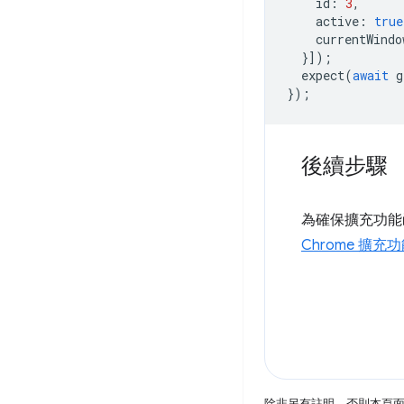
id
:
3
,
active
:
true
currentWindo
}]);
expect
(
await
g
});
後續步驟
為確保擴充功能
Chrome 擴充
除非另有註明，否則本頁