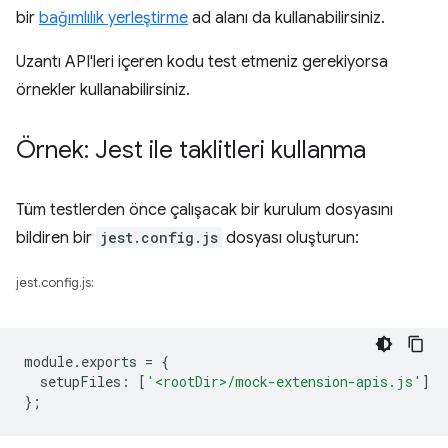
bir
bağımlılık yerleştirme
ad alanı da kullanabilirsiniz.
Uzantı API'leri içeren kodu test etmeniz gerekiyorsa
örnekler kullanabilirsiniz.
Örnek: Jest ile taklitleri kullanma
Tüm testlerden önce çalışacak bir kurulum dosyasını
bildiren bir
jest.config.js
dosyası oluşturun:
jest.config.js:
module
.
exports
=
{
setupFiles
:
[
'<rootDir>/mock-extension-apis.js'
]
};