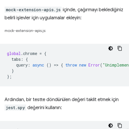
mock-extension-apis.js
içinde, çağırmayı beklediğiniz
belirli işlevler için uygulamalar ekleyin:
mock-extension-apis.js:
global
.
chrome
=
{
tabs
:
{
query
:
async
()
=
>
{
throw
new
Error
(
"Unimplemen
}
};
Ardından, bir testte döndürülen değeri taklit etmek için
jest.spy
değerini kullanın: