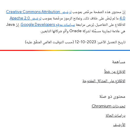
إنّ محتوى هذه الصفحة مرخّص بموجب
ترخيص Creative Commons Attribution
4.0‏
ما لم يُنصّ على خلاف ذلك، ونماذج الرموز مرخّصة بموجب
ترخيص Apache 2.0‏
.
للاطّلاع على التفاصيل، يُرجى مراجعة
سياسات موقع Google Developers‏
. إنّ Java
هي علامة تجارية مسجَّلة لشركة Oracle و/أو شركائها التابعين.
تاريخ التعديل الأخير: 2023-10-12 (حسب التوقيت العالمي المتفَّق عليه)
مساهمة
الإبلاغ عن خطأ
الاطّلاع على المشاكل المفتوحة
محتوى ذو صلة
تحديثات Chromium
دراسات الحالة
الأرشيف