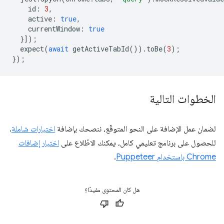
id
:
3
,
active
:
true
,
currentWindow
:
true
}]);
expect
(
await
getActiveTabId
()).
toBe
(
3
);
});
الخطوات التالية
لضمان عمل الإضافة على النحو المتوقّع، ننصحك بإضافة
اختبارات شاملة
.
للحصول على برنامج تعليمي كامل، يمكنك الاطّلاع على
اختبار إضافات
Chrome باستخدام Puppeteer
.
هل كان المحتوى مفيدًا؟