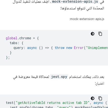
في
mock-extension-apis.js
، أضِف عمليات تنفيذ للدوال
المحدّدة التي تتوقع استدعاؤها:
mock-extension-apis.js:
global
.
chrome
=
{
tabs
:
{
query
:
async
()
=
>
{
throw
new
Error
(
"Unimplemen
}
};
بعد ذلك، يمكنك استخدام
jest.spy
لمحاكاة قيمة معروضة في
اختبار:
test
(
"getActiveTabId returns active tab ID"
,
async
(
jest
.
spyOn
(
chrome
.
tabs
,
"query"
).
mockResolvedValue