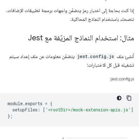
إذا كنت بحاجة إلى اختبار رمز يتضمّن واجهات برمجة تطبيقات الإضافات،
ننصحك باستخدام النماذج المحاكية.
مثال: استخدام النماذج المزيّفة مع Jest
أنشئ ملف
jest.config.js
يتضمّن معلومات عن ملف إعداد سيتم
تشغيله قبل كل الاختبارات:
jest.config.js:
module
.
exports
=
{
setupFiles
:
[
'<rootDir>/mock-extension-apis.js'
]
};