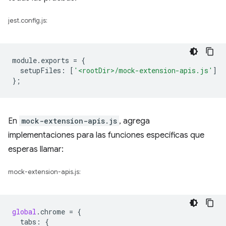
jest.config.js:
module
.
exports
=
{
setupFiles
:
[
'<rootDir>/mock-extension-apis.js'
]
};
En
mock-extension-apis.js
, agrega
implementaciones para las funciones específicas que
esperas llamar:
mock-extension-apis.js:
global
.
chrome
=
{
tabs
:
{