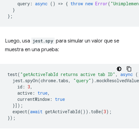
query
:
async
()
=
>
{
throw
new
Error
(
"Unimplemen
}
};
Luego, usa
jest.spy
para simular un valor que se
muestra en una prueba:
test
(
"getActiveTabId returns active tab ID"
,
async
(
jest
.
spyOn
(
chrome
.
tabs
,
"query"
).
mockResolvedValue
id
:
3
,
active
:
true
,
currentWindow
:
true
}]);
expect
(
await
getActiveTabId
()).
toBe
(
3
);
});