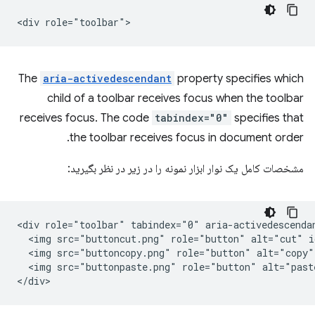
The
aria-activedescendant
property specifies which
child of a toolbar receives focus when the toolbar
receives focus. The code
tabindex="0"
specifies that
the toolbar receives focus in document order.
مشخصات کامل یک نوار ابزار نمونه را در زیر در نظر بگیرید:
<div role="toolbar" tabindex="0" aria-activedescendan
  <img src="buttoncut.png" role="button" alt="cut" i
  <img src="buttoncopy.png" role="button" alt="copy"
  <img src="buttonpaste.png" role="button" alt="past