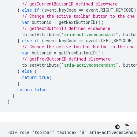
// getCurrentButtonID defined elsewhere
}
else
if
(
event
.
keyCode
==
event
.
RIGHT_KEYCODE
)
// Change the active toolbar button to the one
var
buttonid
=
getNextButtonID
();
// getNextButtonID defined elsewhere
tb
.
setAttribute
(
"aria-activedescendant"
,
butto
}
else
if
(
event
.
keyCode
==
event
.
LEFT_KEYCODE
)
// Change the active toolbar button to the one
var
buttonid
=
getPrevButtonID
();
// getPrevButtonID defined elsewhere
tb
.
setAttribute
(
"aria-activedescendant"
,
butto
}
else
{
return
true
;
}
return
false
;
}
}
<div role="toolbar" tabindex="0" aria-activedescendan