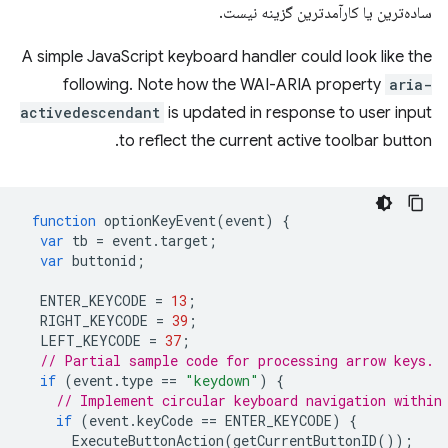
ساده‌ترین یا کارآمدترین گزینه نیست.
A simple JavaScript keyboard handler could look like the
following. Note how the WAI-ARIA property
aria-
activedescendant
is updated in response to user input
to reflect the current active toolbar button.
function
optionKeyEvent
(
event
)
{
var
tb
=
event
.
target
;
var
buttonid
;
ENTER_KEYCODE
=
13
;
RIGHT_KEYCODE
=
39
;
LEFT_KEYCODE
=
37
;
// Partial sample code for processing arrow keys.
if
(
event
.
type
==
"keydown"
)
{
// Implement circular keyboard navigation within
if
(
event
.
keyCode
==
ENTER_KEYCODE
)
{
ExecuteButtonAction
(
getCurrentButtonID
());