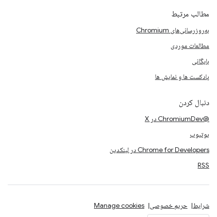
مطالب مرتبط
به‌روزرسانی‌های Chromium
مطالعات موردی
بایگانی
پادکست ها و نمایش ها
دنبال کردن
@ChromiumDev در X
یوتیوب
Chrome for Developers در لینکدین
RSS
شرایط
حریم خصوصی
Manage cookies