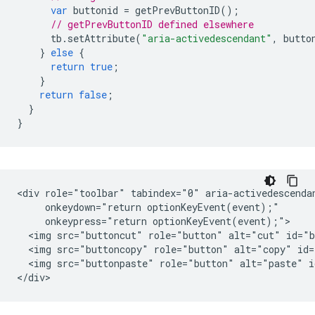
var
buttonid
=
getPrevButtonID
();
// getPrevButtonID defined elsewhere
tb
.
setAttribute
(
"aria-activedescendant"
,
butto
}
else
{
return
true
;
}
return
false
;
}
}
<div role="toolbar" tabindex="0" aria-activedescendan
     onkeydown="return optionKeyEvent(event);"

     onkeypress="return optionKeyEvent(event);">

  <img src="buttoncut" role="button" alt="cut" id="b
  <img src="buttoncopy" role="button" alt="copy" id=
  <img src="buttonpaste" role="button" alt="paste" i