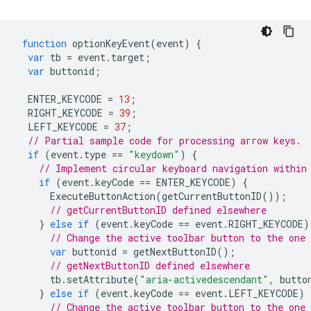
function
optionKeyEvent
(
event
)
{
var
tb
=
event
.
target
;
var
buttonid
;
ENTER_KEYCODE
=
13
;
RIGHT_KEYCODE
=
39
;
LEFT_KEYCODE
=
37
;
// Partial sample code for processing arrow keys.
if
(
event
.
type
==
"keydown"
)
{
// Implement circular keyboard navigation within
if
(
event
.
keyCode
==
ENTER_KEYCODE
)
{
ExecuteButtonAction
(
getCurrentButtonID
());
// getCurrentButtonID defined elsewhere
}
else
if
(
event
.
keyCode
==
event
.
RIGHT_KEYCODE
)
// Change the active toolbar button to the one
var
buttonid
=
getNextButtonID
();
// getNextButtonID defined elsewhere
tb
.
setAttribute
(
"aria-activedescendant"
,
butto
}
else
if
(
event
.
keyCode
==
event
.
LEFT_KEYCODE
)
// Change the active toolbar button to the one