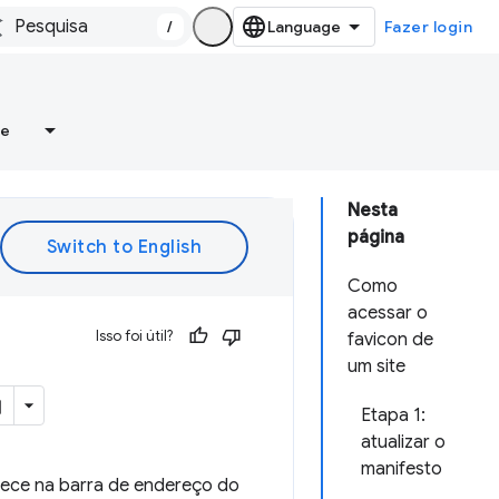
/
Fazer login
re
Nesta
página
Como
acessar o
Isso foi útil?
favicon de
um site
Etapa 1:
atualizar o
manifesto
rece na barra de endereço do