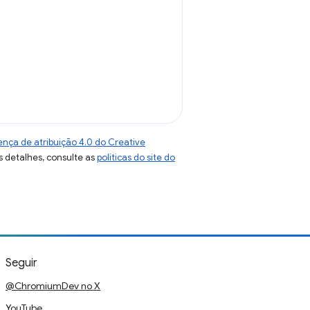
ença de atribuição 4.0 do Creative
s detalhes, consulte as
políticas do site do
Seguir
@ChromiumDev no X
YouTube