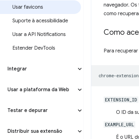
navegador. Os f
Usar favicons
como recuperar
Suporte à acessibilidade
Como aces
Usar a API Notifications
Estender Dev
Tools
Para recuperar 
Integrar
Usar a plataforma da Web
EXTENSION_ID
Testar e depurar
O ID da s
EXAMPLE_URL
Distribuir sua extensão
É o URL do