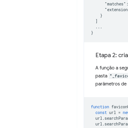
      "matches":
      "extension
    }

  ]

  ...

Etapa 2: cri
A função a seg
pasta
"_favic
parâmetros de 
function
favicon
const
url
=
ne
url
.
searchPara
url
.
searchPara