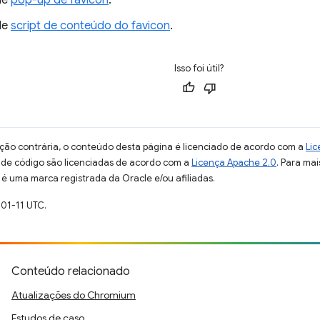
de
pop-up de favicon
.
de
script de conteúdo do favicon
.
Isso foi útil?
ção contrária, o conteúdo desta página é licenciado de acordo com a
Lic
s de código são licenciadas de acordo com a
Licença Apache 2.0
. Para mai
 é uma marca registrada da Oracle e/ou afiliadas.
-01-11 UTC.
Conteúdo relacionado
Atualizações do Chromium
Estudos de caso