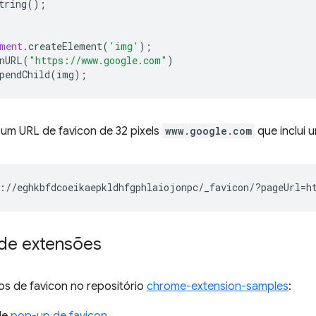
tring
();
ment
.
createElement
(
'img'
);
nURL
(
"https://www.google.com"
)
pendChild
(
img
);
 um URL de favicon de 32 pixels
www.google.com
que inclui 
de extensões
os de favicon no repositório
chrome-extension-samples
: