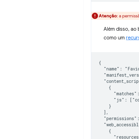
Atenção
: a permis
Além disso, ao
como um
recur
{

  "name": "Favic
  "manifest_vers
  "content_scrip
    {

      "matches":
      "js": ["co
    }

  ],

  "permissions":
  "web_accessibl
    {

      "resources