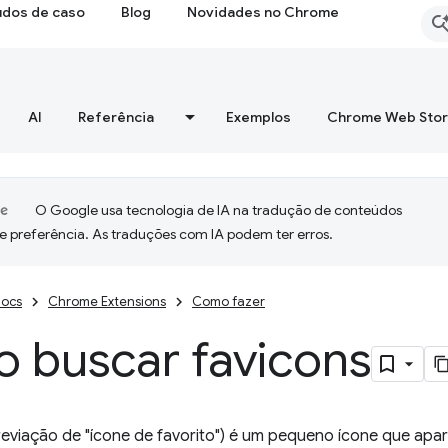
udos de caso
Blog
Novidades no Chrome
AI
Referência
Exemplos
Chrome Web Sto
O Google usa tecnologia de IA na tradução de conteúdos
e preferência. As traduções com IA podem ter erros.
ocs
Chrome Extensions
Como fazer
 buscar favicons
eviação de "ícone de favorito") é um pequeno ícone que apa