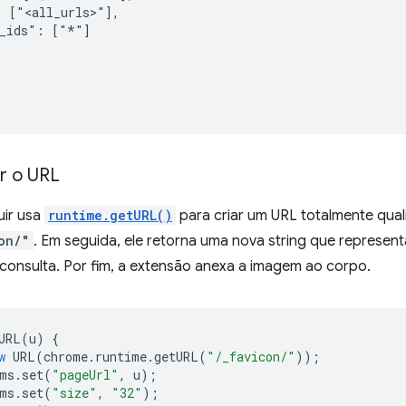
 ["<all_urls>"],

_ids": ["*"]

ar o URL
uir usa
runtime.getURL()
para criar um URL totalmente qual
on/"
. Em seguida, ele retorna uma nova string que represen
consulta. Por fim, a extensão anexa a imagem ao corpo.
URL
(
u
)
{
w
URL
(
chrome
.
runtime
.
getURL
(
"/_favicon/"
));
ms
.
set
(
"pageUrl"
,
u
);
ms
.
set
(
"size"
,
"32"
);