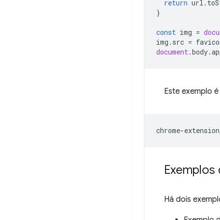
return
url
.
toS
}
const
img
=
docu
img
.
src
=
favico
document
.
body
.
ap
Este exemplo é
Exemplos 
Há dois exempl