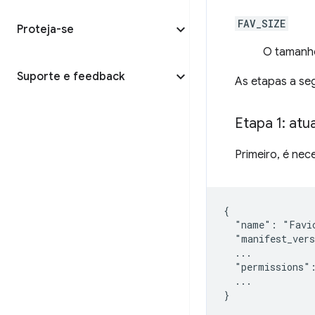
FAV_SIZE
Proteja-se
O tamanho
Suporte e feedback
As etapas a se
Etapa 1: atu
Primeiro, é nec
{

  "name": "Favic
  "manifest_vers
  ...

  "permissions":
  ...
