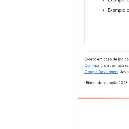
Exemplo 
Exemplo 
Exceto em caso de indica
Commons
, e as amostra
Google Developers
. Java
Última atualização 2023
Contribuir
Registre um bug
Veja as questões em aberto