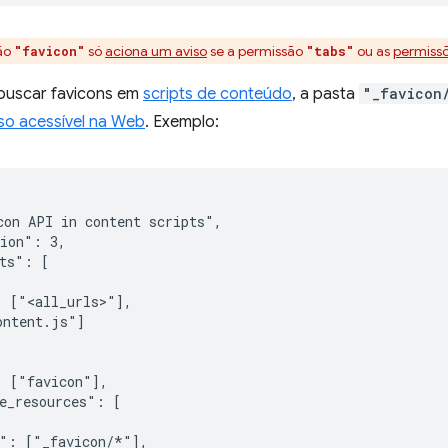
são
só
aciona um aviso
se a permissão
ou as
permissõ
"favicon"
"tabs"
 buscar favicons em
scripts de conteúdo
, a pasta
"_favicon
so acessível na Web
. Exemplo:
on API in content scripts",

ion": 3,

ts": [

 ["<all_urls>"],

ntent.js"]

 ["favicon"],

e_resources": [

": ["_favicon/*"],
