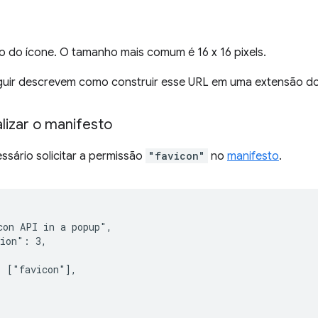
 do ícone. O tamanho mais comum é 16 x 16 pixels.
guir descrevem como construir esse URL em uma extensão d
alizar o manifesto
essário solicitar a permissão
"favicon"
no
manifesto
.
on API in a popup",

ion": 3,

 ["favicon"],
