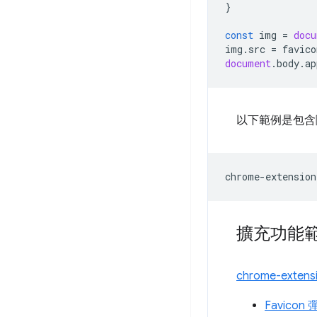
}
const
img
=
docu
img
.
src
=
favico
document
.
body
.
ap
以下範例是包含隨
擴充功能
chrome-extens
Favico