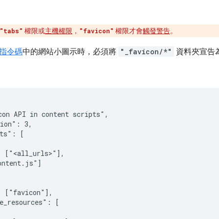
權限或
主機權限
，
權限才會
觸發警告
。
"tabs"
"favicon"
指令碼
中的網站小圖示時，必須將
"_favicon/*"
資料夾宣告
on API in content scripts",

ion": 3,

ts": [

 ["<all_urls>"],

ntent.js"]

 ["favicon"],

e_resources": [
