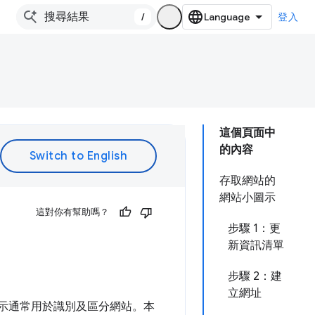
/
登入
這個頁面中
的內容
存取網站的
網站小圖示
這對你有幫助嗎？
步驟 1：更
新資訊清單
步驟 2：建
立網址
書籤圖示通常用於識別及區分網站。本