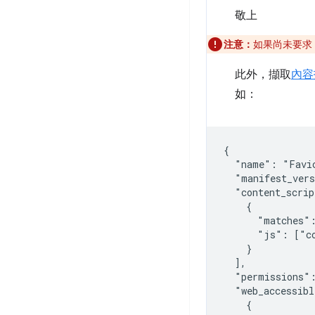
敬上
注意：
如果尚未要求
此外，擷取
內容
如：
{

  "name": "Favic
  "manifest_vers
  "content_scrip
    {

      "matches":
      "js": ["co
    }

  ],

  "permissions":
  "web_accessibl
    {
