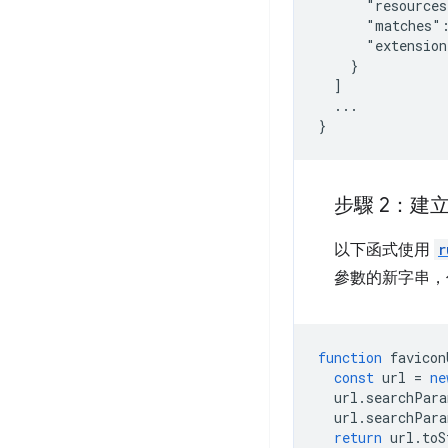
      "resources
      "matches":
      "extension
    }

  ]

  ...

步驟 2：建
以下函式使用
r
參數的新字串，
function
favicon
const
url
=
ne
url
.
searchPara
url
.
searchPara
return
url
.
toS