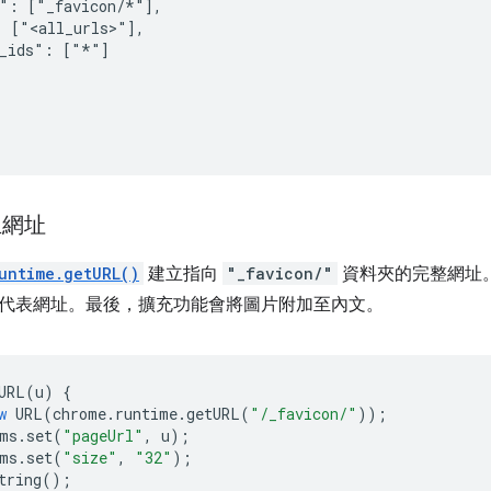
": ["_favicon/*"],

 ["<all_urls>"],

_ids": ["*"]

立網址
untime.getURL()
建立指向
"_favicon/"
資料夾的完整網址
代表網址。最後，擴充功能會將圖片附加至內文。
URL
(
u
)
{
w
URL
(
chrome
.
runtime
.
getURL
(
"/_favicon/"
));
ms
.
set
(
"pageUrl"
,
u
);
ms
.
set
(
"size"
,
"32"
);
tring
();