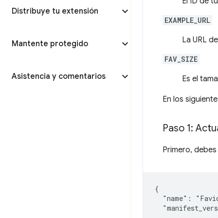
El ID de t
Distribuye tu extensión
EXAMPLE_URL
La URL del
Mantente protegido
FAV_SIZE
Asistencia y comentarios
Es el tam
En los siguien
Paso 1: Actu
Primero, debes 
{

  "name": "Favic
  "manifest_vers
  ...
