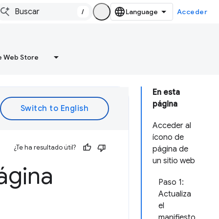
/
Acceder
 Web Store
En esta
página
Acceder al
ícono de
¿Te ha resultado útil?
página de
un sitio web
ágina
Paso 1:
Actualiza
el
manifiesto