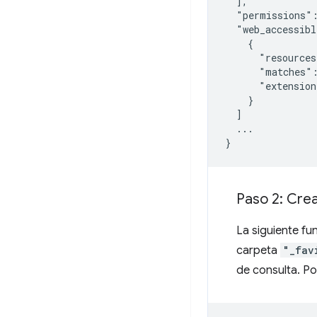
  ],

  "permissions":
  "web_accessibl
    {

      "resources
      "matches":
      "extension
    }

  ]

  ...

Paso 2: Crea
La siguiente fu
carpeta
"_fav
de consulta. Po