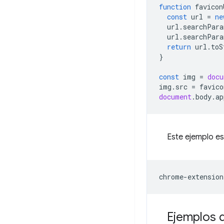
function
favicon
const
url
=
ne
url
.
searchPara
url
.
searchPara
return
url
.
toS
}
const
img
=
docu
img
.
src
=
favico
document
.
body
.
ap
Este ejemplo e
Ejemplos 