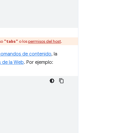
iso
o los
permisos del host
.
"tabs"
comandos de contenido
, la
s de la Web
. Por ejemplo: