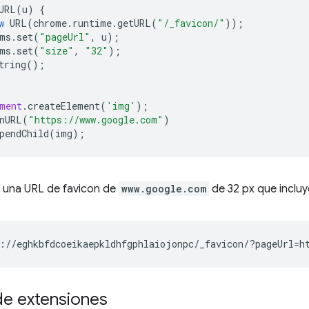
URL
(
u
)
{
w
URL
(
chrome
.
runtime
.
getURL
(
"/_favicon/"
));
ms
.
set
(
"pageUrl"
,
u
);
ms
.
set
(
"size"
,
"32"
);
tring
();
ment
.
createElement
(
'img'
);
nURL
(
"https://www.google.com"
)
pendChild
(
img
);
s una URL de favicon de
www.google.com
de 32 px que incluy
de extensiones