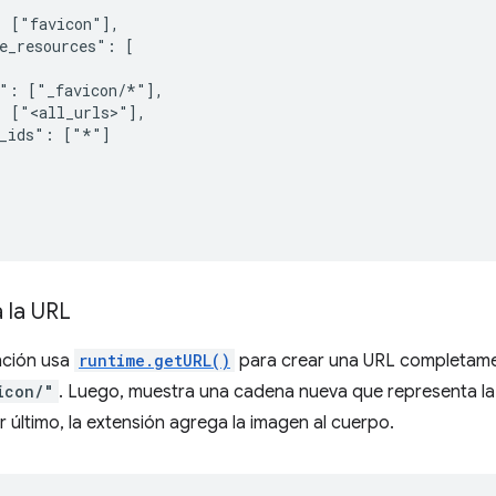
 ["favicon"],

e_resources": [

": ["_favicon/*"],

 ["<all_urls>"],

_ids": ["*"]

 la URL
nción usa
runtime.getURL()
para crear una URL completament
icon/"
. Luego, muestra una cadena nueva que representa l
r último, la extensión agrega la imagen al cuerpo.