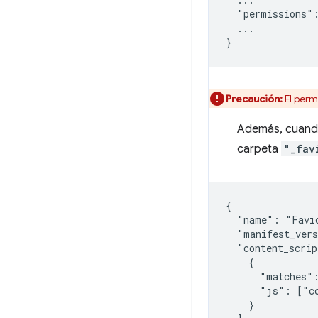
  "permissions":
  ...

Precaución:
El perm
Además, cuando
carpeta
"_fav
{

  "name": "Favic
  "manifest_vers
  "content_scrip
    {

      "matches":
      "js": ["co
    }
