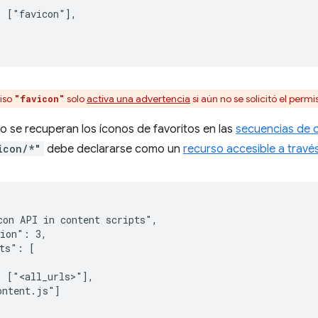
 ["favicon"],

iso
solo
activa una advertencia
si aún no se solicitó el perm
"favicon"
 se recuperan los íconos de favoritos en las
secuencias de 
icon/*"
debe declararse como un
recurso accesible a travé
on API in content scripts",

ion": 3,

ts": [

 ["<all_urls>"],

ntent.js"]
