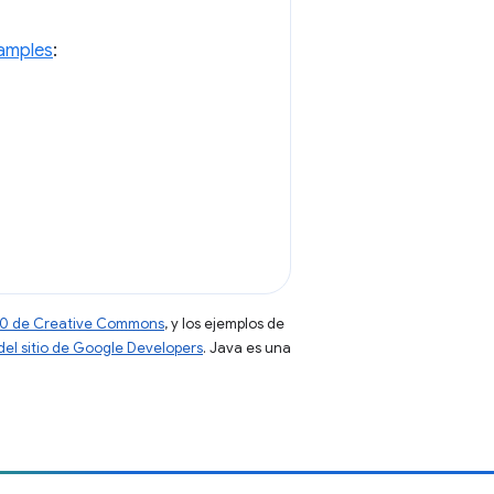
amples
:
 4.0 de Creative Commons
, y los ejemplos de
 del sitio de Google Developers
. Java es una