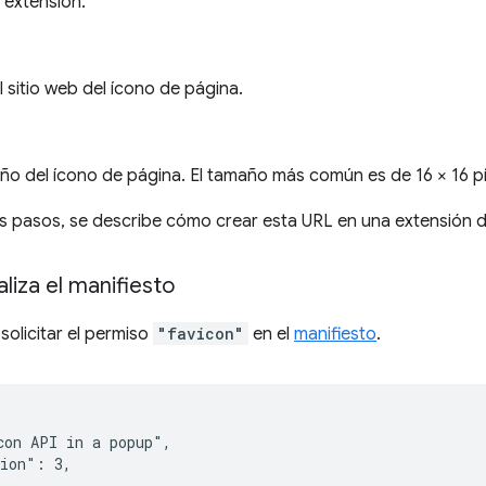
u extensión.
 sitio web del ícono de página.
año del ícono de página. El tamaño más común es de 16 × 16 pí
tes pasos, se describe cómo crear esta URL en una extensión
aliza el manifiesto
solicitar el permiso
"favicon"
en el
manifiesto
.
on API in a popup",

ion": 3,
