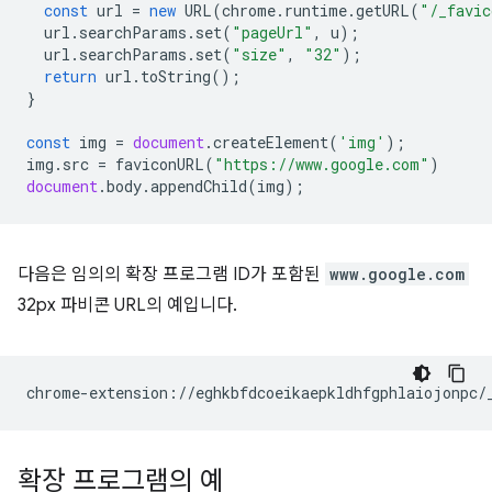
const
url
=
new
URL
(
chrome
.
runtime
.
getURL
(
"/_favic
url
.
searchParams
.
set
(
"pageUrl"
,
u
);
url
.
searchParams
.
set
(
"size"
,
"32"
);
return
url
.
toString
();
}
const
img
=
document
.
createElement
(
'img'
);
img
.
src
=
faviconURL
(
"https://www.google.com"
)
document
.
body
.
appendChild
(
img
);
다음은 임의의 확장 프로그램 ID가 포함된
www.google.com
32px 파비콘 URL의 예입니다.
확장 프로그램의 예