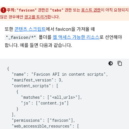
주의:
권한은
권한 또는
호스트 권한
이 아직 요청되지
"favicon"
"tabs"
않은 경우에만
경고를 트리거
합니다.
또한
콘텐츠 스크립트
에서 favicon을 가져올 때
"_favicon/*"
폴더를
웹 액세스 가능한 리소스
로 선언해야
합니다. 예를 들면 다음과 같습니다.
{

  "name": "Favicon API in content scripts",

  "manifest_version": 3,

  "content_scripts": [

    {

      "matches": ["<all_urls>"],

      "js": ["content.js"]

    }

  ],

  "permissions": ["favicon"],

  "web_accessible_resources": [
