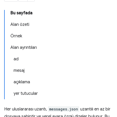
Bu sayfada
Alan özeti
Örnek
Alan ayrıntıları
ad
mesaj
açıklama
yer tutucular
Her uluslararası uzantı,
messages.json
uzantılı en az bir
dosyaya sahiptir ve yerel ayara özgü dizeler bulunur. Bu