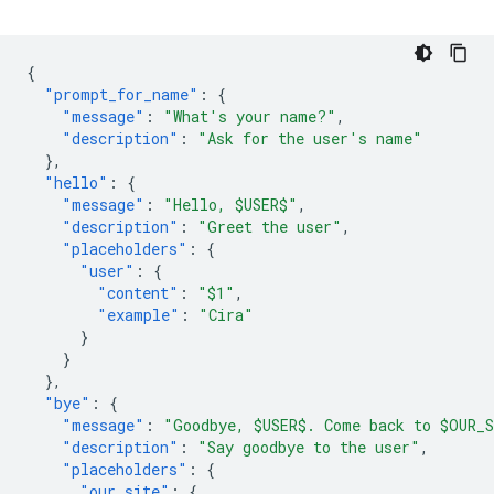
{
"prompt_for_name"
:
{
"message"
:
"What's your name?"
,
"description"
:
"Ask for the user's name"
},
"hello"
:
{
"message"
:
"Hello, $USER$"
,
"description"
:
"Greet the user"
,
"placeholders"
:
{
"user"
:
{
"content"
:
"$1"
,
"example"
:
"Cira"
}
}
},
"bye"
:
{
"message"
:
"Goodbye, $USER$. Come back to $OUR_
"description"
:
"Say goodbye to the user"
,
"placeholders"
:
{
"our_site"
:
{