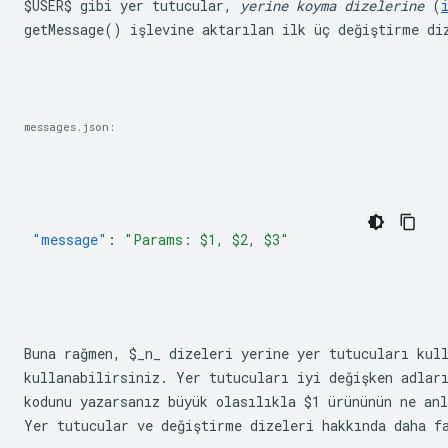
$USER$
 gibi yer tutucular, 
yerine koyma dizelerine
 (
getMessage()
 işlevine aktarılan ilk üç değiştirme di
messages.json:
"message"
:
"Params: $1, $2, $3"
Buna rağmen, 
$_n_
 dizeleri yerine yer tutucuları kull
kullanabilirsiniz. Yer tutucuları iyi değişken adları
kodunu yazarsanız büyük olasılıkla 
$1
 ürününün ne anl
Yer tutucular ve değiştirme dizeleri hakkında daha f