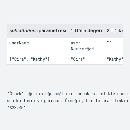
substitutions
 parametresi
1 TL'nin değeri
2 TL'lik de
user
Name
user
""
Name
 değeri
["Cira"
,
 "Kathy"]
"Cira"
"Kathy"
"Örnek" öğe (isteğe bağlıdır, ancak kesinlikle öneril
"$23.45"