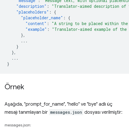
"message"
:
"Message text, with optional placehol
"description"
:
"Translator-aimed description of 
"placeholders"
:
{
"placeholder_name"
:
{
"content"
:
"A string to be placed within the
"example"
:
"Translator-aimed example of the 
},
...
}
},
...
}
Örnek
Aşağıda, "prompt_for_name", "hello" ve "bye" adlı üç
mesajı tanımlayan bir
messages.json
dosyası verilmiştir:
messages.json: