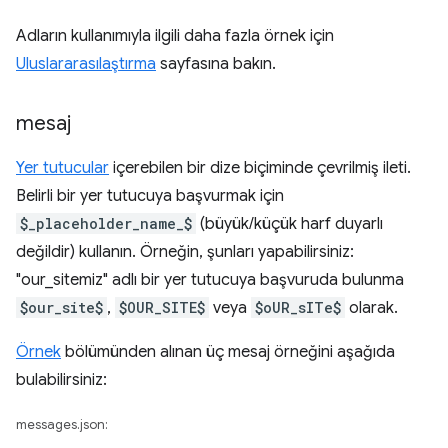
Adların kullanımıyla ilgili daha fazla örnek için
Uluslararasılaştırma
sayfasına bakın.
mesaj
Yer tutucular
içerebilen bir dize biçiminde çevrilmiş ileti.
Belirli bir yer tutucuya başvurmak için
$_placeholder_name_$
(büyük/küçük harf duyarlı
değildir) kullanın. Örneğin, şunları yapabilirsiniz:
"our_sitemiz" adlı bir yer tutucuya başvuruda bulunma
$our_site$
,
$OUR_SITE$
veya
$oUR_sITe$
olarak.
Örnek
bölümünden alınan üç mesaj örneğini aşağıda
bulabilirsiniz:
messages.json: