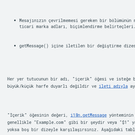
Mesajınızın çevrilmemesi gereken bir bölümünün 
ticari marka adları, biçimlendirme belirteçleri
getMessage()
 içine iletilen bir değiştirme dize
Her yer tutucunun bir adı, "içerik" öğesi ve isteğe b
büyük/küçük harfe duyarlı değildir ve 
ileti adıyla
 ay
"İçerik" öğesinin değeri, 
i18n.getMessage
 yönteminin
genellikle "Example.com" gibi bir şeydir veya "$1" ya
yoksa boş bir dizeyle karşılaşırsınız. Aşağıdaki tabl