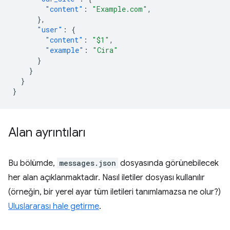
"content"
:
"Example.com"
,
},
"user"
:
{
"content"
:
"$1"
,
"example"
:
"Cira"
}
}
}
}
Alan ayrıntıları
Bu bölümde,
messages.json
dosyasında görünebilecek
her alan açıklanmaktadır. Nasıl iletiler dosyası kullanılır
(örneğin, bir yerel ayar tüm iletileri tanımlamazsa ne olur?)
Uluslararası hale getirme
.