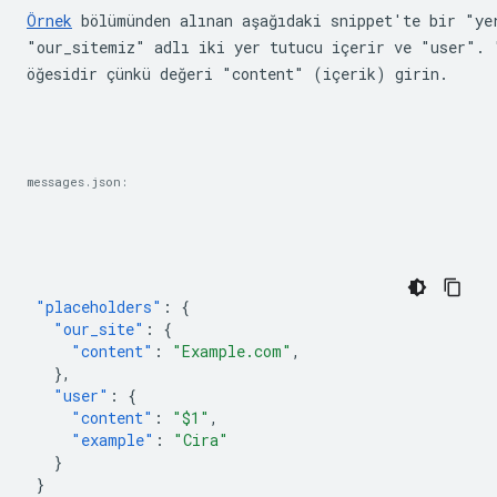
Örnek
 bölümünden alınan aşağıdaki snippet'te bir "yer
"our_sitemiz" adlı iki yer tutucu içerir ve "user". 
öğesidir çünkü değeri "content" (içerik) girin.
messages.json:
"placeholders"
:
{
"our_site"
:
{
"content"
:
"Example.com"
,
},
"user"
:
{
"content"
:
"$1"
,
"example"
:
"Cira"
}
}