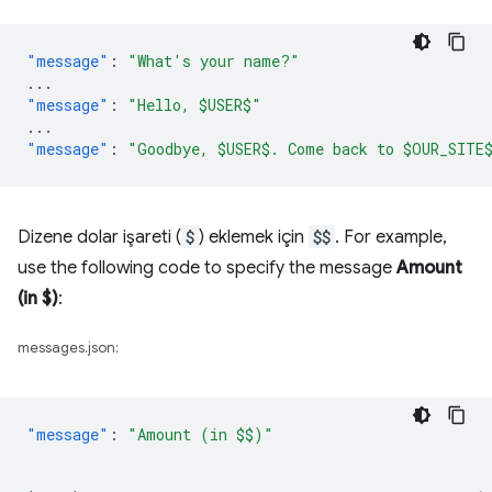
"message"
:
"What's your name?"
...
"message"
:
"Hello, $USER$"
...
"message"
:
"Goodbye, $USER$. Come back to $OUR_SITE
Dizene dolar işareti (
$
) eklemek için
$$
. For example,
use the following code to specify the message
Amount
(in $)
:
messages.json:
"message"
: