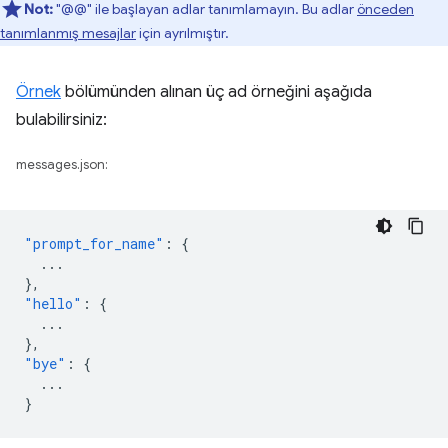
Not:
"@@" ile başlayan adlar tanımlamayın. Bu adlar
önceden
tanımlanmış mesajlar
için ayrılmıştır.
Örnek
bölümünden alınan üç ad örneğini aşağıda
bulabilirsiniz:
messages.json:
"prompt_for_name"
:
{
...
},
"hello"
:
{
...
},
"bye"
:
{
...
}