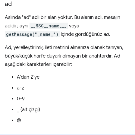
ad
Aslında "ad" adlı bir alan yoktur. Bu alanın adı, mesajın
adıdır; aynı
__MSG__name___
veya
getMessage("_name_")
içinde gördüğünüz
ad
.
Ad, yerelleştirilmiş ileti metnini almanıza olanak tanıyan,
büyük/küçük harfe duyarlı olmayan bir anahtardır. Ad
aşağıdaki karakterleri içerebilir:
A'dan Z'ye
a-z
0-9
_ (alt çizgi)
@